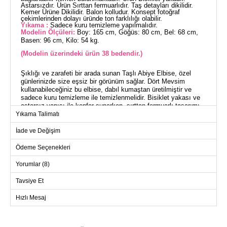
Astarsızdır. Ürün Sırttan fermuarlıdır. Taş detayları dikilidir.
Kemer Ürüne Dikilidir. Balon kolludur. Konsept fotoğraf
çekimlerinden dolayı üründe ton farklılığı olabilir.
Yıkama :
Sadece kuru temizleme yapılmalıdır.
Modelin Ölçüleri:
Boy: 165 cm, Göğüs: 80 cm, Bel: 68 cm,
Basen: 96 cm, Kilo: 54 kg.
(Modelin üzerindeki ürün 38 bedendir.)
Şıklığı ve zarafeti bir arada sunan Taşlı Abiye Elbise, özel
günlerinizde size eşsiz bir görünüm sağlar. Dört Mevsim
kullanabileceğiniz bu elbise, dabıl kumaştan üretilmiştir ve
sadece kuru temizleme ile temizlenmelidir. Bisiklet yakası ve
astarsız yapısı ile konfor sunarken, sırttan fermuarlı tasarımı
kolay bir kullanım imkanı tanır. Balon kolları, yandan
Yıkama Talimatı
bağlanabilir kemer ve dikili taş detayları ile göz kamaştırıcı bir
stil vaad eder. Bu model 165 cm boy, 80 cm göğüs, 68 cm bel,
İade ve Değişim
96 cm basen ölçülerine sahiptir ve üzerindeki ürün 38 bedendir.
Ödeme Seçenekleri
ABİYE BEDEN ÖLÇÜLERİ
Yorumlar (8)
(CM)
Beden
Göğüs
Bel
Boy
Tavsiye Et
36
82
137
Hızlı Mesaj
38
90
74
137
40
94
80
137