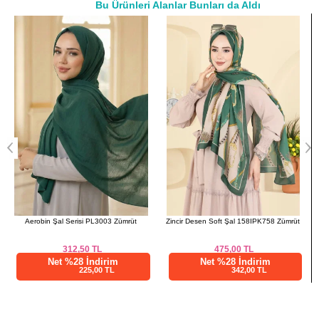
42
98
84
137
Bu Ürünleri Alanlar Bunları da Aldı
a>
44
102
88
137
46
106
92
137
48
110
96
137
50
116
98
137
Zincir Desen Soft Şal 158IPK758 Zümrüt
Asimetrik Kesim 2 li Takım 6768MP806 Laci
475,00
TL
1.437,50
TL
Net %28 İndirim
Net %28 İndirim
342,00 TL
1035,00 TL