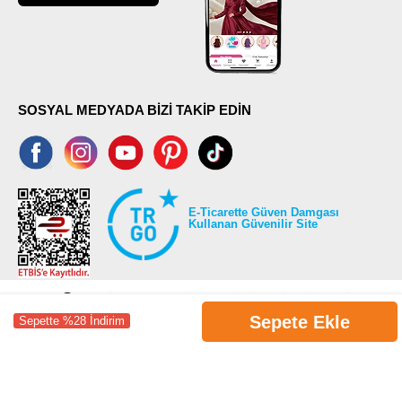
SOSYAL MEDYADA BİZİ TAKİP EDİN
E-Ticarette Güven Damgası
Kullanan Güvenilir Site
Sepete Ekle
Sepette %28 İndirim
©2026 Tüm modaselvim.com hakları saklıdır.
T
-Soft
E-Ticaret
Sistemleriyle Hazırlanmıştır.