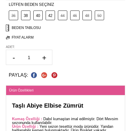
LÜTFEN BEDEN SEÇİNİZ
36
38
40
42
44
46
48
50
BEDEN TABLOSU
FIYAT ALARM
ADET:
-
+
PAYLAŞ:
Ürün Özellikleri
Taşlı Abiye Elbise Zümrüt
Kumaş Özelliği :
Dabıl kumaştan imal edilmiştir. Dört Mevsim
sezonunda kullanılabilir.
Ürün Özelliği :
Yeni sezon tesettür moda ürünüdür. Yandan
bağlanabilir kemeri bulunmaktadır. Ürün Bisiklet yakadır.