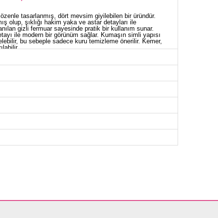
 özenle tasarlanmış, dört mevsim giyilebilen bir üründür.
mış olup, şıklığı hakim yaka ve astar detayları ile
lanılan gizli fermuar sayesinde pratik bir kullanım sunar.
etayı ile modern bir görünüm sağlar. Kumaşın simli yapısı
ebilir, bu sebeple sadece kuru temizleme önerilir. Kemer,
labilir.
İYE BEDEN ÖLÇÜLERİ (CM)
Göğüs
Bel
Boy
92
76
134
96
78
134
100
84
134
104
84
134
108
90
134
110
94
134