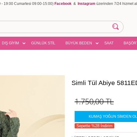
00 - 19:00 Cumartesi 09:00-15:00)
Facebook
&
Instagram
üzerinden 7/24 hizmet ala
DIŞ GİYİM
GÜNLÜK STİL
BÜYÜK BEDEN
SAAT
BAŞÖR
Simli Tül Abiye 5811
1.750,00
TL
KUMAŞ YOĞUN SİMDEN OLU
Sepette %28 İndirim