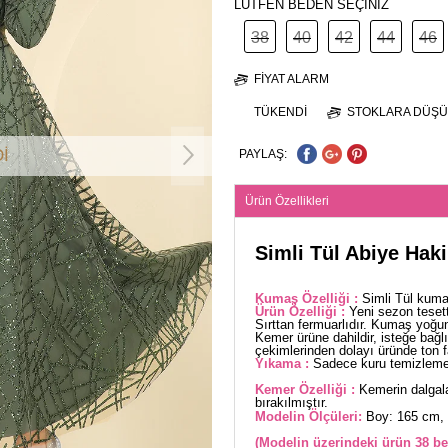
LÜTFEN BEDEN SEÇİNİZ
38
40
42
44
46
FIYAT ALARM
TÜKENDI
STOKLARA DÜŞÜ
İ
PAYLAŞ:
Ürün Özellikleri
Simli Tül Abiye Haki
Kumaş Özelliği :
Simli Tül kuma
Ürün Özelliği :
Yeni sezon teset
Sırttan fermuarlıdır. Kumaş yoğu
Kemer ürüne dahildir, isteğe bağlı
çekimlerinden dolayı üründe ton far
Yıkama :
Sadece kuru temizleme 
Kemer Özelliği :
Kemerin dalgala
bırakılmıştır.
Modelin Ölçüleri:
Boy: 165 cm, 
(Modelin üzerindeki ürün 38 be