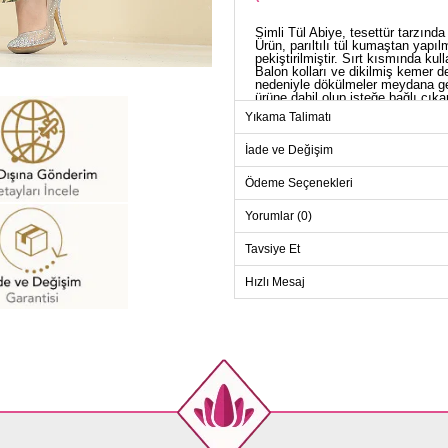
Simli Tül Abiye, tesettür tarzında
Ürün, parıltılı tül kumaştan yapıl
pekiştirilmiştir. Sırt kısmında kul
Balon kolları ve dikilmiş kemer d
nedeniyle dökülmeler meydana gel
ürüne dahil olup isteğe bağlı çıkarı
Yıkama Talimatı
AB
Beden
İade ve Değişim
38
Ödeme Seçenekleri
40
Yorumlar (0)
42
Tavsiye Et
44
46
Hızlı Mesaj
48