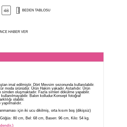
48
BEDEN TABLOSU
NCE HABER VER
ştan imal edilmiştir. Dört Mevsim sezonunda kullanılabilir.
tür moda ürünüdür. Ürün Hakim yakadır. Astarlıdır. Ürün
n simden oluşmaktadır. Fazla simleri dökülme yapabilir.
 kullanılmayabilir. Balon kolludur.Konsept fotoğraf
klılığı olabilir.
yapılmalıdır.
nmaması için iki ucu dikilmiş, orta kısım boş (dikişsiz)
Göğüs: 80 cm, Bel: 68 cm, Basen: 96 cm, Kilo: 54 kg.
dendir.)