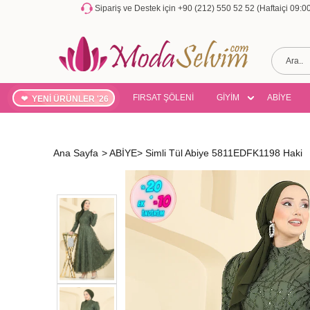
Sipariş ve Destek için +90 (212) 550 52 52 (Haftaiçi 09:
FIRSAT ŞÖLENİ
GİYİM
ABİYE
YENİ ÜRÜNLER '26
Ana Sayfa
>
ABİYE
>
Simli Tül Abiye 5811EDFK1198 Haki