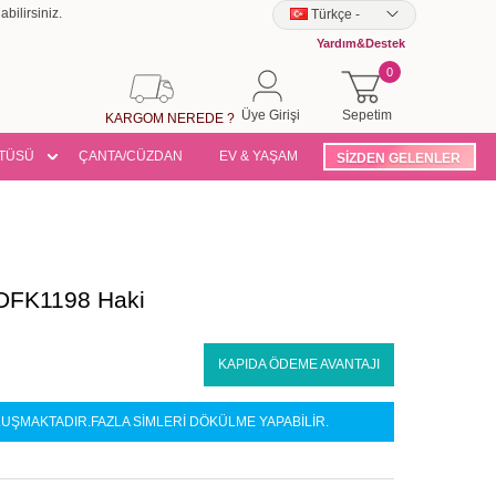
bilirsiniz.
Türkçe
-
Yardım&Destek
0
Üye Girişi
Sepetim
KARGOM NEREDE ?
TÜSÜ
ÇANTA/CÜZDAN
EV & YAŞAM
SİZDEN GELENLER
EDFK1198 Haki
KAPIDA ÖDEME AVANTAJI
ŞMAKTADIR.FAZLA SİMLERİ DÖKÜLME YAPABİLİR.