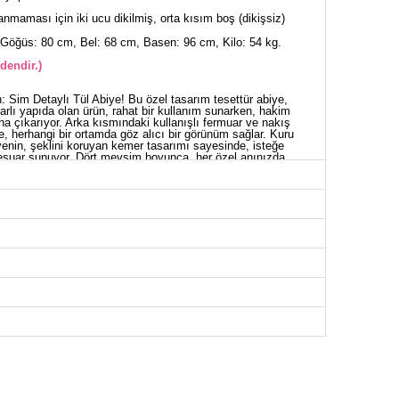
nmaması için iki ucu dikilmiş, orta kısım boş (dikişsiz)
Göğüs: 80 cm, Bel: 68 cm, Basen: 96 cm, Kilo: 54 kg.
dendir.)
n: Sim Detaylı Tül Abiye! Bu özel tasarım tesettür abiye,
tarlı yapıda olan ürün, rahat bir kullanım sunarken, hakim
ana çıkarıyor. Arka kısmındaki kullanışlı fermuar ve nakış
e, herhangi bir ortamda göz alıcı bir görünüm sağlar. Kuru
yenin, şeklini koruyan kemer tasarımı sayesinde, isteğe
ksesuar sunuyor. Dört mevsim boyunca, her özel anınızda
İYE BEDEN ÖLÇÜLERİ (CM)
Göğüs
Bel
Boy
94
72
139
96
76
139
100
80
139
104
84
139
108
90
139
110
94
139