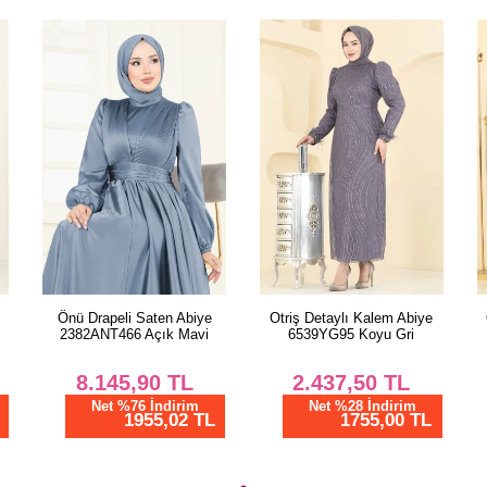
Önü Drapeli Saten Abiye
Otriş Detaylı Kalem Abiye
2382ANT466 Açık Mavi
6539YG95 Koyu Gri
8.145,90
TL
2.437,50
TL
Net %76 İndirim
Net %28 İndirim
1955,02 TL
1755,00 TL