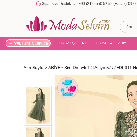
Sipariş ve Destek için +90 (212) 550 52 52 (Haftaiçi 09:
FIRSAT ŞÖLENİ
GİYİM
ABİYE
YENİ ÜRÜNLER '26
Ana Sayfa
>
ABİYE
>
Sim Detaylı Tül Abiye 5777EDF311 H