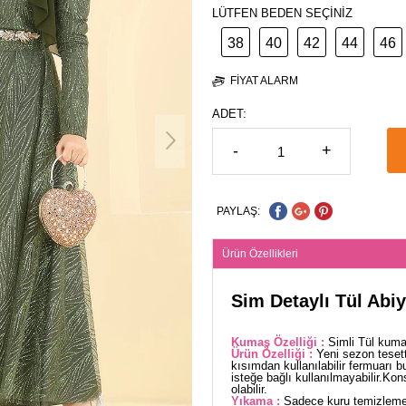
LÜTFEN BEDEN SEÇİNİZ
38
40
42
44
46
FIYAT ALARM
ADET:
-
+
PAYLAŞ:
Ürün Özellikleri
Sim Detaylı Tül Abi
Kumaş Özelliği :
Simli Tül kuma
Ürün Özelliği :
Yeni sezon teset
kısımdan kullanılabilir fermuarı b
isteğe bağlı kullanılmayabilir.Kon
olabilir.
Yıkama :
Sadece kuru temizleme 