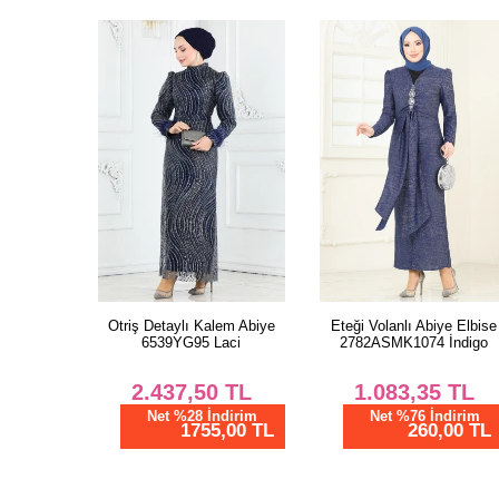
Otriş Detaylı Kalem Abiye
Eteği Volanlı Abiye Elbise
6539YG95 Laci
2782ASMK1074 İndigo
2.437,50
TL
1.083,35
TL
Net %28 İndirim
Net %76 İndirim
1755,00 TL
260,00 TL