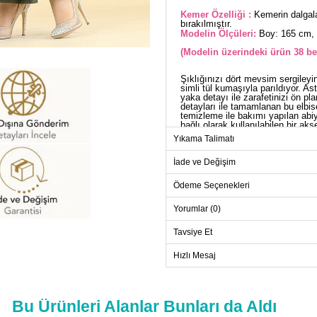
Kemer Özelliği :
Kemerin dalgala
bırakılmıştır.
Modelin Ölçüleri:
Boy: 165 cm, 
(Modelin üzerindeki ürün 38 be
Şıklığınızı dört mevsim sergileyi
simli tül kumaşıyla parıldıyor. As
yaka detayı ile zarafetinizi ön pl
detayları ile tamamlanan bu elbis
temizleme ile bakımı yapılan abi
bağlı olarak kullanılabilen bir a
yanınızda!
Yıkama Talimatı
AB
İade ve Değişim
Beden
Ödeme Seçenekleri
38
40
Yorumlar (0)
42
Tavsiye Et
44
Hızlı Mesaj
46
48
Bu Ürünleri Alanlar Bunları da Aldı