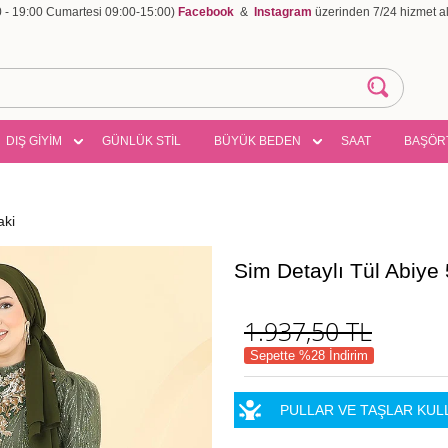
00 - 19:00 Cumartesi 09:00-15:00)
Facebook
&
Instagram
üzerinden 7/24 hizmet ala
DIŞ GİYİM
GÜNLÜK STİL
BÜYÜK BEDEN
SAAT
BAŞÖR
aki
Sim Detaylı Tül Abiy
1.937,50
TL
Sepette %28 İndirim
PULLAR VE TAŞLAR KUL