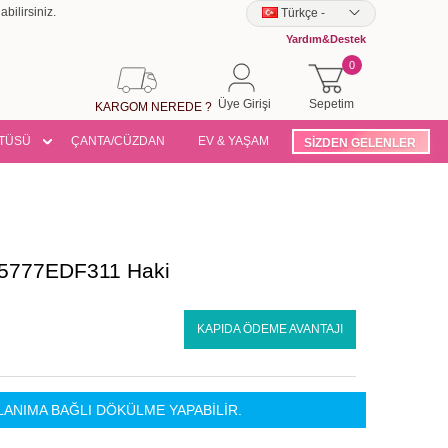
bilirsiniz.
Türkçe
-
Yardım&Destek
0
Üye Girişi
Sepetim
KARGOM NEREDE ?
TÜSÜ
ÇANTA/CÜZDAN
EV & YAŞAM
SİZDEN GELENLER
e 5777EDF311 Haki
KAPIDA ÖDEME AVANTAJI
LANIMA BAĞLI DÖKÜLME YAPABİLİR.