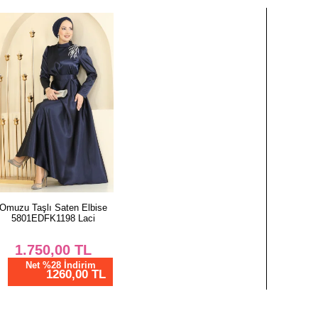
Omuzu Taşlı Saten Elbise
5801EDFK1198 Laci
1.750,00
TL
Net %28 İndirim
1260,00 TL