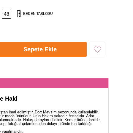
48
BEDEN TABLOSU
Sepete Ekle
ye Haki
ştan imal edilmiştir. Dört Mevsim sezonunda kullanılabilir.
tür moda ürünüdür. Ürün Hakim yakadır. Astarlıdır. Arka
ulunmaktadır. Nakış detayları dikilidir. Kemer ürüne dahildir,
sept fotoğraf çekimlerinden dolayı üründe ton farklılığı
yapılmalıdır.