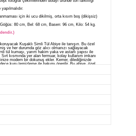
sept fotoğraf çekimlerinden dolayı üründe ton farklılığı
yapılmalıdır.
nmaması için iki ucu dikilmiş, orta kısım boş (dikişsiz)
Göğüs: 80 cm, Bel: 68 cm, Basen: 96 cm, Kilo: 54 kg.
dendir.)
koruyacak Kuşaklı Simli Tül Abiye ile tanışın. Bu özel
emiş ve her durumda göz alıcı olmanızı sağlayacak
imli tül kumaşı, yarım hakim yaka ve astarlı yapısı ile
r. Sırt kısmında yer alan fermuar, kolay kullanım imkanı
linize modern bir dokunuş ekler. Kemer, dilediğinizde
sadece kuru temizleme ile bakımı önerilir. Bu abiye, özel
r görünüm sunar.
İYE BEDEN ÖLÇÜLERİ (CM)
Göğüs
Bel
Boy
92
74
136
98
78
136
100
82
136
102
84
136
106
88
136
110
92
136