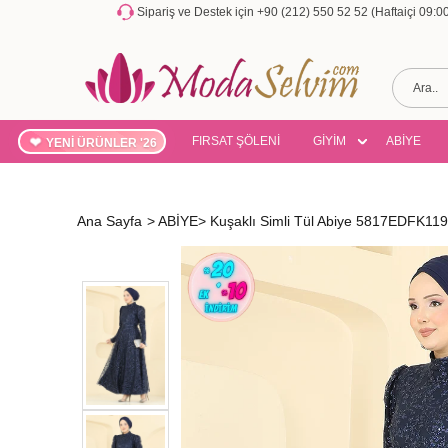
Sipariş ve Destek için +90 (212) 550 52 52 (Haftaiçi 09:
FIRSAT ŞÖLENİ
GİYİM
ABİYE
YENİ ÜRÜNLER '26
Ana Sayfa
>
ABİYE
>
Kuşaklı Simli Tül Abiye 5817EDFK119