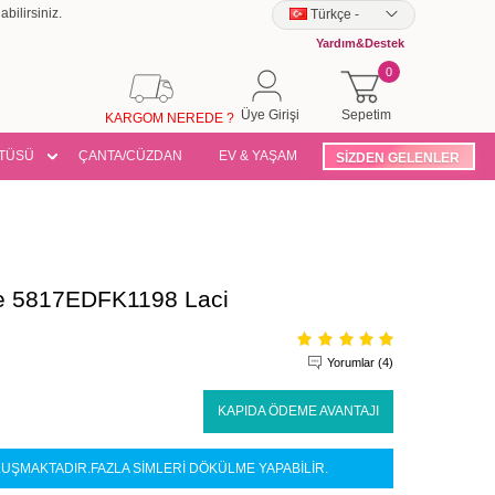
bilirsiniz.
Türkçe
-
Yardım&Destek
0
Üye Girişi
Sepetim
KARGOM NEREDE ?
TÜSÜ
ÇANTA/CÜZDAN
EV & YAŞAM
SİZDEN GELENLER
iye 5817EDFK1198 Laci
Yorumlar (4)
KAPIDA ÖDEME AVANTAJI
ŞMAKTADIR.FAZLA SİMLERİ DÖKÜLME YAPABİLİR.