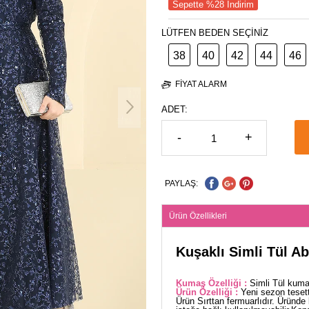
Sepette %28 İndirim
LÜTFEN BEDEN SEÇİNİZ
38
40
42
44
46
FIYAT ALARM
ADET:
-
+
PAYLAŞ:
Ürün Özellikleri
Kuşaklı Simli Tül Ab
Kumaş Özelliği :
Simli Tül kuma
Ürün Özelliği :
Yeni sezon teset
Ürün Sırttan fermuarlıdır. Üründ