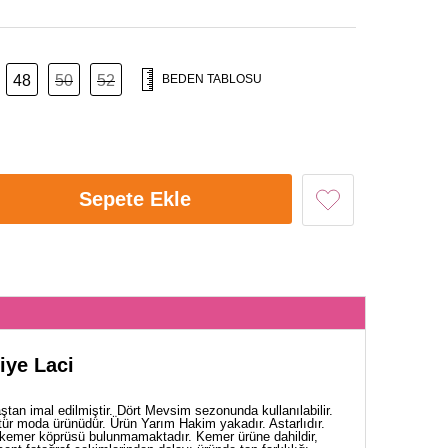
48
50
52
BEDEN TABLOSU
Sepete Ekle
iye Laci
ştan imal edilmiştir. Dört Mevsim sezonunda kullanılabilir.
tür moda ürünüdür. Ürün Yarım Hakim yakadır. Astarlıdır.
e kemer köprüsü bulunmamaktadır. Kemer ürüne dahildir,