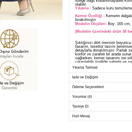
isteğe bağlı kullanılmayabilir.Kon
olabilir.
Yıkama :
Sadece kuru temizleme 
Kemer Özelliği :
Kemerin dalgala
bırakılmıştır.
Modelin Ölçüleri:
Boy: 165 cm, 
(Modelin üzerindeki ürün 38 be
Şıklığınızı dört mevsim boyunca 
tasarım, tesettür tarzını benims
detaylarla donatılmıştır. Parlak s
konfor ve zarafeti bir arada suna
sağlarken, kemer tasarımı ise sti
çıkarılabilir özelliğe sahiptir ve 
günlerde ve davetlerde iddialı bi
Yıkama Talimatı
AB
İade ve Değişim
Beden
Ödeme Seçenekleri
38
40
Yorumlar (4)
42
Tavsiye Et
44
Hızlı Mesaj
46
48