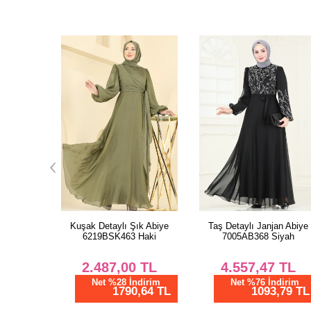
k Abiye
Taş Detaylı Janjan Abiye
Kuşak Detaylı Şık Abiye
Haki
7005AB368 Siyah
5835EDFK1198 Haki
TL
4.557,47
TL
1.750,00
TL
dirim
Net %76 İndirim
Net %28 İndirim
,64 TL
1093,79 TL
1260,00 TL