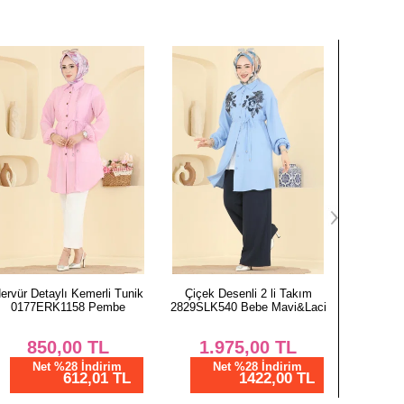
Çiçek Desenli 2 li Takım
Boncuk İşleme Detaylı Tunik
829SLK540 Bebe Mavi&Laci
2926SLK540 Bebe Mavisi
1.975,00
TL
1.131,25
TL
Net %28 İndirim
Net %28 İndirim
1422,00 TL
814,50 TL