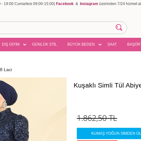
00 - 19:00 Cumartesi 09:00-15:00)
Facebook
&
Instagram
üzerinden 7/24 hizmet ala
DIŞ GİYİM
GÜNLÜK STİL
BÜYÜK BEDEN
SAAT
BAŞÖR
8 Laci
Kuşaklı Simli Tül Ab
1.862,50
TL
KUMAŞ YOĞUN SİMDEN OLU