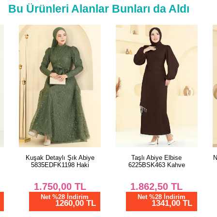
Bu Ürünleri Alanlar Bunları da Aldı
Taşlı Abiye Elbise
Nervür Detaylı Kemerli Tunik
6225BSK463 Kahve
0177ERK1158 Pembe
2
1.862,50
TL
850,00
TL
Net %28 İndirim
Net %28 İndirim
1341,00 TL
612,01 TL