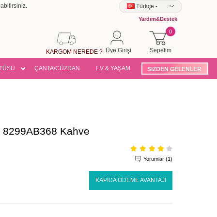
bilirsiniz.
Türkçe
-
Yardım&Destek
0
Üye Girişi
Sepetim
KARGOM NEREDE ?
TÜSÜ
ÇANTA/CÜZDAN
EV & YAŞAM
SİZDEN GELENLER
ım 8299AB368 Kahve
Yorumlar (1)
KAPIDA ÖDEME AVANTAJI