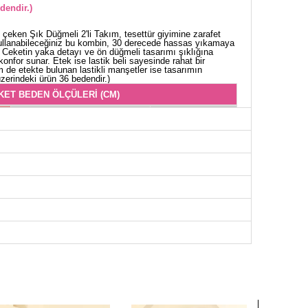
dendir.)
çeken Şık Düğmeli 2'li Takım, tesettür giyimine zarafet
kullanabileceğiniz bu kombin, 30 derecede hassas yıkamaya
. Ceketin yaka detayı ve ön düğmeli tasarımı şıklığına
 konfor sunar. Etek ise lastik beli sayesinde rahat bir
 de etekte bulunan lastikli manşetler ise tasarımın
 üzerindeki ürün 36 bedendir.)
KET BEDEN ÖLÇÜLERİ (CM)
Göğüs
Boy
92
49
94
49
98
49
102
49
106
49
110
49
114
49
118
49
EK BEDEN ÖLÇÜLERİ (CM)