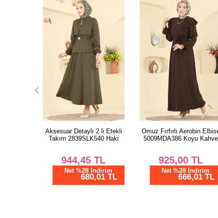
 li Etekli
Omuz Fırfırlı Aerobin Elbise
Fisto Düğmeli 2 li Takım
40 Haki
5009MDA386 Koyu Kahve
3389HBS856 Mavi
TL
925,00
TL
1.937,50
TL
dirim
Net %28 İndirim
Net %28 İndirim
01 TL
666,01 TL
1395,00 TL