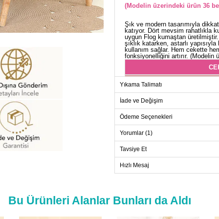
(Modelin üzerindeki ürün 36 be
Şık ve modern tasarımıyla dikkat 
katıyor. Dört mevsim rahatlıkla 
uygun Flog kumaştan üretilmiştir
şıklık katarken, astarlı yapısıyla
kullanım sağlar. Hem cekette hem
fonksiyonelliğini artırır. (Modelin
CE
Beden
Yıkama Talimatı
38
İade ve Değişim
40
Ödeme Seçenekleri
42
44
Yorumlar (1)
46
Tavsiye Et
48
Hızlı Mesaj
50
52
Bu Ürünleri Alanlar Bunları da Aldı
ET