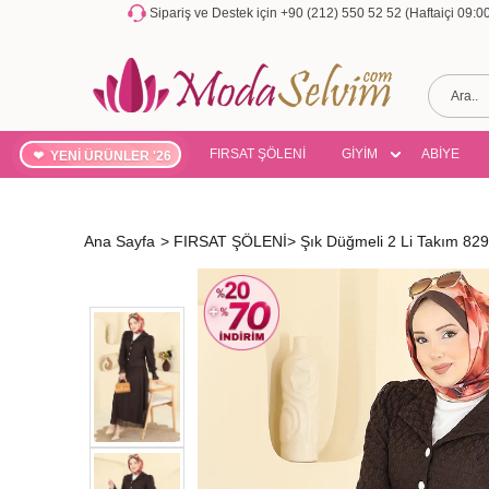
Sipariş ve Destek için +90 (212) 550 52 52 (Haftaiçi 09:
FIRSAT ŞÖLENİ
GİYİM
ABİYE
YENİ ÜRÜNLER '26
Ana Sayfa
>
FIRSAT ŞÖLENİ
>
Şık Düğmeli 2 Li Takım 8