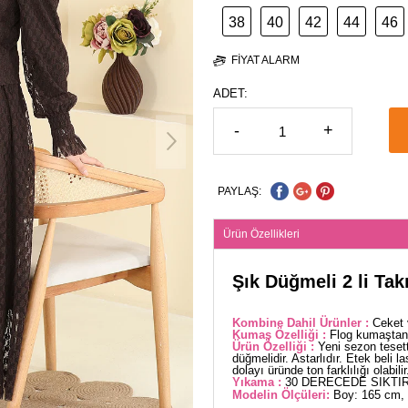
38
40
42
44
46
FIYAT ALARM
ADET:
-
+
PAYLAŞ:
Ürün Özellikleri
Şık Düğmeli 2 li Ta
Kombine Dahil Ürünler :
Ceket 
Kumaş Özelliği :
Flog kumaştan 
Ürün Özelliği :
Yeni sezon teset
düğmelidir. Astarlıdır. Etek beli l
dolayı üründe ton farklılığı olabilir
Yıkama :
30 DERECEDE SIKTIR
Modelin Ölçüleri:
Boy: 165 cm, 