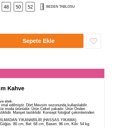
48
50
52
BEDEN TABLOSU
Sepete Ekle
kım Kahve
ve etek.
imal edilmiştir. Dört Mevsim sezonunda kullanılabilir.
tür moda ürünüdür. Ürün Ceket yakadır. Ürün Önden
astiklidir. Manşet lastiklidir. Konsept fotoğraf çekimlerinden
.
ILMADAN YIKANABİLİR.(HASSAS YIKAMA)
Göğüs: 80 cm, Bel: 68 cm, Basen: 96 cm, Kilo: 54 kg.