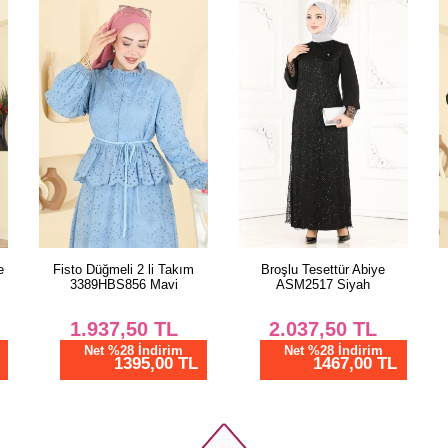
Beden
38
40
42
44
46
48
50
52
Broşlu Tesettür Abiye
Önü Toka Detaylı Elbise
ASM2517 Siyah
2638MSZ1172 Siyah
2.037,50
TL
1.025,00
TL
Net %28 İndirim
Net %28 İndirim
1467,00 TL
738,00 TL