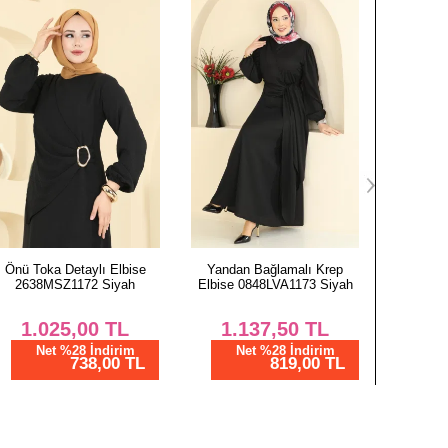
Boy
91
91
91
91
91
91
91
91
Yandan Bağlamalı Krep
Çiçek Desenli Soft Şal
İşleme
Elbise 0848LVA1173 Siyah
157IPK758 Siyah
Ferace 2
1.137,50
TL
500,01
TL
3.
Net %28 İndirim
Net %28 İndirim
N
819,00 TL
360,01 TL