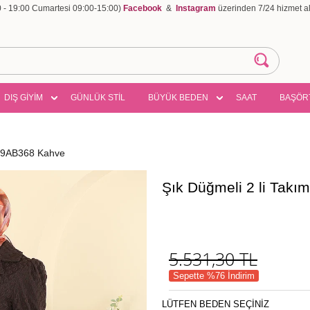
00 - 19:00 Cumartesi 09:00-15:00)
Facebook
&
Instagram
üzerinden 7/24 hizmet ala
DIŞ GİYİM
GÜNLÜK STİL
BÜYÜK BEDEN
SAAT
BAŞÖR
299AB368 Kahve
Şık Düğmeli 2 li Tak
5.531,30
TL
Sepette %76 İndirim
LÜTFEN BEDEN SEÇİNİZ