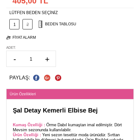
405,00 TL
LÜTFEN BEDEN SEÇİNİZ
BEDEN TABLOSU
1
2
FIYAT ALARM
ADET:
-
+
PAYLAŞ:
Ürün Özellikleri
Şal Detay Kemerli Elbise Bej
Kumaş Özelliği :
Örme Dabıl kumaştan imal edilmiştir. Dört
Mevsim sezonunda kullanılabilir.
Ürün Özelliği :
Yeni sezon tesettür moda ürünüdür. Sırttan
kullanılabilir bir düğmesi bulunmaktadır. Ürün Bisiklet yakadır.