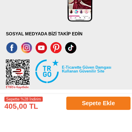
SOSYAL MEDYADA BİZİ TAKİP EDİN
E-Ticarette Güven Damgası
Kullanan Güvenilir Site
Sepette %28 İndirim
Sepete Ekle
405,00 TL
©2026 Tüm modaselvim.com hakları saklıdır.
T
-Soft
E-Ticaret
Sistemleriyle Hazırlanmıştır.