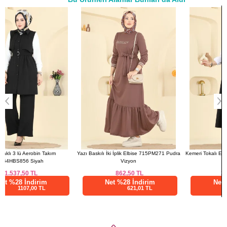
a>
ELBİSE BEDEN ÖLÇÜLERİ
(CM)
Beden
Göğüs
Boy
1
106
130
2
112
130
Yazı Baskılı İki İplik Elbise 715PM271 Pudra
Kemeri Tokalı Etekli Takım 840MP806 Siyah
Vizyon
862,50
TL
2.937,53
TL
Net %28 İndirim
Net %76 İndirim
621,01 TL
705,01 TL