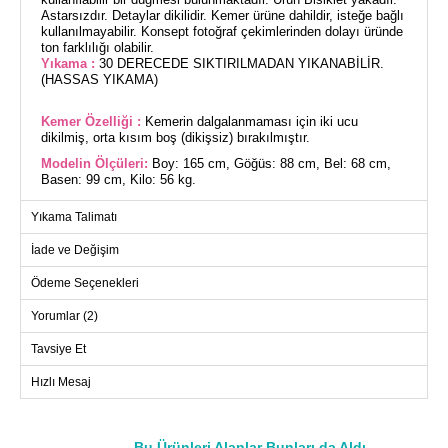
Astarsızdır. Detaylar dikilidir. Kemer ürüne dahildir, isteğe bağlı
kullanılmayabilir. Konsept fotoğraf çekimlerinden dolayı üründe
ton farklılığı olabilir.
Yıkama :
30 DERECEDE SIKTIRILMADAN YIKANABİLİR.
(HASSAS YIKAMA)
Kemer Özelliği :
Kemerin dalgalanmaması için iki ucu
dikilmiş, orta kısım boş (dikişsiz) bırakılmıştır.
Modelin Ölçüleri:
Boy: 165 cm, Göğüs: 88 cm, Bel: 68 cm,
Basen: 99 cm, Kilo: 56 kg.
(Modelin üzerindeki ürün 1 bedendir.)
Yıkama Talimatı
1 beden:36-38-40 / 2 beden:42-44-46
İade ve Değişim
Ödeme Seçenekleri
Şal Detaylı Kemerli Elbise, özellikle tesettür moda sevenler
için tasarlanmıştır. Dört mevsim rahatlıkla kullanılabilir bu
Yorumlar (2)
elbise, örme Dabıl kumaş kullanılarak üretilmiştir ve oldukça
nefes alabilir bir yapıya sahiptir. Bisiklet yaka ve astarsız
Tavsiye Et
tasarımı ile modern bir görünüm sunar. Elbisenin sırt kısmında
bulunan düğme detayı şıklığına şıklık katarken, dikilmiş detay
Hızlı Mesaj
ve kemer ile zarif bir siluet oluşturur. Kemer, elbiseye dahil
olup, kullanımı tamamen size bağlıdır. 30 derecede hassas
yıkama ile temizlenebilir, sıktırma yapılmadan yıkandığında
formunu korur.
Bu Ürünleri Alanlar Bunları da Aldı