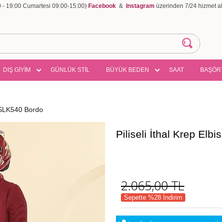
00 - 19:00 Cumartesi 09:00-15:00)
Facebook
&
Instagram
üzerinden 7/24 hizmet ala
DIŞ GİYİM
GÜNLÜK STİL
BÜYÜK BEDEN
SAAT
BAŞÖR
73SLK540 Bordo
Piliseli İthal Krep El
2.065,00
TL
Sepette %28 İndirim