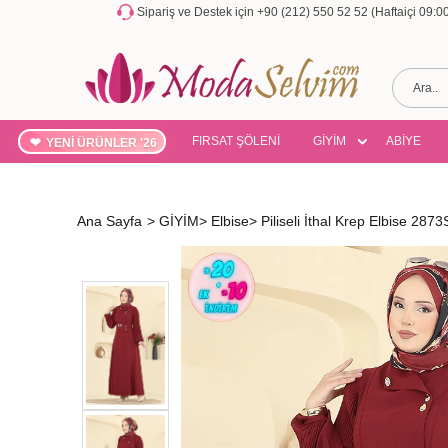
Sipariş ve Destek için +90 (212) 550 52 52 (Haftaiçi 09:
FIRSAT ŞÖLENİ
GİYİM
ABİYE
YENİ ÜRÜNLER '26
Ana Sayfa
>
GİYİM
>
Elbise
>
Piliseli İthal Krep Elbise 28