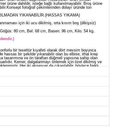
emer ürüne dahildir, isteğe bağlı kullanılmayabilir. Broş ürüne
abilir.Konsept fotoğraf çekimlerinden dolayı üründe ton
ILMADAN YIKANABİLİR.(HASSAS YIKAMA)
nmaması için iki ucu dikilmiş, orta kısım boş (dikişsiz)
Göğüs: 80 cm, Bel: 68 cm, Basen: 96 cm, Kilo: 54 kg.
dendir.)
 konforlu bir tesettür kıyafeti olarak dört mevsim boyunca
ede hassas bir şekilde yıkanabilir olan bu elbise, ithal krep
aka tasarımına ve ön taraftan düğmeli yapısına sahip olan
muarlıdır. Kemer, dalgalanmayı önlemek için özel dikilmiş ve
eklenmiştir. Her iki aksesuar da çıkarılabilir, böylece farklı
İSE BEDEN ÖLÇÜLERİ (CM)
Göğüs
Bel
Boy
90
74
135
94
80
135
98
82
135
100
86
135
104
94
135
108
98
135