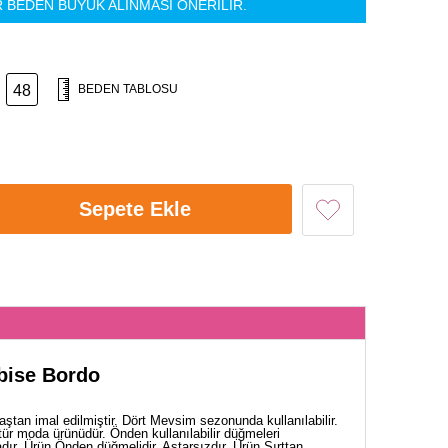
R BEDEN BÜYÜK ALINMASI ÖNERİLİR.
48
BEDEN TABLOSU
Sepete Ekle
lbise Bordo
ştan imal edilmiştir. Dört Mevsim sezonunda kullanılabilir.
tür moda ürünüdür. Önden kullanılabilir düğmeleri
dır. Ürün Önden düğmelidir. Astarsızdır. Ürün Sırttan