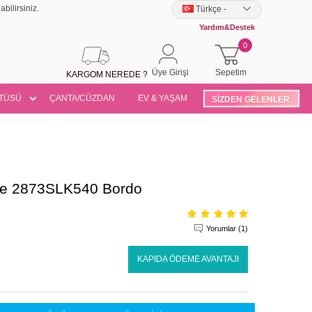
bilirsiniz.
Türkçe
-
Yardım&Destek
0
Üye Girişi
Sepetim
KARGOM NEREDE ?
TÜSÜ
ÇANTA/CÜZDAN
EV & YAŞAM
SİZDEN GELENLER
bise 2873SLK540 Bordo
Yorumlar (1)
KAPIDA ÖDEME AVANTAJI