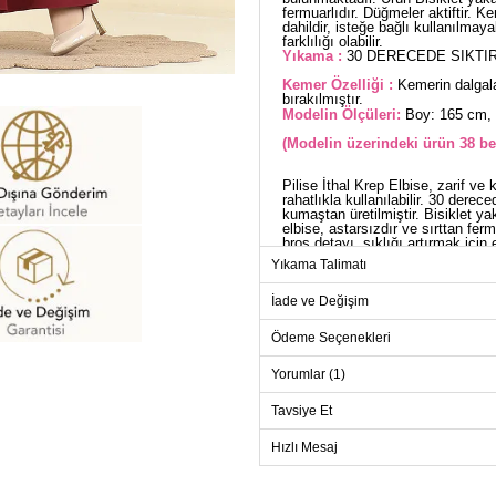
fermuarlıdır. Düğmeler aktiftir. K
dahildir, isteğe bağlı kullanılmay
farklılığı olabilir.
Yıkama :
30 DERECEDE SIKTIR
Kemer Özelliği :
Kemerin dalgala
bırakılmıştır.
Modelin Ölçüleri:
Boy: 165 cm, 
(Modelin üzerindeki ürün 38 be
Pilise İthal Krep Elbise, zarif ve
rahatlıkla kullanılabilir. 30 derec
kumaştan üretilmiştir. Bisiklet y
elbise, astarsızdır ve sırttan fer
broş detayı, şıklığı artırmak için 
tarzlara uyum sağlayabilir.
Yıkama Talimatı
ELB
İade ve Değişim
Beden
Ödeme Seçenekleri
38
40
Yorumlar (1)
42
Tavsiye Et
44
Hızlı Mesaj
46
48