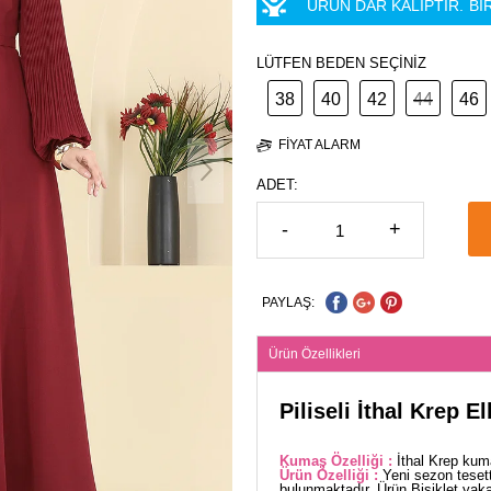
ÜRÜN DAR KALIPTIR.
Bİ
LÜTFEN BEDEN SEÇİNİZ
38
40
42
44
46
FIYAT ALARM
ADET:
-
+
PAYLAŞ:
Ürün Özellikleri
Piliseli İthal Krep E
Kumaş Özelliği :
İthal Krep kuma
Ürün Özelliği :
Yeni sezon teset
bulunmaktadır. Ürün Bisiklet yaka