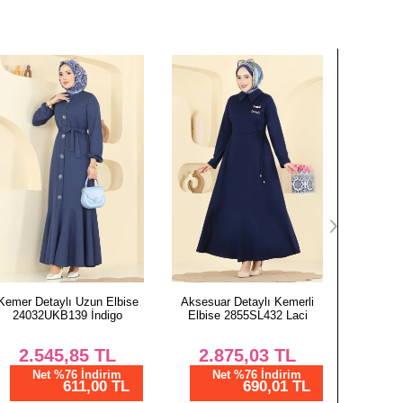
Aksesuar Detaylı Kemerli
Önü Toka Detaylı Elbise
Pile De
Elbise 2855SL432 Laci
2638MSZ1172 Koyu Kahve
376
2.875,03
TL
1.025,00
TL
4.
Net %76 İndirim
Net %28 İndirim
N
690,01 TL
738,00 TL