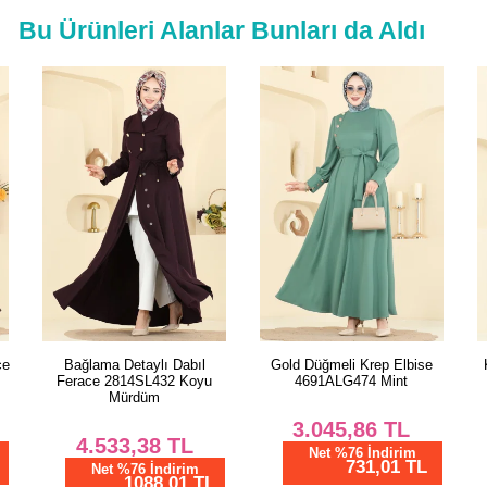
Bu Ürünleri Alanlar Bunları da Aldı
Gold Düğmeli Krep Elbise
Kemer Detaylı Uzun Elbise
4691ALG474 Mint
24032UKB139 İndigo
3.045,86
TL
2.545,85
TL
Net %76 İndirim
Net %76 İndirim
731,01 TL
611,00 TL