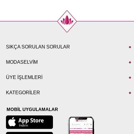
42
104
141
44
108
141
46
112
141
48
116
141
50
124
141
52
126
141
SIKÇA SORULAN SORULAR
MODASELVİM
ÜYE İŞLEMLERİ
KATEGORİLER
MOBİL UYGULAMALAR