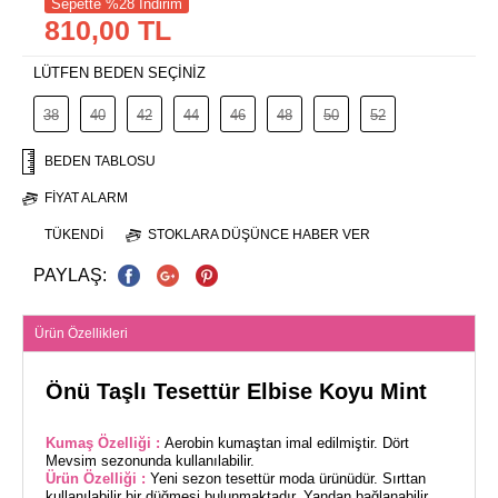
Sepette %28 İndirim
810,00 TL
LÜTFEN BEDEN SEÇİNİZ
38
40
42
44
46
48
50
52
BEDEN TABLOSU
FIYAT ALARM
TÜKENDI
STOKLARA DÜŞÜNCE HABER VER
PAYLAŞ:
Ürün Özellikleri
Önü Taşlı Tesettür Elbise Koyu Mint
Kumaş Özelliği :
Aerobin kumaştan imal edilmiştir. Dört
Mevsim sezonunda kullanılabilir.
Ürün Özelliği :
Yeni sezon tesettür moda ürünüdür. Sırttan
kullanılabilir bir düğmesi bulunmaktadır. Yandan bağlanabilir