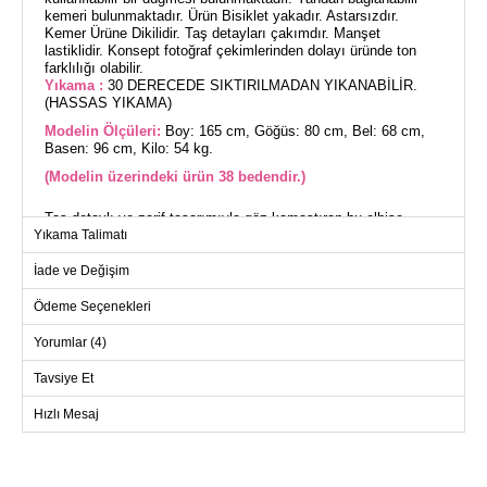
kemeri bulunmaktadır. Ürün Bisiklet yakadır. Astarsızdır.
Kemer Ürüne Dikilidir. Taş detayları çakımdır. Manşet
lastiklidir. Konsept fotoğraf çekimlerinden dolayı üründe ton
farklılığı olabilir.
Yıkama :
30 DERECEDE SIKTIRILMADAN YIKANABİLİR.
(HASSAS YIKAMA)
Modelin Ölçüleri:
Boy: 165 cm, Göğüs: 80 cm, Bel: 68 cm,
Basen: 96 cm, Kilo: 54 kg.
(Modelin üzerindeki ürün 38 bedendir.)
Taş detaylı ve zarif tasarımıyla göz kamaştıran bu elbise,
tesettür modasına şık bir soluk getiriyor. Aerobin kumaştan
Yıkama Talimatı
üretilen bu elbise, dört mevsim rahatlıkla kullanılabilir. Hassas
yıkama önerilen bu ürün, 30 derecede yıkanabilir ve bakımı
İade ve Değişim
oldukça kolaydır. Bisiklet yakası ve astarsız yapısıyla modern
bir görünüm sunarken, sırt kısmındaki düğme ve yandan
bağlanabilir kemer detayı ile zarafeti bir araya getiriyor.
Ödeme Seçenekleri
Manşetlerindeki lastik detayı ise konforu artırıyor. Taş detaylar
elbiseye şıklık katarken, dikilmiş kemer fonksiyonalite
Yorumlar (4)
sağlıyor. 38 beden olarak sunulan model, farklı beden
seçenekleriyle de tercih edilebilir.
ELBİSE BEDEN ÖLÇÜLERİ
Tavsiye Et
(CM)
Hızlı Mesaj
Beden
Göğüs
Boy
38
96
141
40
100
141