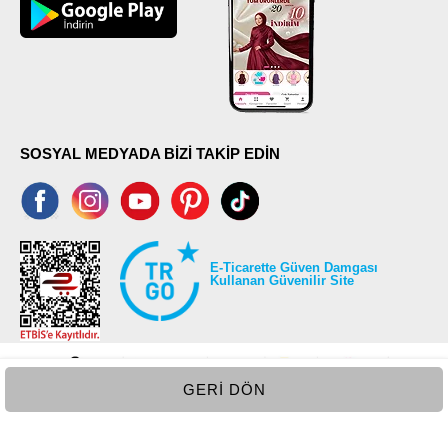
SOSYAL MEDYADA BİZİ TAKİP EDİN
E-Ticarette Güven Damgası
Kullanan Güvenilir Site
GERI DÖN
©2026 Tüm modaselvim.com hakları saklıdır.