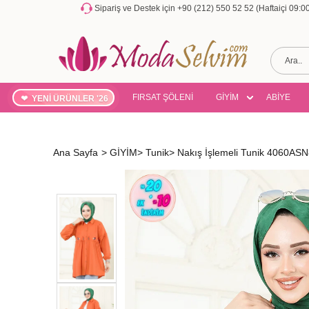
Sipariş ve Destek için +90 (212) 550 52 52 (Haftaiçi 09:
FIRSAT ŞÖLENİ
GİYİM
ABİYE
YENİ ÜRÜNLER '26
Ana Sayfa
>
GİYİM
>
Tunik
>
Nakış İşlemeli Tunik 4060AS