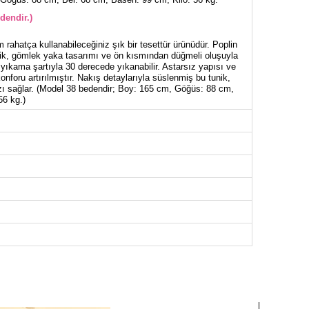
dendir.)
 rahatça kullanabileceğiniz şık bir tesettür ürünüdür. Poplin
nik, gömlek yaka tasarımı ve ön kısmından düğmeli oluşuyla
 yıkama şartıyla 30 derecede yıkanabilir. Astarsız yapısı ve
konforu artırılmıştır. Nakış detaylarıyla süslenmiş bu tunik,
zı sağlar. (Model 38 bedendir; Boy: 165 cm, Göğüs: 88 cm,
56 kg.)
NİK BEDEN ÖLÇÜLERİ (CM)
Göğüs
Boy
96
82
98
82
102
82
104
82
106
82
110
82