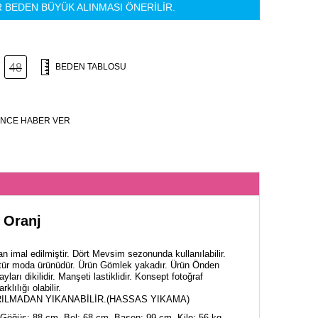
R BEDEN BÜYÜK ALINMASI ÖNERİLİR.
48
BEDEN TABLOSU
NCE HABER VER
k Oranj
n imal edilmiştir. Dört Mevsim sezonunda kullanılabilir.
tür moda ürünüdür. Ürün Gömlek yakadır. Ürün Önden
yları dikilidir. Manşeti lastiklidir. Konsept fotoğraf
klılığı olabilir.
ILMADAN YIKANABİLİR.(HASSAS YIKAMA)
Göğüs: 88 cm, Bel: 68 cm, Basen: 99 cm, Kilo: 56 kg.