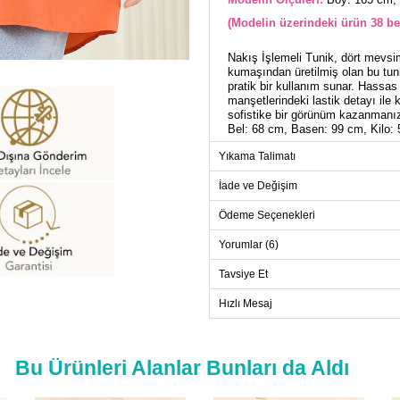
(Modelin üzerindeki ürün 38 be
Nakış İşlemeli Tunik, dört mevsim
kumaşından üretilmiş olan bu tu
pratik bir kullanım sunar. Hassas
manşetlerindeki lastik detayı ile 
sofistike bir görünüm kazanmanı
Bel: 68 cm, Basen: 99 cm, Kilo: 
Yıkama Talimatı
TU
İade ve Değişim
Beden
Ödeme Seçenekleri
38
40
Yorumlar (6)
42
Tavsiye Et
44
Hızlı Mesaj
46
48
Bu Ürünleri Alanlar Bunları da Aldı