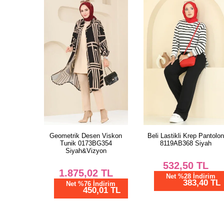
Geometrik Desen Viskon
Beli Lastikli Krep Pantolo
Tunik 0173BG354
8119AB368 Siyah
Siyah&Vizyon
532,50
TL
1.875,02
TL
Net %28 İndirim
383,40 TL
Net %76 İndirim
450,01 TL