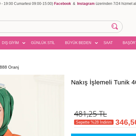
00 - 19:00 Cumartesi 09:00-15:00)
Facebook
&
Instagram
üzerinden 7/24 hizmet ala
DIŞ GİYİM
GÜNLÜK STİL
BÜYÜK BEDEN
SAAT
BAŞÖR
N888 Oranj
Nakış İşlemeli Tunik
481,25
TL
346,5
Sepette %28 İndirim