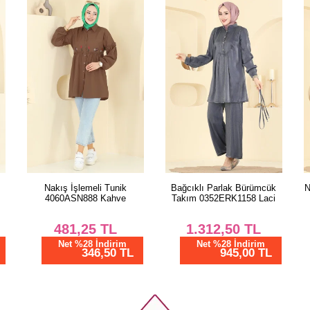
n
Nakış İşlemeli Tunik
Bağcıklı Parlak Bürümcük
N
4060ASN888 Kahve
Takım 0352ERK1158 Laci
481,25
TL
1.312,50
TL
Net %28 İndirim
Net %28 İndirim
346,50 TL
945,00 TL