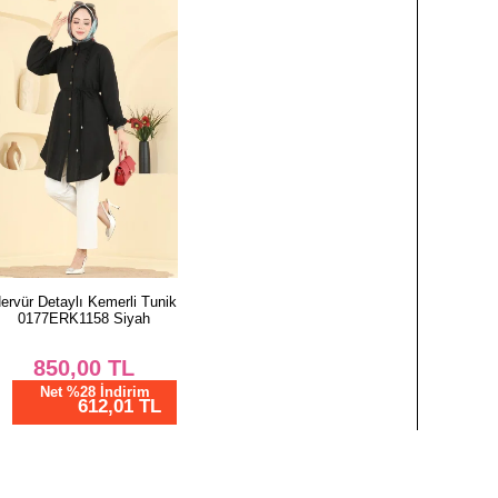
ervür Detaylı Kemerli Tunik
0177ERK1158 Siyah
850,00
TL
Net %28 İndirim
612,01 TL