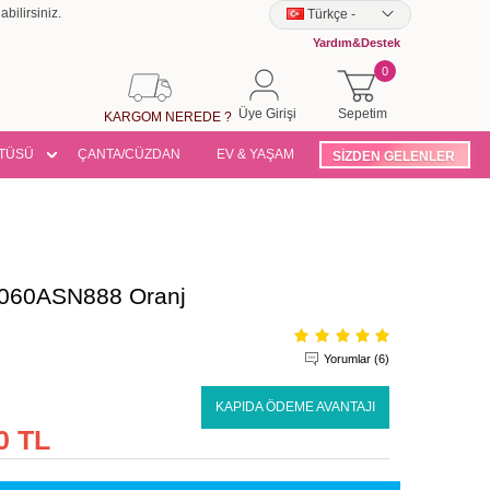
bilirsiniz.
Türkçe
-
Yardım&Destek
0
Üye Girişi
Sepetim
KARGOM NEREDE ?
TÜSÜ
ÇANTA/CÜZDAN
EV & YAŞAM
SİZDEN GELENLER
 4060ASN888 Oranj
Yorumlar (6)
KAPIDA ÖDEME AVANTAJI
0 TL