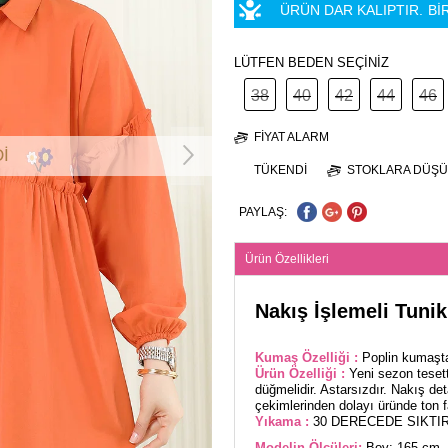
ÜRÜN DAR KALIPTIR.
Bİ
LÜTFEN BEDEN SEÇİNİZ
38
40
42
44
46
FIYAT ALARM
İ
TÜKENDI
STOKLARA DÜŞÜ
PAYLAŞ:
Ürün Özellikleri
Nakış İşlemeli Tuni
Kumaş Özelliği :
Poplin kumaşta
Ürün Özelliği :
Yeni sezon teset
düğmelidir. Astarsızdır. Nakış deta
çekimlerinden dolayı üründe ton far
Yıkama :
30 DERECEDE SIKTIR
Modelin Ölçüleri:
Boy: 165 cm, 