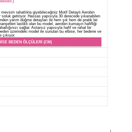
dendir.)
t mevsim rahatlıkla giyebileceğiniz Motif Detaylı Aerobin
r soluk getiriyor. Hassas yapısıyla 30 derecede yıkanabilen
nden yarım düğme detayları ile hem şık hem de pratik bir
anşetleri lastikli olan bu model, aerobin kumaşın hafifliği
ahatlığınızı sağlar. Astarsız yapısıyla hafif ve rahat bir
8 beden üzerindeki model ile sunulan bu elbise, her bedene ve
e çıkıyor.
İSE BEDEN ÖLÇÜLERİ (CM)
Göğüs
Bel
Boy
94
82
134
98
84
134
100
86
134
104
90
134
108
94
134
112
96
134
116
102
134
118
104
134