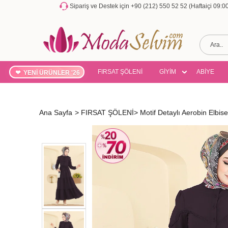
Sipariş ve Destek için +90 (212) 550 52 52 (Haftaiçi 09:
FIRSAT ŞÖLENİ
GİYİM
ABİYE
YENİ ÜRÜNLER '26
Ana Sayfa
>
FIRSAT ŞÖLENİ
>
Motif Detaylı Aerobin Elb