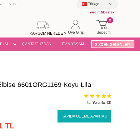
bilirsiniz.
Türkçe
-
Yardım&Destek
0
Üye Girişi
Sepetim
KARGOM NEREDE ?
TÜSÜ
ÇANTA/CÜZDAN
EV & YAŞAM
SİZDEN GELENLER
 Elbise 6601ORG1169 Koyu Lila
Yorumlar (3)
KAPIDA ÖDEME AVANTAJI
1 TL