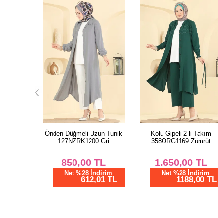
un Tunik
Kolu Gipeli 2 li Takım
Yarım Düğmeli Kuşaklı Elbi
 Gri
358ORG1169 Zümrüt
9242PLK541 Laci
TL
1.650,00
TL
1.457,50
TL
dirim
Net %28 İndirim
Net %28 İndirim
01 TL
1188,00 TL
1049,40 TL