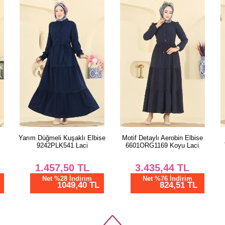
se
Motif Detaylı Aerobin Elbise
Şık Kuşaklı 3 lü Aerobin
6601ORG1169 Koyu Laci
Takım 3254HBS856 Siyah
3.435,44
TL
1.537,50
TL
Net %76 İndirim
Net %28 İndirim
824,51 TL
1107,00 TL