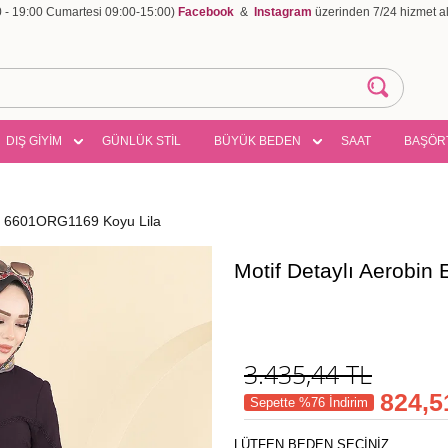
00 - 19:00 Cumartesi 09:00-15:00)
Facebook
&
Instagram
üzerinden 7/24 hizmet ala
DIŞ GİYİM
GÜNLÜK STİL
BÜYÜK BEDEN
SAAT
BAŞÖR
ise 6601ORG1169 Koyu Lila
Motif Detaylı Aerobin
3.435,44
TL
824,5
Sepette %76 İndirim
LÜTFEN BEDEN SEÇİNİZ