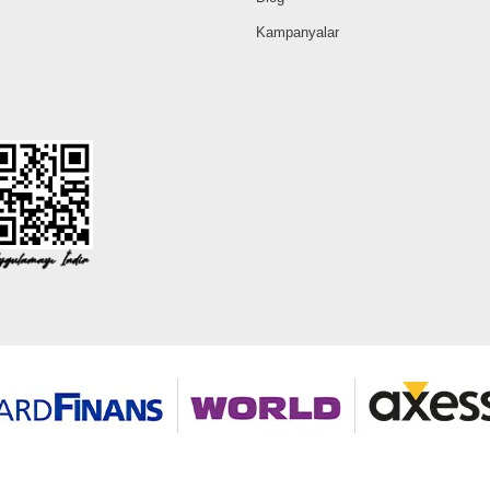
Kampanyalar
©2026 Tüm modaselvim.com hakları saklıdır.