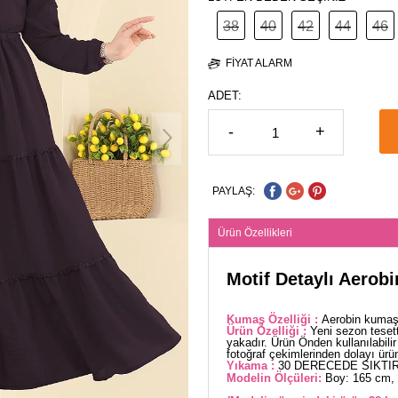
38
40
42
44
46
FIYAT ALARM
ADET:
-
+
PAYLAŞ:
Ürün Özellikleri
Motif Detaylı Aerobi
Kumaş Özelliği :
Aerobin kumaşt
Ürün Özelliği :
Yeni sezon teset
yakadır. Ürün Önden kullanılabilir
fotoğraf çekimlerinden dolayı üründe
Yıkama :
30 DERECEDE SIKTIR
Modelin Ölçüleri:
Boy: 165 cm, 