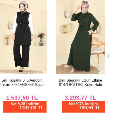
Beli Bağcıklı Uzun Elbise
Motif Detaylı Aerobin Elbise
Yakası B
6147ORG1169 Koyu Haki
6601ORG1169 Acı Kahve
293
3.293,77
TL
3.435,44
TL
1.
Net %76 İndirim
Net %76 İndirim
N
790,51 TL
824,51 TL