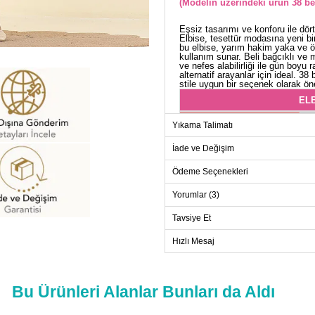
(Modelin üzerindeki ürün 38 be
Eşsiz tasarımı ve konforu ile dör
Elbise, tesettür modasına yeni bi
bu elbise, yarım hakim yaka ve ö
kullanım sunar. Beli bağcıklı ve m
ve nefes alabilirliği ile gün boyu r
alternatif arayanlar için ideal. 3
stile uygun bir seçenek olarak ön
ELB
Beden
Yıkama Talimatı
38
İade ve Değişim
40
Ödeme Seçenekleri
42
44
Yorumlar (3)
46
Tavsiye Et
48
Hızlı Mesaj
50
52
Bu Ürünleri Alanlar Bunları da Aldı