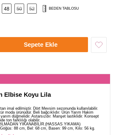
48
50
52
BEDEN TABLOSU
Sepete Ekle
n Elbise Koyu Lila
an imal edilmiştir. Dört Mevsim sezonunda kullanılabilir.
tür moda ürünüdür. Beli bağcıklıdır. Ürün Yarım Hakim
 yarım düğmelidir. Astarsızdır. Manşet lastiklidir. Konsept
 ton farklılığı olabilir.
ILMADAN YIKANABİLİR.(HASSAS YIKAMA)
Göğüs: 88 cm, Bel: 68 cm, Basen: 99 cm, Kilo: 56 kg.