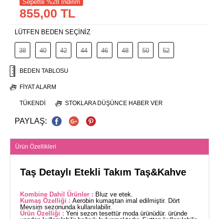
Sepette %28 İndirim
855,00 TL
LÜTFEN BEDEN SEÇİNİZ
38
40
42
44
46
48
50
52
BEDEN TABLOSU
FIYAT ALARM
TÜKENDI
STOKLARA DÜŞÜNCE HABER VER
PAYLAŞ:
Ürün Özellikleri
Taş Detaylı Etekli Takım Taş&Kahve
Kombine Dahil Ürünler :
Bluz ve etek.
Kumaş Özelliği :
Aerobin kumaştan imal edilmiştir. Dört
Mevsim sezonunda kullanılabilir.
Ürün Özelliği :
Yeni sezon tesettür moda ürünüdür. üründe