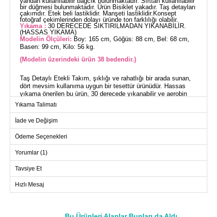
yandan kullanılabilir bağcık bulunmaktadır. Sırttan kullanılabilir
bir düğmesi bulunmaktadır. Ürün Bisiklet yakadır. Taş detayları
çakımdır. Etek beli lastiklidir. Manşeti lastiklidir.Konsept
fotoğraf çekimlerinden dolayı üründe ton farklılığı olabilir.
Yıkama :
30 DERECEDE SIKTIRILMADAN YIKANABİLİR.
(HASSAS YIKAMA)
Modelin Ölçüleri:
Boy: 165 cm, Göğüs: 88 cm, Bel: 68 cm,
Basen: 99 cm, Kilo: 56 kg.
(Modelin üzerindeki ürün 38 bedendir.)
Taş Detaylı Etekli Takım, şıklığı ve rahatlığı bir arada sunan,
dört mevsim kullanıma uygun bir tesettür ürünüdür. Hassas
yıkama önerilen bu ürün, 30 derecede yıkanabilir ve aerobin
kumaştan üretilmiştir. Bisiklet yakası, yanlardan ayarlanabilir
Yıkama Talimatı
bağcık detayı ve sırttan düğmeli tasarımı ile modern ve
kullanışlıdır. Taş detayları göz alıcı bir zarafet katarken, etek
İade ve Değişim
belinin ve manşetlerin lastikli olması konforu artırır. Şık ve
fonksiyonel tasarımı ile bu takım, özel günlerden günlük
Ödeme Seçenekleri
kullanıma kadar her ortam için idealdir.
Yorumlar (1)
BLUZ BEDEN ÖLÇÜLERİ
(CM)
Tavsiye Et
Beden
Göğüs
Boy
Hızlı Mesaj
38
100
58
40
104
58
42
108
58
Bu Ürünleri Alanlar Bunları da Aldı