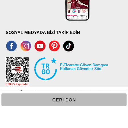
SOSYAL MEDYADA BİZİ TAKİP EDİN
E-Ticarette Güven Damgası
Kullanan Güvenilir Site
GERI DÖN
©2026 Tüm modaselvim.com hakları saklıdır.
T
-Soft
E-Ticaret
Sistemleriyle Hazırlanmıştır.