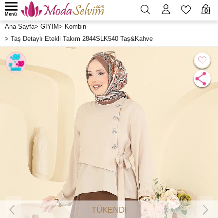
0
Menü
Ana Sayfa
>
GİYİM
>
Kombin
>
Taş Detaylı Etekli Takım 2844SLK540 Taş&Kahve
TÜKENDİ