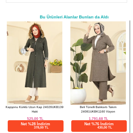
42
104
115
44
108
115
Bu Ürünleri Alanlar Bunları da Aldı
46
116
115
a>
48
120
115
50
122
115
52
126
115
Kapşonu Kürklü Uzun Kap 24026UKB139
Beli Tünelli Balıksırtı Takım
Haki
24081UKBK1160 Vizyon
525,00
TL
1.791,68
TL
Net %28 İndirim
Net %76 İndirim
378,00 TL
430,00 TL