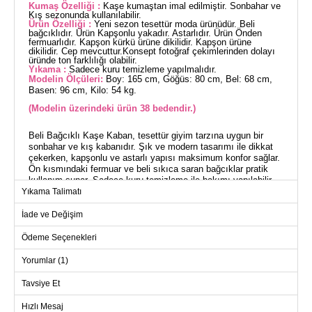
Kumaş Özelliği :
Kaşe kumaştan imal edilmiştir. Sonbahar ve
Kış sezonunda kullanılabilir.
Ürün Özelliği :
Yeni sezon tesettür moda ürünüdür. Beli
bağcıklıdır. Ürün Kapşonlu yakadır. Astarlıdır. Ürün Önden
fermuarlıdır. Kapşon kürkü ürüne dikilidir. Kapşon ürüne
dikilidir. Cep mevcuttur.Konsept fotoğraf çekimlerinden dolayı
üründe ton farklılığı olabilir.
Yıkama :
Sadece kuru temizleme yapılmalıdır.
Modelin Ölçüleri:
Boy: 165 cm, Göğüs: 80 cm, Bel: 68 cm,
Basen: 96 cm, Kilo: 54 kg.
(Modelin üzerindeki ürün 38 bedendir.)
Beli Bağcıklı Kaşe Kaban, tesettür giyim tarzına uygun bir
sonbahar ve kış kabanıdır. Şık ve modern tasarımı ile dikkat
çekerken, kapşonlu ve astarlı yapısı maksimum konfor sağlar.
Ön kısmındaki fermuar ve beli sıkıca saran bağcıklar pratik
kullanım sunar. Sadece kuru temizleme ile bakımı yapılabilir.
Kapşondaki kürk detayı ise stil sahibi bir görünüm katmaktadır.
Yıkama Talimatı
38 beden olarak model üzerinde gösterilmekte olup, cepleri de
eşyalarınız için ideal bir saklama alanı sunar.
İade ve Değişim
Ödeme Seçenekleri
KABAN BEDEN ÖLÇÜLERİ
(CM)
Yorumlar (1)
Beden
Göğüs
Boy
Tavsiye Et
38
98
115
40
102
115
Hızlı Mesaj