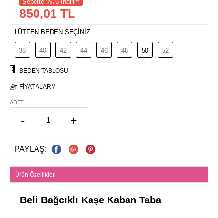
Sepette %76 İndirim
850,01 TL
LÜTFEN BEDEN SEÇİNİZ
38
40
42
44
46
48
50
52
BEDEN TABLOSU
FIYAT ALARM
ADET:
-
+
PAYLAŞ:
Ürün Özellikleri
Beli Bağcıklı Kaşe Kaban Taba