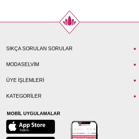
40
110
73
42
114
73
44
118
73
46
122
73
48
126
73
50
130
73
SIKÇA SORULAN SORULAR
52
132
73
MODASELVİM
PANTOLON BEDEN
ÖLÇÜLERİ (CM)
ÜYE İŞLEMLERİ
Beden
Boy
38
97
KATEGORİLER
40
97
42
97
44
97
MOBİL UYGULAMALAR
46
97
48
97
50
97