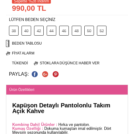
Sepette %28 İndirim
990,00 TL
LÜTFEN BEDEN SEÇİNİZ
38
40
42
44
46
48
50
52
BEDEN TABLOSU
FIYAT ALARM
TÜKENDI
STOKLARA DÜŞÜNCE HABER VER
PAYLAŞ:
Ürün Özellikleri
Kapüşon Detaylı Pantolonlu Takım
Açık Kahve
Kombine Dahil Ürünler :
Hırka ve pantolon.
Kumaş Özelliği :
Dokuma kumaştan imal edilmiştir. Dört
Mevsim sezonunda kullanılabilir.