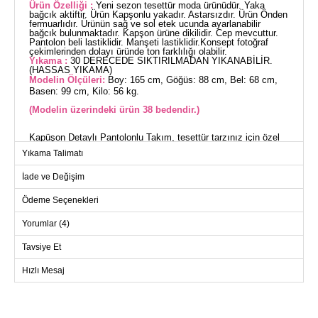
Ürün Özelliği :
Yeni sezon tesettür moda ürünüdür. Yaka
bağcık aktiftir. Ürün Kapşonlu yakadır. Astarsızdır. Ürün Önden
fermuarlıdır. Ürünün sağ ve sol etek ucunda ayarlanabilir
bağcık bulunmaktadır. Kapşon ürüne dikilidir. Cep mevcuttur.
Pantolon beli lastiklidir. Manşeti lastiklidir.Konsept fotoğraf
çekimlerinden dolayı üründe ton farklılığı olabilir.
Yıkama :
30 DERECEDE SIKTIRILMADAN YIKANABİLİR.
(HASSAS YIKAMA)
Modelin Ölçüleri:
Boy: 165 cm, Göğüs: 88 cm, Bel: 68 cm,
Basen: 99 cm, Kilo: 56 kg.
(Modelin üzerindeki ürün 38 bedendir.)
Kapüşon Detaylı Pantolonlu Takım, tesettür tarzınız için özel
olarak tasarlanmış dört mevsim kullanıma uygun bir üründür.
Yıkama Talimatı
30 derecede hassas yıkama ile temizlenebilen bu kombin,
dokuma kumaştan üretilmiştir ve son derece rahattır.
İade ve Değişim
Kapüşonlu yaka ve ön fermuar detayıyla pratik bir kullanım
sunarken, ayarlanabilir bağcıklar sayesinde kişisel rahatlığınızı
Ödeme Seçenekleri
maksimum seviyeye çıkarır. Pantolonun elastik beli ve
manşetleri sayesinde gün boyu konfor sağlar, ayrıca hırka ve
Yorumlar (4)
pantolonun cepleri işlevselliği artırır.
Tavsiye Et
HIRKA BEDEN ÖLÇÜLERİ
(CM)
Hızlı Mesaj
Beden
Göğüs
Boy
38
102
73