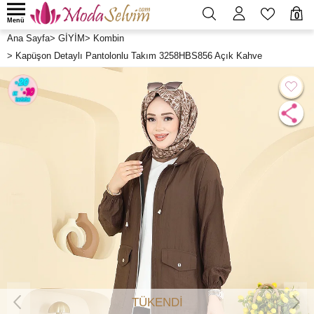
0
Menü
Ana Sayfa
>
GİYİM
>
Kombin
>
Kapüşon Detaylı Pantolonlu Takım 3258HBS856 Açık Kahve
TÜKENDİ