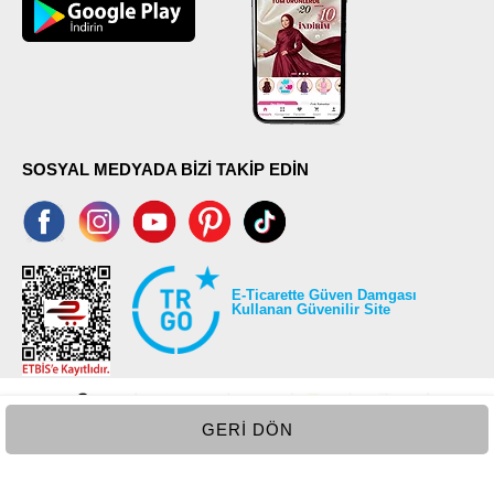
52
97
SOSYAL MEDYADA BİZİ TAKİP EDİN
E-Ticarette Güven Damgası
Kullanan Güvenilir Site
GERI DÖN
©2026 Tüm modaselvim.com hakları saklıdır.