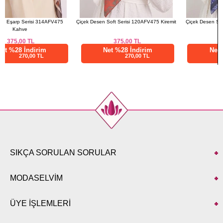
Çiçek Desen Soft Serisi 120AFV475 Kiremit
Çiçek Desen Soft Serisi 120AFV475 Laci
375,00
TL
375,00
TL
Net %28 İndirim
Net %28 İndirim
270,00 TL
270,00 TL
SIKÇA SORULAN SORULAR
MODASELVİM
ÜYE İŞLEMLERİ