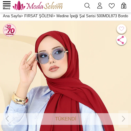
0
Menü
Ana Sayfa
>
FIRSAT ŞÖLENİ
>
Medine İpeği Şal Serisi 500MDL873 Bordo
TÜKENDİ