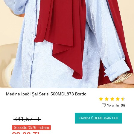
Medine İpeği Şal Serisi 500MDL873 Bordo
Yorumlar (6)
341,67
TL
KAPIDA ÖDEME AVANTAJI
Sepette %76 İndirim