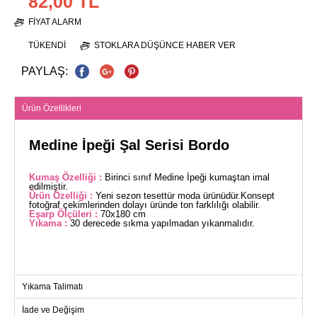
82,00 TL
FIYAT ALARM
TÜKENDI
STOKLARA DÜŞÜNCE HABER VER
PAYLAŞ:
Ürün Özellikleri
Medine İpeği Şal Serisi Bordo
Kumaş Özelliği :
Birinci sınıf Medine İpeği kumaştan imal
edilmiştir.
Ürün Özelliği :
Yeni sezon tesettür moda ürünüdür.Konsept
fotoğraf çekimlerinden dolayı üründe ton farklılığı olabilir.
Eşarp Ölçüleri :
70x180 cm
Yıkama :
30 derecede sıkma yapılmadan yıkanmalıdır.
Yıkama Talimatı
İade ve Değişim