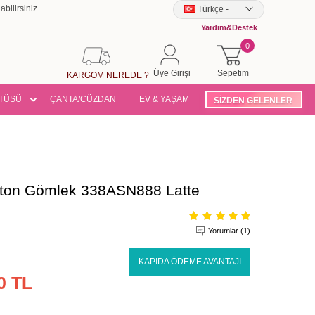
bilirsiniz.
Türkçe
-
Yardım&Destek
0
Üye Girişi
Sepetim
KARGOM NEREDE ?
TÜSÜ
ÇANTA/CÜZDAN
EV & YAŞAM
SİZDEN GELENLER
koton Gömlek 338ASN888 Latte
Yorumlar (1)
KAPIDA ÖDEME AVANTAJI
0 TL