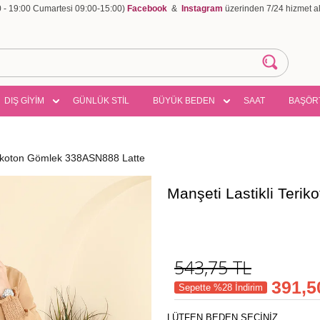
00 - 19:00 Cumartesi 09:00-15:00)
Facebook
&
Instagram
üzerinden 7/24 hizmet ala
DIŞ GİYİM
GÜNLÜK STİL
BÜYÜK BEDEN
SAAT
BAŞÖR
erikoton Gömlek 338ASN888 Latte
Manşeti Lastikli Teri
543,75
TL
391,5
Sepette %28 İndirim
LÜTFEN BEDEN SEÇİNİZ