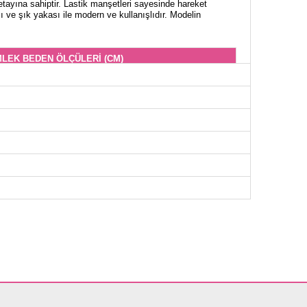
tayına sahiptir. Lastik manşetleri sayesinde hareket
mı ve şık yakası ile modern ve kullanışlıdır. Modelin
LEK BEDEN ÖLÇÜLERİ (CM)
Göğüs
Boy
96
75
100
75
104
75
108
75
112
75
116
75