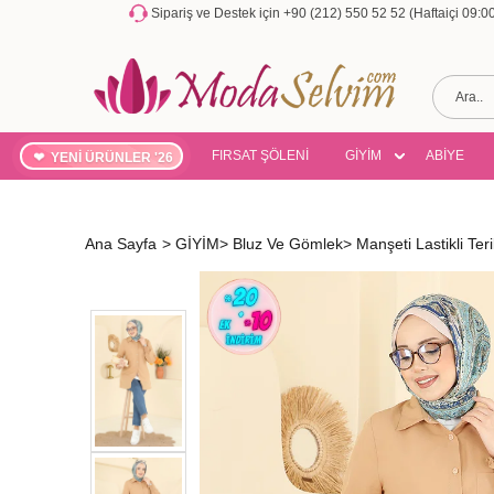
Sipariş ve Destek için +90 (212) 550 52 52 (Haftaiçi 09:
FIRSAT ŞÖLENİ
GİYİM
ABİYE
YENİ ÜRÜNLER '26
Ana Sayfa
>
GİYİM
>
Bluz Ve Gömlek
>
Manşeti Lastikli T