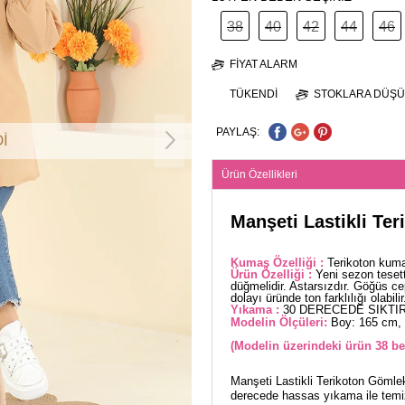
38
40
42
44
46
FIYAT ALARM
TÜKENDI
STOKLARA DÜŞÜ
PAYLAŞ:
İ
Ürün Özellikleri
Manşeti Lastikli Te
Kumaş Özelliği :
Terikoton kuma
Ürün Özelliği :
Yeni sezon teset
düğmelidir. Astarsızdır. Göğüs cep
dolayı üründe ton farklılığı olabilir
Yıkama :
30 DERECEDE SIKTIR
Modelin Ölçüleri:
Boy: 165 cm, 
(Modelin üzerindeki ürün 38 be
Manşeti Lastikli Terikoton Gömlek
derecede hassas yıkama ile temiz