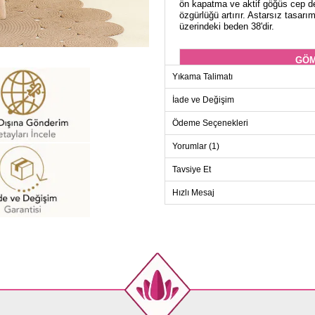
ön kapatma ve aktif göğüs cep de
özgürlüğü artırır. Astarsız tasarı
üzerindeki beden 38'dir.
GÖM
Yıkama Talimatı
Beden
38
İade ve Değişim
40
Ödeme Seçenekleri
42
Yorumlar (1)
44
Tavsiye Et
46
48
Hızlı Mesaj