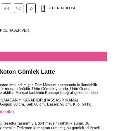
48
50
52
BEDEN TABLOSU
NCE HABER VER
rikoton Gömlek Latte
ştan imal edilmiştir. Dört Mevsim sezonunda kullanılabilir.
tür moda ürünüdür. Ürün Gömlek yakadır. Ürün Önden
 aktiftir. Manşet lastiklidir.Konsept fotoğraf çekimlerinden
.
ILMADAN YIKANABİLİR.(HASSAS YIKAMA)
Göğüs: 80 cm, Bel: 68 cm, Basen: 96 cm, Kilo: 54 kg.
dendir.)
, tesettür tasarımıyla dört mevsim rahatlık sunar. 30
lenebilir. Terikoton kumaştan üretilmiş bu gömlek, düğmeli