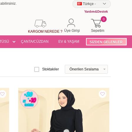
bilirsiniz.
Türkçe
-
Yardım&Destek
0
Üye Girişi
Sepetim
KARGOM NEREDE ?
TÜSÜ
ÇANTA/CÜZDAN
EV & YAŞAM
SİZDEN GELENLER
Stoktakiler