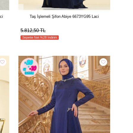
ci
Taş İşlemeli Şifon Abiye 6673YG95 Laci
5.812,50 TL
Sepette Net %28 İndirim