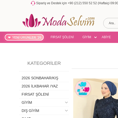
Sipariş ve Destek için +90 (212) 550 52 52 (Haftaiçi 09:
FIRSAT ŞÖLENİ
GİYİM
ABİYE
YENİ ÜRÜNLER '26
KATEGORILER
2026 SONBAHAR/KIŞ
2026 İLKBAHAR /YAZ
FIRSAT ŞÖLENİ
GİYİM
DIŞ GİYİM