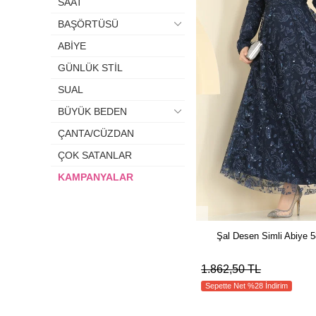
SAAT
BAŞÖRTÜSÜ
ABİYE
GÜNLÜK STİL
SUAL
BÜYÜK BEDEN
ÇANTA/CÜZDAN
ÇOK SATANLAR
KAMPANYALAR
Şal Desen Simli Abiye
1.862,50 TL
Sepette Net %28 İndirim