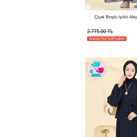
Çiçek Broşlu Işıltılı A
2.775,00 TL
Sepette Net %28 İndirim