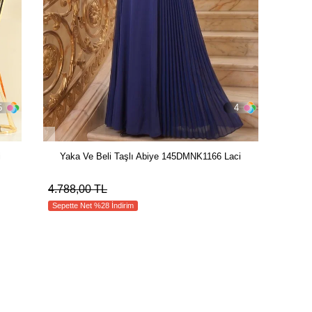
5
4
i
Yaka Ve Beli Taşlı Abiye 145DMNK1166 Laci
4.788,00 TL
Sepette Net %28 İndirim