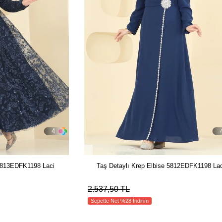
4
 5813EDFK1198 Laci
Taş Detaylı Krep Elbise 5812EDFK1198 Lac
2.537,50 TL
Sepette Net %28 İndirim