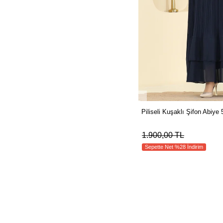
Piliseli Kuşaklı Şifon Abiy
1.900,00 TL
Sepette Net %28 İndirim