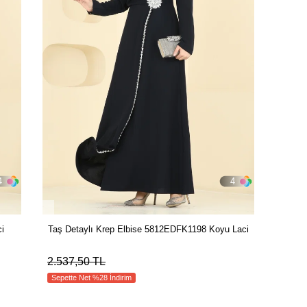
4
4
i
Taş Detaylı Krep Elbise 5812EDFK1198 Koyu Laci
2.537,50 TL
Sepette Net %28 İndirim