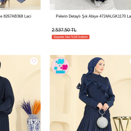
biye 8267AB368 Laci
Pelerin Detaylı Şık Abiye 4724ALGK1170 La
2.537,50 TL
Sepette Net %28 İndirim