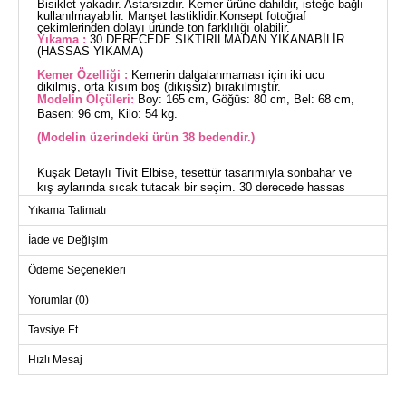
Bisiklet yakadır. Astarsızdır. Kemer ürüne dahildir, isteğe bağlı
kullanılmayabilir. Manşet lastiklidir.Konsept fotoğraf
çekimlerinden dolayı üründe ton farklılığı olabilir.
Yıkama :
30 DERECEDE SIKTIRILMADAN YIKANABİLİR.
(HASSAS YIKAMA)
Kemer Özelliği :
Kemerin dalgalanmaması için iki ucu
dikilmiş, orta kısım boş (dikişsiz) bırakılmıştır.
Modelin Ölçüleri:
Boy: 165 cm, Göğüs: 80 cm, Bel: 68 cm,
Basen: 96 cm, Kilo: 54 kg.
(Modelin üzerindeki ürün 38 bedendir.)
Kuşak Detaylı Tivit Elbise, tesettür tasarımıyla sonbahar ve
kış aylarında sıcak tutacak bir seçim. 30 derecede hassas
yıkamaya uygundur. Bisiklet yaka ve manşet lastikli bu model,
Yıkama Talimatı
astarsızdır ve tivit kumaş kullanılarak üretilmiştir. Kemer,
elbisenin şık bir detayı olarak dalgalanmayı önleyen özel
İade ve Değişim
dikimle tasarlanmıştır ve isteğe bağlı olarak çıkarılabilir. Stil
sahibi ve konforlu bir görünüm için ideal.
Ödeme Seçenekleri
ELBİSE BEDEN ÖLÇÜLERİ
Yorumlar (0)
(CM)
Beden
Göğüs
Boy
Tavsiye Et
38
94
134
Hızlı Mesaj
40
98
134
42
102
134