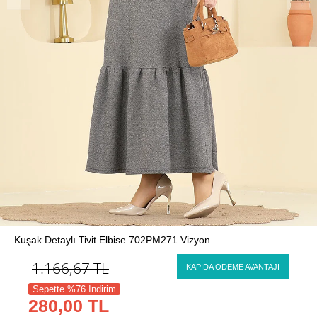
Kuşak Detaylı Tivit Elbise 702PM271 Vizyon
1.166,67
TL
KAPIDA ÖDEME AVANTAJI
Sepette %76 İndirim
280,00 TL