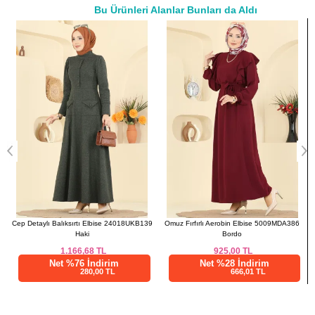
Bu Ürünleri Alanlar Bunları da Aldı
44
106
134
a>
46
110
134
48
114
134
50
118
134
52
120
134
Cep Detaylı Balıksırtı Elbise 24018UKB139
Omuz Fırfırlı Aerobin Elbise 5009MDA386
Haki
Bordo
1.166,68
TL
925,00
TL
Net %76 İndirim
Net %28 İndirim
280,00 TL
666,01 TL