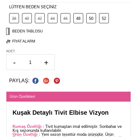
LÜTFEN BEDEN SEÇİNİZ
38
40
42
44
46
48
50
52
BEDEN TABLOSU
FIYAT ALARM
ADET:
-
+
PAYLAŞ:
Ürün Özellikleri
Kuşak Detaylı Tivit Elbise Vizyon
Kumaş Özelliği :
Tivit kumaştan imal edilmiştir. Sonbahar ve
Kış sezonunda kullanılabilir.
Ürün Özelliği :
Yeni sezon tesettür moda ürünüdür. Ürün