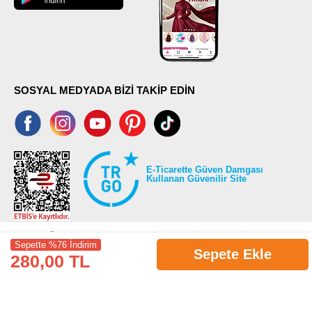
SOSYAL MEDYADA BİZİ TAKİP EDİN
E-Ticarette Güven Damgası
Kullanan Güvenilir Site
Sepette %76 İndirim
Sepete Ekle
280,00 TL
©2026 Tüm modaselvim.com hakları saklıdır.
T
-Soft
E-Ticaret
Sistemleriyle Hazırlanmıştır.