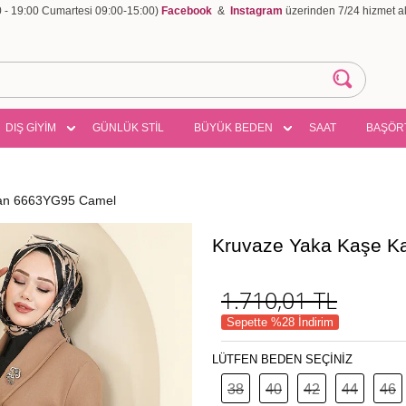
00 - 19:00 Cumartesi 09:00-15:00)
Facebook
&
Instagram
üzerinden 7/24 hizmet ala
DIŞ GİYİM
GÜNLÜK STİL
BÜYÜK BEDEN
SAAT
BAŞÖR
ban 6663YG95 Camel
Kruvaze Yaka Kaşe 
1.710,01
TL
Sepette %28 İndirim
LÜTFEN BEDEN SEÇİNİZ
38
40
42
44
46