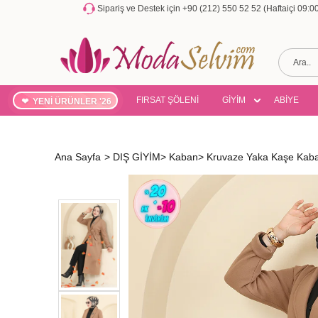
Sipariş ve Destek için +90 (212) 550 52 52 (Haftaiçi 09:
FIRSAT ŞÖLENİ
GİYİM
ABİYE
YENİ ÜRÜNLER '26
Ana Sayfa
>
DIŞ GİYİM
>
Kaban
>
Kruvaze Yaka Kaşe Ka