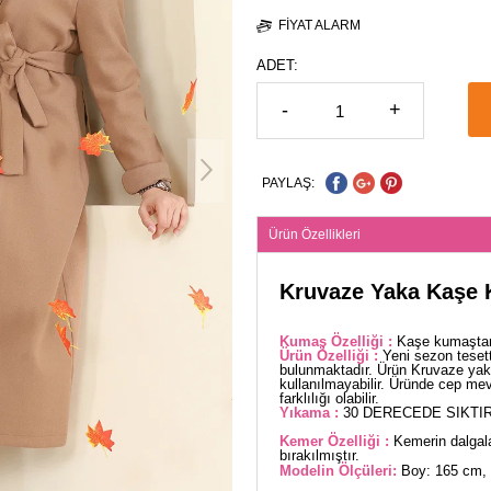
FIYAT ALARM
ADET:
-
+
PAYLAŞ:
Ürün Özellikleri
Kruvaze Yaka Kaşe
Kumaş Özelliği :
Kaşe kumaştan 
Ürün Özelliği :
Yeni sezon tesett
bulunmaktadır. Ürün Kruvaze yakad
kullanılmayabilir. Üründe cep me
farklılığı olabilir.
Yıkama :
30 DERECEDE SIKTIR
Kemer Özelliği :
Kemerin dalgala
bırakılmıştır.
Modelin Ölçüleri:
Boy: 165 cm, 