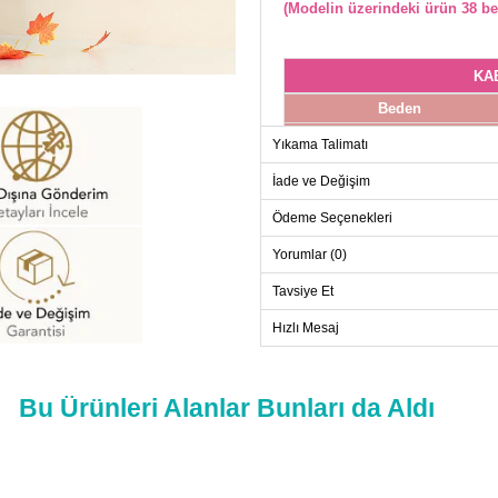
(Modelin üzerindeki ürün 38 be
KA
Beden
38
Yıkama Talimatı
40
İade ve Değişim
42
Ödeme Seçenekleri
44
46
Yorumlar (0)
48
Tavsiye Et
50
Hızlı Mesaj
52
Bu Ürünleri Alanlar Bunları da Aldı