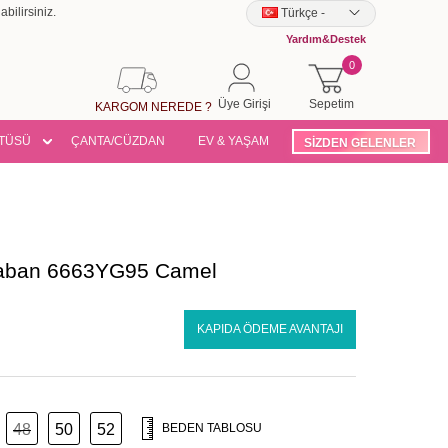
bilirsiniz.
Türkçe
-
Yardım&Destek
0
Üye Girişi
Sepetim
KARGOM NEREDE ?
TÜSÜ
ÇANTA/CÜZDAN
EV & YAŞAM
SİZDEN GELENLER
Kaban 6663YG95 Camel
KAPIDA ÖDEME AVANTAJI
48
50
52
BEDEN TABLOSU