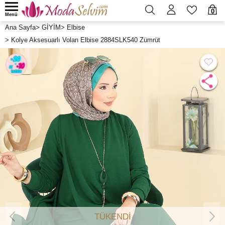
0
Menü
Ana Sayfa
>
GİYİM
>
Elbise
>
Kolye Aksesuarlı Volan Elbise 2884SLK540 Zümrüt
TÜKENDİ