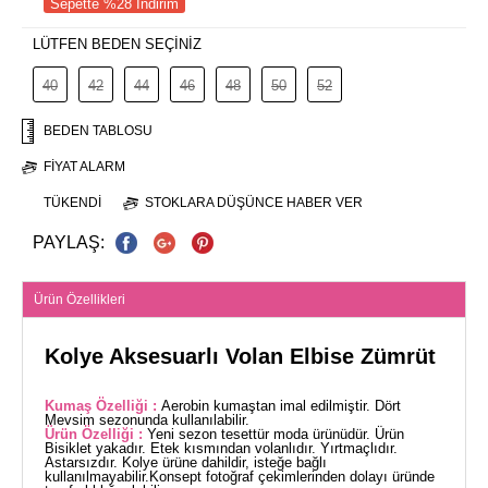
Sepette %28 İndirim
LÜTFEN BEDEN SEÇİNİZ
40
42
44
46
48
50
52
BEDEN TABLOSU
FIYAT ALARM
TÜKENDI
STOKLARA DÜŞÜNCE HABER VER
PAYLAŞ:
Ürün Özellikleri
Kolye Aksesuarlı Volan Elbise Zümrüt
Kumaş Özelliği :
Aerobin kumaştan imal edilmiştir. Dört
Mevsim sezonunda kullanılabilir.
Ürün Özelliği :
Yeni sezon tesettür moda ürünüdür. Ürün
Bisiklet yakadır. Etek kısmından volanlıdır. Yırtmaçlıdır.
Astarsızdır. Kolye ürüne dahildir, isteğe bağlı
kullanılmayabilir.Konsept fotoğraf çekimlerinden dolayı üründe