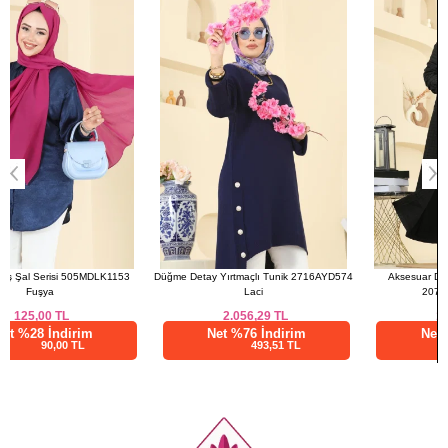
52
130
144
Düğme Detay Yırtmaçlı Tunik 2716AYD574
Aksesuar Detaylı Kapitone Ferace
Laci
2070DFL152 Siyah
2.056,29
TL
1.500,00
TL
Net %76 İndirim
Net %28 İndirim
493,51 TL
1080,00 TL