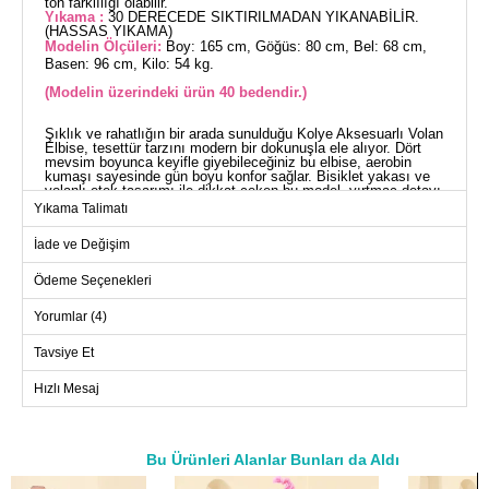
ton farklılığı olabilir.
Yıkama :
30 DERECEDE SIKTIRILMADAN YIKANABİLİR.
(HASSAS YIKAMA)
Modelin Ölçüleri:
Boy: 165 cm, Göğüs: 80 cm, Bel: 68 cm,
Basen: 96 cm, Kilo: 54 kg.
(Modelin üzerindeki ürün 40 bedendir.)
Şıklık ve rahatlığın bir arada sunulduğu Kolye Aksesuarlı Volan
Elbise, tesettür tarzını modern bir dokunuşla ele alıyor. Dört
mevsim boyunca keyifle giyebileceğiniz bu elbise, aerobin
kumaşı sayesinde gün boyu konfor sağlar. Bisiklet yakası ve
volanlı etek tasarımı ile dikkat çeken bu model, yırtmaç detayı
ile hareket özgürlüğü sunar. Elbisenin yanı sıra kolye
Yıkama Talimatı
aksesuarı da isteğinize göre kullanabilir veya çıkarabilirsiniz.
30 derecede hassas yıkama ile temizleyebileceğiniz bu ürün,
İade ve Değişim
gardırobunuzun vazgeçilmezi olacak.
ELBİSE BEDEN ÖLÇÜLERİ
(CM)
Ödeme Seçenekleri
Beden
Göğüs
Boy
Yorumlar (4)
40
104
144
Tavsiye Et
42
108
144
Hızlı Mesaj
44
112
144
46
120
144
48
124
144
Bu Ürünleri Alanlar Bunları da Aldı
50
128
144
a>