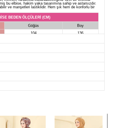
miş bu elbise, hakim yaka tasarımına sahip ve astarsızdır.
abilir ve manşetleri lastiklidir. Hem şık hem de konforlu bir
İSE BEDEN ÖLÇÜLERİ (CM)
Göğüs
Boy
104
136
106
136
112
136
114
136
118
136
122
136