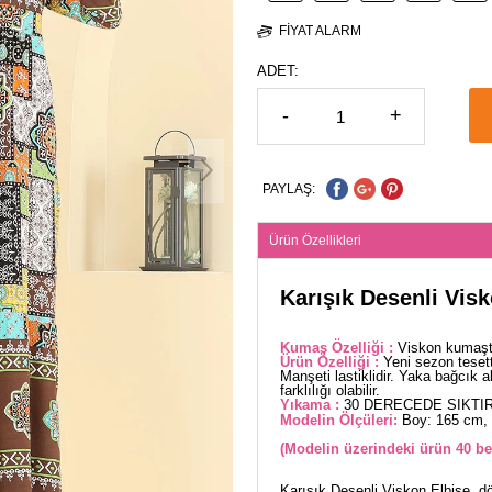
FIYAT ALARM
ADET:
-
+
PAYLAŞ:
Ürün Özellikleri
Karışık Desenli Vis
Kumaş Özelliği :
Viskon kumaşta
Ürün Özelliği :
Yeni sezon teset
Manşeti lastiklidir. Yaka bağcık a
farklılığı olabilir.
Yıkama :
30 DERECEDE SIKTIR
Modelin Ölçüleri:
Boy: 165 cm, 
(Modelin üzerindeki ürün 40 be
Karışık Desenli Viskon Elbise, dör