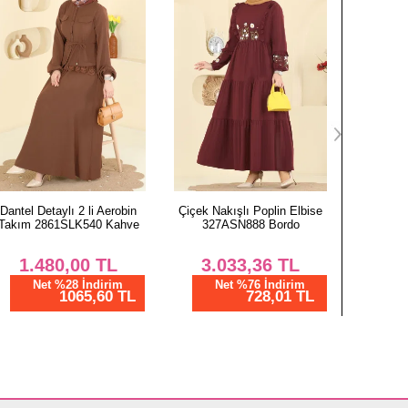
Çiçek Nakışlı Poplin Elbise
Yarım Düğmeli Kapşonlu
Toka Ak
327ASN888 Bordo
Takım 2546SL432
Takım 2
Vizyon&Kahve
3.033,36
TL
2.433,35
TL
1.
Net %76 İndirim
728,01 TL
Net %76 İndirim
N
584,00 TL