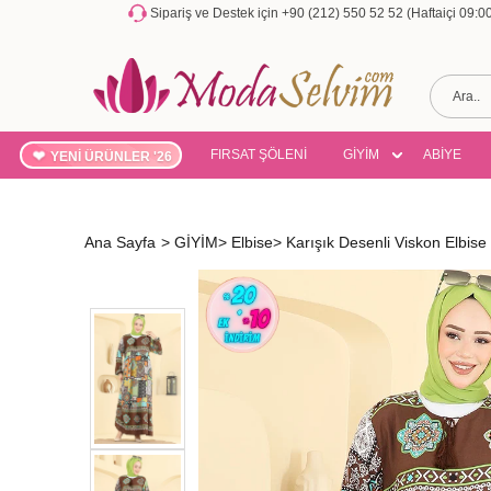
Sipariş ve Destek için +90 (212) 550 52 52 (Haftaiçi 09:
FIRSAT ŞÖLENİ
GİYİM
ABİYE
YENİ ÜRÜNLER '26
Ana Sayfa
>
GİYİM
>
Elbise
>
Karışık Desenli Viskon Elbi