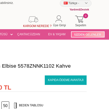
bilirsiniz.
Türkçe
-
Yardım&Destek
0
Üye Girişi
Sepetim
KARGOM NEREDE ?
TÜSÜ
ÇANTA/CÜZDAN
EV & YAŞAM
SİZDEN GELENLER
on Elbise 5578ZNNK1102 Kahve
KAPIDA ÖDEME AVANTAJI
0 TL
50
BEDEN TABLOSU