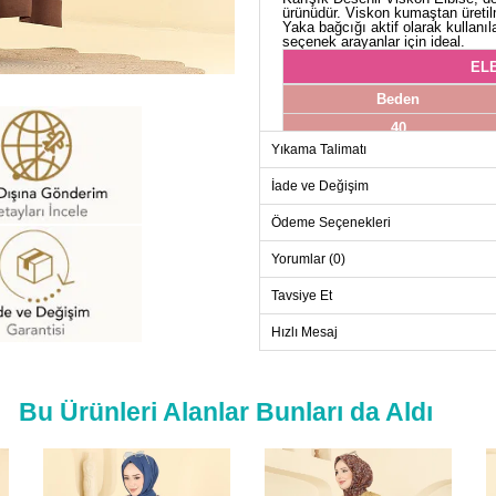
ürünüdür. Viskon kumaştan üretil
Yaka bağcığı aktif olarak kullanıl
seçenek arayanlar için ideal.
ELB
Beden
40
Yıkama Talimatı
42
44
İade ve Değişim
46
Ödeme Seçenekleri
48
Yorumlar (0)
50
Tavsiye Et
Hızlı Mesaj
Bu Ürünleri Alanlar Bunları da Aldı