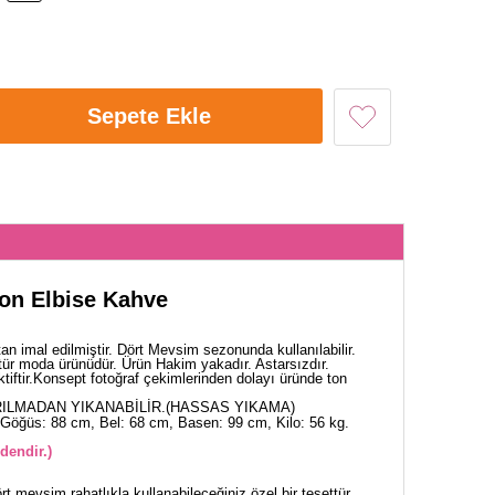
Sepete Ekle
kon Elbise Kahve
n imal edilmiştir. Dört Mevsim sezonunda kullanılabilir.
tür moda ürünüdür. Ürün Hakim yakadır. Astarsızdır.
ktiftir.Konsept fotoğraf çekimlerinden dolayı üründe ton
ILMADAN YIKANABİLİR.(HASSAS YIKAMA)
Göğüs: 88 cm, Bel: 68 cm, Basen: 99 cm, Kilo: 56 kg.
dendir.)
t mevsim rahatlıkla kullanabileceğiniz özel bir tesettür