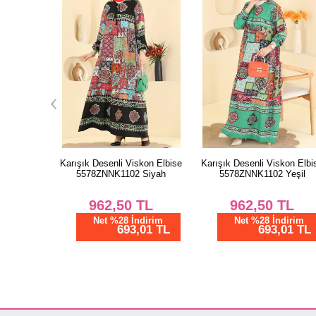
kon Elbise
Karışık Desenli Viskon Elbise
Karışık Desenli Viskon Elbi
 Siyah
5578ZNNK1102 Yeşil
5578ZNNK1102 Laci
TL
962,50
TL
962,50
TL
dirim
Net %28 İndirim
Net %28 İndirim
01 TL
693,01 TL
693,01 TL