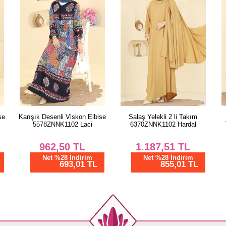
se
Salaş Yelekli 2 li Takım
Dantel Detaylı 2 li Aerobin
6370ZNNK1102 Hardal
Takım 2861SLK540 Kahve
1.187,51
TL
1.480,00
TL
Net %28 İndirim
Net %28 İndirim
855,01 TL
1065,60 TL