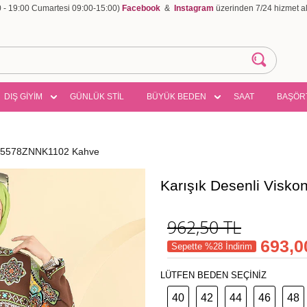
00 - 19:00 Cumartesi 09:00-15:00)
Facebook
&
Instagram
üzerinden 7/24 hizmet ala
DIŞ GİYİM
GÜNLÜK STİL
BÜYÜK BEDEN
SAAT
BAŞÖR
se 5578ZNNK1102 Kahve
Karışık Desenli Visk
962,50
TL
693,0
Sepette %28 İndirim
LÜTFEN BEDEN SEÇİNİZ
40
42
44
46
48