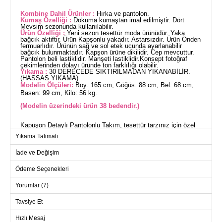
Kombine Dahil Ürünler :
Hırka ve pantolon.
Kumaş Özelliği :
Dokuma kumaştan imal edilmiştir. Dört
Mevsim sezonunda kullanılabilir.
Ürün Özelliği :
Yeni sezon tesettür moda ürünüdür. Yaka
bağcık aktiftir. Ürün Kapşonlu yakadır. Astarsızdır. Ürün Önden
fermuarlıdır. Ürünün sağ ve sol etek ucunda ayarlanabilir
bağcık bulunmaktadır. Kapşon ürüne dikilidir. Cep mevcuttur.
Pantolon beli lastiklidir. Manşeti lastiklidir.Konsept fotoğraf
çekimlerinden dolayı üründe ton farklılığı olabilir.
Yıkama :
30 DERECEDE SIKTIRILMADAN YIKANABİLİR.
(HASSAS YIKAMA)
Modelin Ölçüleri:
Boy: 165 cm, Göğüs: 88 cm, Bel: 68 cm,
Basen: 99 cm, Kilo: 56 kg.
(Modelin üzerindeki ürün 38 bedendir.)
Kapüşon Detaylı Pantolonlu Takım, tesettür tarzınız için özel
olarak tasarlanmış dört mevsim kullanıma uygun bir üründür.
Yıkama Talimatı
30 derecede hassas yıkama ile temizlenebilen bu kombin,
dokuma kumaştan üretilmiştir ve son derece rahattır.
İade ve Değişim
Kapüşonlu yaka ve ön fermuar detayıyla pratik bir kullanım
sunarken, ayarlanabilir bağcıklar sayesinde kişisel rahatlığınızı
Ödeme Seçenekleri
maksimum seviyeye çıkarır. Pantolonun elastik beli ve
manşetleri sayesinde gün boyu konfor sağlar, ayrıca hırka ve
Yorumlar (7)
pantolonun cepleri işlevselliği artırır.
Tavsiye Et
HIRKA BEDEN ÖLÇÜLERİ
(CM)
Hızlı Mesaj