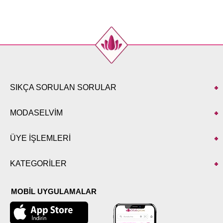
48
97
50
97
52
97
SIKÇA SORULAN SORULAR
MODASELVİM
ÜYE İŞLEMLERİ
KATEGORİLER
MOBİL UYGULAMALAR