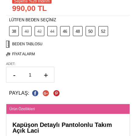
Sepette %28 İndirim
990,00 TL
LÜTFEN BEDEN SEÇİNİZ
38
40
42
44
46
48
50
52
BEDEN TABLOSU
FIYAT ALARM
ADET:
-
+
PAYLAŞ:
Ürün Özellikleri
Kapüşon Detaylı Pantolonlu Takım
Açık Laci