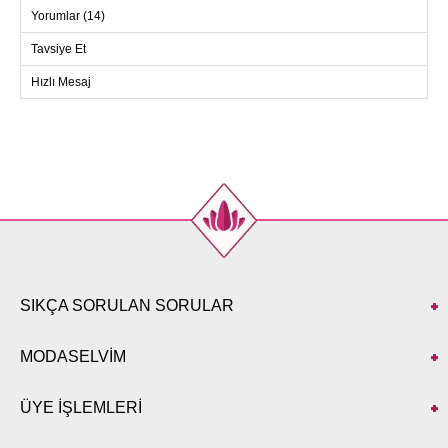
Beden
Göğüs
Boy
Yorumlar (14)
38
96
97
Tavsiye Et
40
100
97
42
104
97
Hızlı Mesaj
44
108
97
46
112
97
48
114
97
50
52
54
56
SIKÇA SORULAN SORULAR
MODASELVİM
ÜYE İŞLEMLERİ