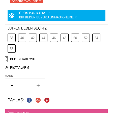
Sepette %28 İndirim
ÜRÜN DAR KALIPTIR.
BİR BEDEN BÜYÜK ALINMASI ÖNERİLİR.
LÜTFEN BEDEN SEÇİNİZ
38
40
42
44
46
48
50
52
54
56
BEDEN TABLOSU
FIYAT ALARM
ADET:
-
+
PAYLAŞ: