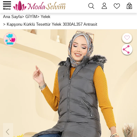
0
Menü
Ana Sayfa
>
GİYİM
>
Yelek
>
Kapşonu Kürklü Tesettür Yelek 3030AL357 Antrasit