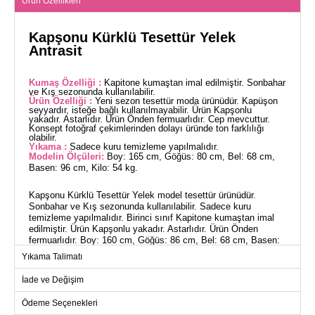
Ürün Özellikleri
Kapşonu Kürklü Tesettür Yelek
Antrasit
Kumaş Özelliği :
Kapitone kumaştan imal edilmiştir. Sonbahar
ve Kış sezonunda kullanılabilir.
Ürün Özelliği :
Yeni sezon tesettür moda ürünüdür. Kapüşon
seyyardır, isteğe bağlı kullanılmayabilir. Ürün Kapşonlu
yakadır. Astarlıdır. Ürün Önden fermuarlıdır. Cep mevcuttur.
Konsept fotoğraf çekimlerinden dolayı üründe ton farklılığı
olabilir.
Yıkama :
Sadece kuru temizleme yapılmalıdır.
Modelin Ölçüleri:
Boy: 165 cm, Göğüs: 80 cm, Bel: 68 cm,
Basen: 96 cm, Kilo: 54 kg.
Kapşonu Kürklü Tesettür Yelek model tesettür ürünüdür.
Sonbahar ve Kış sezonunda kullanılabilir. Sadece kuru
temizleme yapılmalıdır. Birinci sınıf Kapitone kumaştan imal
edilmiştir. Ürün Kapşonlu yakadır. Astarlıdır. Ürün Önden
fermuarlıdır. Boy: 160 cm, Göğüs: 86 cm, Bel: 68 cm, Basen:
95 cm, Kilo: 52 kg. Kürk ürüne dikilidir. Kapşon ürüne dahildir,
Yıkama Talimatı
isteğe bağlı kullanılmayabilir. Cep mevcuttur.
İade ve Değişim
YELEK BEDEN ÖLÇÜLERİ
(CM)
Ödeme Seçenekleri