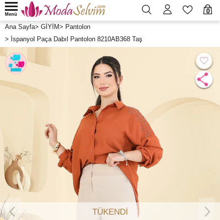
0
Menü
Ana Sayfa
>
GİYİM
>
Pantolon
>
İspanyol Paça Dabıl Pantolon 8210AB368 Taş
TÜKENDİ