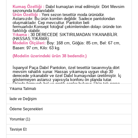
Kumaş Özelliği :
Dabıl kumaştan imal edilmiştir. Dört Mevsim
sezonunda kullanılabilir.
Ürün Özelliği :
Yeni sezon tesettür moda ürünüdür.
Astarsızdır. Bu ürün kombin değildir. Sadece pantolondan
oluşmaktadır. Cep mevcuttur. Pantolon beli
fermuarlıdır.Konsept fotoğraf çekimlerinden dolayı üründe ton
farklılığı olabilir.
Yıkama :
30 DERECEDE SIKTIRILMADAN YIKANABİLİR.
(HASSAS YIKAMA)
Modelin Ölçüleri:
Boy: 168 cm, Göğüs: 85 cm, Bel: 67 cm,
Basen: 97 cm, Kilo: 63 kg.
(Modelin üzerindeki ürün 38 bedendir.)
İspanyol Paça Dabıl Pantolon, özel tesettür tasarımıyla dört
mevsim rahatlık sunar. Hassas yıkamaya uygun olup 30
derecede yıkanabilir ve özel Dabıl kumaşından üretilmiştir. İç
göstermeyen astarsız yapısıyla konforu ön planda tutar.
Üründe fermuarlı bel ve pratik cepler bulunur. Ürün tek parça
pantolon olarak satılmaktadır (Modelin üzerindeki ürün 38
Yıkama Talimatı
bedendir).
PANTOLON BEDEN
İade ve Değişim
ÖLÇÜLERİ (CM)
Beden
Bel
Basen
Boy
Ödeme Seçenekleri
36
70
90
109
Yorumlar (1)
38
74
96
109
Tavsiye Et
40
80
100
109