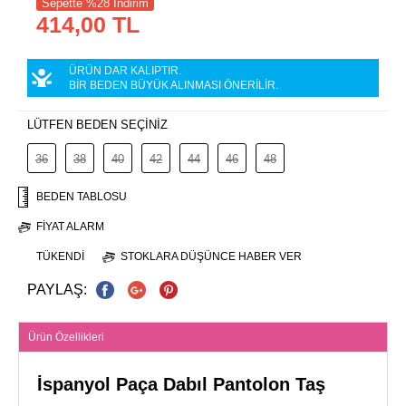
Sepette %28 İndirim
414,00 TL
ÜRÜN DAR KALIPTIR.
BİR BEDEN BÜYÜK ALINMASI ÖNERİLİR.
LÜTFEN BEDEN SEÇİNİZ
36
38
40
42
44
46
48
BEDEN TABLOSU
FIYAT ALARM
TÜKENDI
STOKLARA DÜŞÜNCE HABER VER
PAYLAŞ:
Ürün Özellikleri
İspanyol Paça Dabıl Pantolon Taş