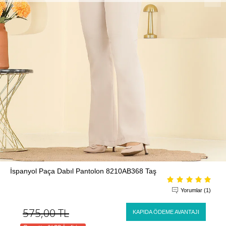
İspanyol Paça Dabıl Pantolon 8210AB368 Taş
Yorumlar (1)
575,00
TL
KAPIDA ÖDEME AVANTAJI