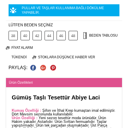
PULLAR VE TAŞLAR KULLANIMA BAĞLI DÖKÜLME
YAPABİLİR.
LÜTFEN BEDEN SEÇİNİZ
BEDEN TABLOSU
38
40
42
44
46
48
FIYAT ALARM
TÜKENDI
STOKLARA DÜŞÜNCE HABER VER
PAYLAŞ:
Ürün Özellikleri
Gümüş Taşlı Tesettür Abiye Laci
Kumaş Özelliği :
Şifon ve İthal Krep kumaştan imal edilmiştir.
Dört Mevsim sezonunda kullanılabilir.
Ürün Özelliği :
Yeni sezon tesettür moda ürünüdür. Ürün
Hakim yakadır. Astarlıdır. Ürün Sırttan fermuarlıdır. Taşlar
yapıştırmadır. Ürün tek parçadan oluşmaktadır. Üst Parça