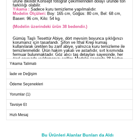
ürüne dikilidir.Konsept fotoğraf çekimlerinden dolayı üründe ton
farklılığı olabilir.
Yıkama :
Sadece kuru temizleme yapılmalıdır.
Modelin Ölçüleri:
Boy: 165 cm, Göğüs: 80 cm, Bel: 68 cm,
Basen: 96 cm, Kilo: 54 kg.
(Modelin üzerindeki ürün 38 bedendir.)
Gümüş Taşlı Tesettür Abiye, dört mevsim boyunca şıklığınızı
korumanız için tasarlandı. Şifon ve İthal Krep kumaş
kullanılarak üretilen bu zarif abiye, yalnızca kuru temizleme ile
temizlenmelidir. Ürün hakim yakalı ve astarlıdır, sırt kısmında
fermuar bulunmaktadır. Göz alıcı taş detayları sayesinde, her
özel anınızda ışıldamanızı sağlar. Modelin üzerinde 38 beden
kullanılmıştır ve bu şık parça, tüm bileşenleri itinayla dikilmiş
Yıkama Talimatı
tek parçadan oluşmaktadır.
ABİYE BEDEN ÖLÇÜLERİ
İade ve Değişim
(CM)
Beden
Göğüs
Bel
Boy
Ödeme Seçenekleri
38
94
74
155
Yorumlar (1)
40
98
80
155
Tavsiye Et
42
100
82
155
Hızlı Mesaj
44
104
88
155
46
110
96
155
48
116
100
155
Bu Ürünleri Alanlar Bunları da Aldı