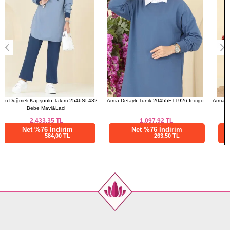
2
Arma Detaylı Tunik 20455ETT926 İndigo
Arma Detaylı Tunik 20455ETT926 Yağ Yeşili
1.097,92
TL
1.097,92
TL
Net %76 İndirim
Net %76 İndirim
263,50 TL
263,50 TL