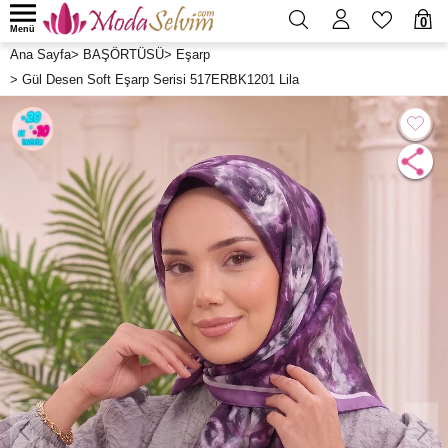
0
Menü
Ana Sayfa
>
BAŞÖRTÜSÜ
>
Eşarp
>
Gül Desen Soft Eşarp Serisi 517ERBK1201 Lila