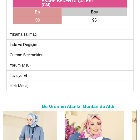
EŞARP BEDEN ÖLÇÜLERİ
(CM)
En
Boy
90
95
Yıkama Talimatı
İade ve Değişim
Ödeme Seçenekleri
Yorumlar (0)
Tavsiye Et
Hızlı Mesaj
Bu Ürünleri Alanlar Bunları da Aldı
a>