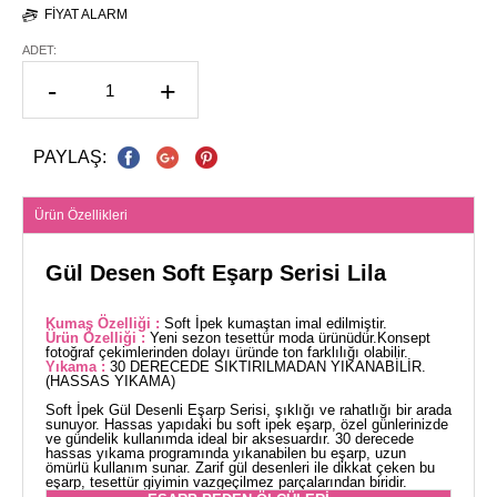
FIYAT ALARM
ADET:
-
+
PAYLAŞ:
Ürün Özellikleri
Gül Desen Soft Eşarp Serisi Lila
Kumaş Özelliği :
Soft İpek kumaştan imal edilmiştir.
Ürün Özelliği :
Yeni sezon tesettür moda ürünüdür.Konsept
fotoğraf çekimlerinden dolayı üründe ton farklılığı olabilir.
Yıkama :
30 DERECEDE SIKTIRILMADAN YIKANABİLİR.
(HASSAS YIKAMA)
Soft İpek Gül Desenli Eşarp Serisi, şıklığı ve rahatlığı bir arada
sunuyor. Hassas yapıdaki bu soft ipek eşarp, özel günlerinizde
ve gündelik kullanımda ideal bir aksesuardır. 30 derecede
hassas yıkama programında yıkanabilen bu eşarp, uzun
ömürlü kullanım sunar. Zarif gül desenleri ile dikkat çeken bu
eşarp, tesettür giyimin vazgeçilmez parçalarından biridir.