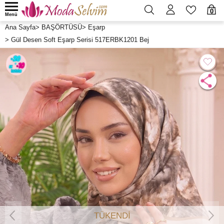
0
Menü
Ana Sayfa
>
BAŞÖRTÜSÜ
>
Eşarp
>
Gül Desen Soft Eşarp Serisi 517ERBK1201 Bej
TÜKENDİ