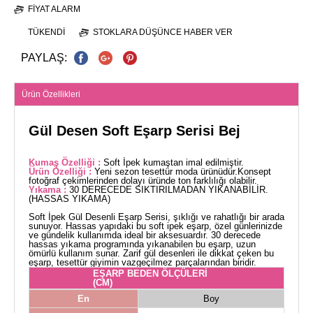
FIYAT ALARM
TÜKENDI
STOKLARA DÜŞÜNCE HABER VER
PAYLAŞ:
Ürün Özellikleri
Gül Desen Soft Eşarp Serisi Bej
Kumaş Özelliği :
Soft İpek kumaştan imal edilmiştir.
Ürün Özelliği :
Yeni sezon tesettür moda ürünüdür.Konsept
fotoğraf çekimlerinden dolayı üründe ton farklılığı olabilir.
Yıkama :
30 DERECEDE SIKTIRILMADAN YIKANABİLİR.
(HASSAS YIKAMA)
Soft İpek Gül Desenli Eşarp Serisi, şıklığı ve rahatlığı bir arada
sunuyor. Hassas yapıdaki bu soft ipek eşarp, özel günlerinizde
ve gündelik kullanımda ideal bir aksesuardır. 30 derecede
hassas yıkama programında yıkanabilen bu eşarp, uzun
ömürlü kullanım sunar. Zarif gül desenleri ile dikkat çeken bu
eşarp, tesettür giyimin vazgeçilmez parçalarından biridir.
EŞARP BEDEN ÖLÇÜLERİ
(CM)
En
Boy