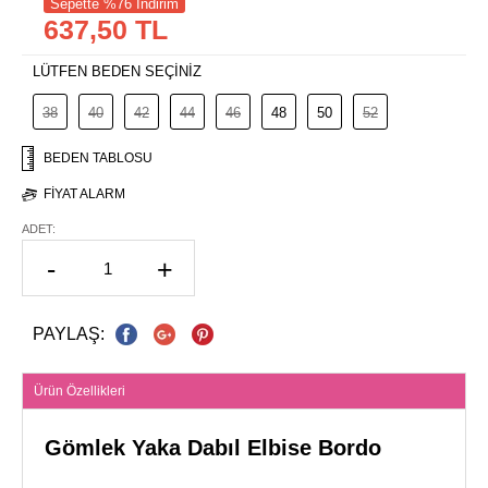
Sepette %76 İndirim
637,50 TL
LÜTFEN BEDEN SEÇİNİZ
38
40
42
44
46
48
50
52
BEDEN TABLOSU
FIYAT ALARM
ADET:
-
+
PAYLAŞ:
Ürün Özellikleri
Gömlek Yaka Dabıl Elbise Bordo