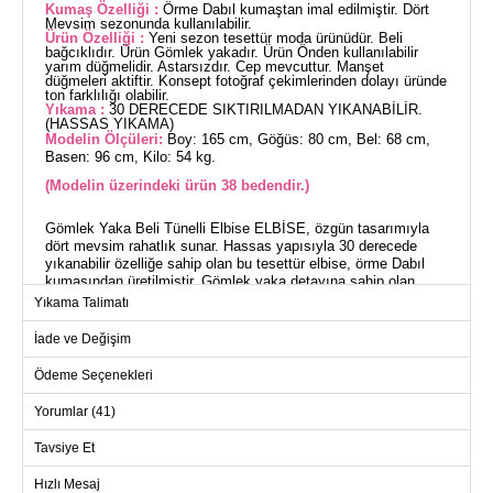
Kumaş Özelliği :
Örme Dabıl kumaştan imal edilmiştir. Dört
Mevsim sezonunda kullanılabilir.
Ürün Özelliği :
Yeni sezon tesettür moda ürünüdür. Beli
bağcıklıdır. Ürün Gömlek yakadır. Ürün Önden kullanılabilir
yarım düğmelidir. Astarsızdır. Cep mevcuttur. Manşet
düğmeleri aktiftir. Konsept fotoğraf çekimlerinden dolayı üründe
ton farklılığı olabilir.
Yıkama :
30 DERECEDE SIKTIRILMADAN YIKANABİLİR.
(HASSAS YIKAMA)
Modelin Ölçüleri:
Boy: 165 cm, Göğüs: 80 cm, Bel: 68 cm,
Basen: 96 cm, Kilo: 54 kg.
(Modelin üzerindeki ürün 38 bedendir.)
Gömlek Yaka Beli Tünelli Elbise ELBİSE, özgün tasarımıyla
dört mevsim rahatlık sunar. Hassas yapısıyla 30 derecede
yıkanabilir özelliğe sahip olan bu tesettür elbise, örme Dabıl
kumaşından üretilmiştir. Gömlek yaka detayına sahip olan
ürün, ön yüzünde yarım düğme kullanımına ve ayarlanabilir bel
Yıkama Talimatı
bağcıklarına sahiptir. Fonksiyonel cepleri ve aktif manşet
düğmeleri ile dikkat çeker. Ürün 38 beden örneğiyle stil sahibi
İade ve Değişim
bir görünüm sunar.
Ödeme Seçenekleri
ELBİSE BEDEN ÖLÇÜLERİ
(CM)
Yorumlar (41)
Beden
Göğüs
Boy
Tavsiye Et
38
94
130
Hızlı Mesaj