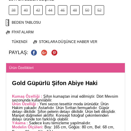
38
40
42
44
46
48
50
52
BEDEN TABLOSU
FIYAT ALARM
TÜKENDI
STOKLARA DÜŞÜNCE HABER VER
PAYLAŞ:
Ürün Özellikleri
Gold Güpürlü Şifon Abiye Haki
Kumaş Özelliği :
Şifon kumaştan imal edilmiştir. Dört Mevsim
sezonunda kullanılabilir.
Ürün Özelliği :
Yeni sezon tesettür moda ürünüdür. Ürün
Hakim yakadır. Astarlıdır. Ürün Sırttan fermuarlıdır. Güpür
detayı dikilidir. Şifon pelerin detayı dikilidir. Ürün beli dikişlidir.
Manşet düğmeleri aktiftir. Konsept fotoğraf çekimlerinden
dolayı üründe ton farklılığı olabilir.
Yıkama :
Sadece kuru temizleme yapılmalıdır.
Modelin Ölçüleri:
Boy: 165 cm, Göğüs: 80 cm, Bel: 68 cm,