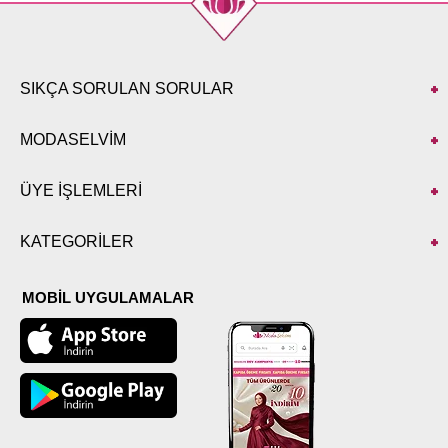
50
118
140
52
120
140
SIKÇA SORULAN SORULAR
MODASELVİM
ÜYE İŞLEMLERİ
KATEGORİLER
MOBİL UYGULAMALAR