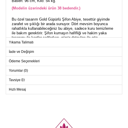
Basen: 96 cm, Kilo: 54 kg.
(Modelin üzerindeki ürün 38 bedendir.)
Bu özel tasarım Gold Güpürlü Şifon Abiye, tesettür giyimde
zarafet ve şıklığı bir arada sunuyor. Dört mevsim boyunca
rahatlıkla kullanabileceğiniz bu abiye, sadece kuru temizleme
ile bakım gerektirir. Şifon kumaşın hafifliği ve hakim yaka
tasarımı ile konfor sağlarken, güpür detayları ile göz
kamaştırıcı bir görünüm kazandırır. Sırttan fermuarlı oluşu,
Yıkama Talimatı
kolay giyim imkanı sunar. Üstelik astarlı yapısı sayesinde
rahat bir kullanım sağlanır. Manşetlerdeki aktif düğmeler ise
İade ve Değişim
fonksiyonellik katıyor.
Ödeme Seçenekleri
ABİYE BEDEN ÖLÇÜLERİ
Yorumlar (0)
(CM)
Beden
Göğüs
Boy
Tavsiye Et
38
94
140
Hızlı Mesaj
40
98
140
42
102
140
44
106
140
46
110
140
48
114
140