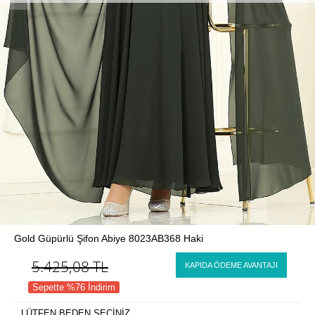
Gold Güpürlü Şifon Abiye 8023AB368 Haki
5.425,08
TL
KAPIDA ÖDEME AVANTAJI
Sepette %76 İndirim
LÜTFEN BEDEN SEÇİNİZ