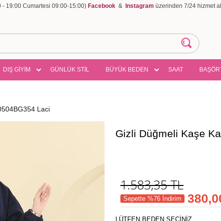
00 - 19:00 Cumartesi 09:00-15:00)
Facebook
&
Instagram
üzerinden 7/24 hizmet ala
DIŞ GİYİM
GÜNLÜK STİL
BÜYÜK BEDEN
SAAT
BAŞÖR
 0504BG354 Laci
Gizli Düğmeli Kaşe K
1.583,35
TL
380,0
Sepette %76 İndirim
LÜTFEN BEDEN SEÇİNİZ