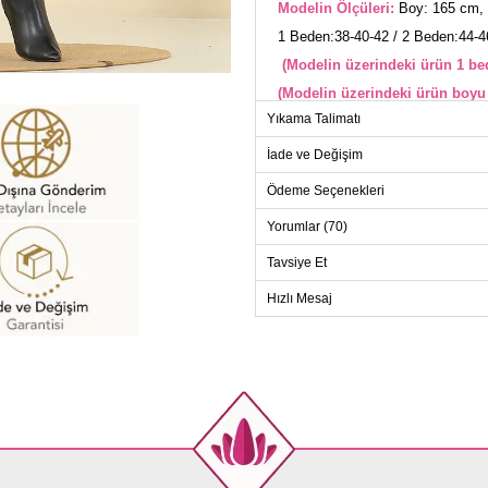
Modelin Ölçüleri:
Boy: 165 cm, 
1 Beden:38-40-42 / 2 Beden:44-4
(Modelin üzerindeki ürün 1 bed
(Modelin üzerindeki ürün boyu 
Yıkama Talimatı
Gizli Düğmeli Kaşe Kaban modeli,
ürünüdür. 30 derecede sıkma yapı
İade ve Değişim
üretilmiştir ve bisiklet yaka tasa
bulunmaktadır. Kemerin dalgalanma
Ödeme Seçenekleri
bırakılmıştır. Kemer ürüne dahildi
manşet lastiklidir. Ürün modelin 
Yorumlar (70)
KA
Beden
Tavsiye Et
1
Hızlı Mesaj
2
3