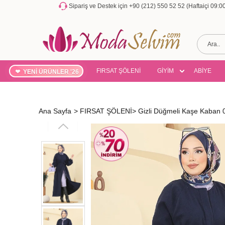
Sipariş ve Destek için +90 (212) 550 52 52 (Haftaiçi 09:
FIRSAT ŞÖLENİ
GİYİM
ABİYE
YENİ ÜRÜNLER '26
Ana Sayfa
>
FIRSAT ŞÖLENİ
>
Gizli Düğmeli Kaşe Kaban