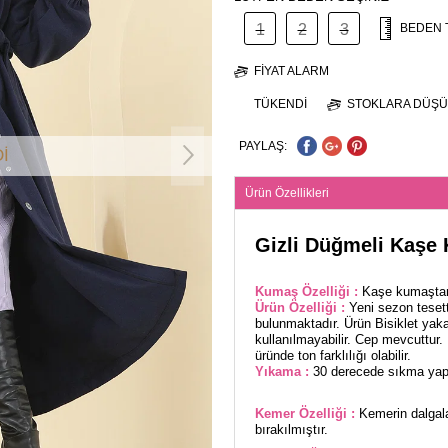
1
2
3
BEDEN 
FIYAT ALARM
TÜKENDI
STOKLARA DÜŞÜ
PAYLAŞ:
İ
Ürün Özellikleri
Gizli Düğmeli Kaşe 
Kumaş Özelliği :
Kaşe kumaştan 
Ürün Özelliği :
Yeni sezon teset
bulunmaktadır. Ürün Bisiklet yakad
kullanılmayabilir. Cep mevcuttur. 
üründe ton farklılığı olabilir.
Yıkama :
30 derecede sıkma yapı
Kemer Özelliği :
Kemerin dalgala
bırakılmıştır.