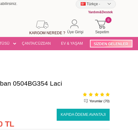
bilirsiniz.
Türkçe
-
Yardım&Destek
0
Üye Girişi
Sepetim
KARGOM NEREDE ?
TÜSÜ
ÇANTA/CÜZDAN
EV & YAŞAM
SİZDEN GELENLER
aban 0504BG354 Laci
Yorumlar (70)
KAPIDA ÖDEME AVANTAJI
0 TL