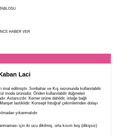
TABLOSU
NCE HABER VER
Kaban Laci
imal edilmiştir. Sonbahar ve Kış sezonunda kullanılabilir.
tür moda ürünüdür. Önden kullanılabilir düğmeleri
ır. Astarsızdır. Kemer ürüne dahildir, isteğe bağlı
Manşet lastiklidir. Konsept fotoğraf çekimlerinden dolayı
lmadan yıkanmalıdır.
nmaması için iki ucu dikilmiş, orta kısım boş (dikişsiz)