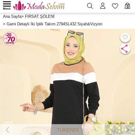
0
Menü
Ana Sayfa
>
FIRSAT ŞÖLENİ
>
Garni Detaylı İki İplik Takım 2794SL432 Siyah&Vizyon
TÜKENDİ