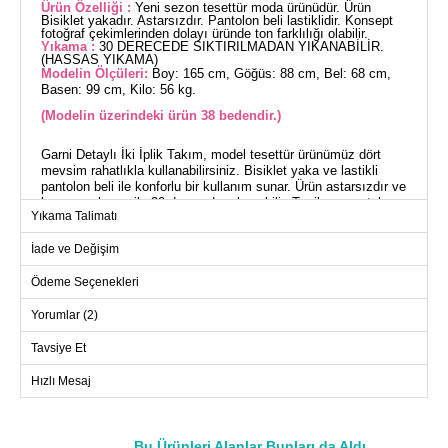
Ürün Özelliği :
Yeni sezon tesettür moda ürünüdür. Ürün
Bisiklet yakadır. Astarsızdır. Pantolon beli lastiklidir. Konsept
fotoğraf çekimlerinden dolayı üründe ton farklılığı olabilir.
Yıkama :
30 DERECEDE SIKTIRILMADAN YIKANABİLİR.
(HASSAS YIKAMA)
Modelin Ölçüleri:
Boy: 165 cm, Göğüs: 88 cm, Bel: 68 cm,
Basen: 99 cm, Kilo: 56 kg.
(Modelin üzerindeki ürün 38 bedendir.)
Garni Detaylı İki İplik Takım, model tesettür ürünümüz dört
mevsim rahatlıkla kullanabilirsiniz. Bisiklet yaka ve lastikli
pantolon beli ile konforlu bir kullanım sunar. Ürün astarsızdır ve
hassas yıkama ile 30 derecede yıkanabilir. Tunik ve pantolon
Yıkama Talimatı
tarzıyla, hem şıklık hem de rahatlık arayanlar için ideal bir
seçenektir. (Modelin üzerindeki ürün 38 bedendir.)
İade ve Değişim
TUNİK BEDEN ÖLÇÜLERİ
Ödeme Seçenekleri
(CM)
Beden
Göğüs
Boy
Yorumlar (2)
38
94
98
Tavsiye Et
40
100
98
Hızlı Mesaj
42
102
98
44
106
98
46
112
98
Bu Ürünleri Alanlar Bunları da Aldı