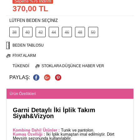
Sepette %76 İndirim
370,00 TL
LÜTFEN BEDEN SEÇİNİZ
38
40
42
44
46
48
50
BEDEN TABLOSU
FIYAT ALARM
TÜKENDI
STOKLARA DÜŞÜNCE HABER VER
PAYLAŞ:
Ürün Özellikleri
Garni Detaylı İki İplik Takım
Siyah&Vizyon
Kombine Dahil Ürünler :
Tunik ve pantolon.
Kumaş Özelliği :
İki İplik kumaştan imal edilmiştir. Dört
Mevsim sezonunda kullanılabilir.