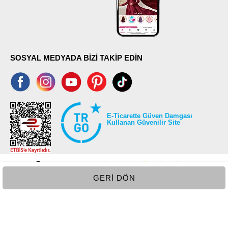
SOSYAL MEDYADA BİZİ TAKİP EDİN
E-Ticarette Güven Damgası
Kullanan Güvenilir Site
GERI DÖN
©2026 Tüm modaselvim.com hakları saklıdır.
T
-Soft
E-Ticaret
Sistemleriyle Hazırlanmıştır.