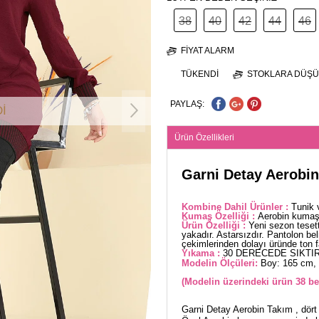
38
40
42
44
46
FIYAT ALARM
TÜKENDI
STOKLARA DÜŞÜ
PAYLAŞ:
İ
Ürün Özellikleri
Garni Detay Aerobi
Kombine Dahil Ürünler :
Tunik 
Kumaş Özelliği :
Aerobin kumaşt
Ürün Özelliği :
Yeni sezon teset
yakadır. Astarsızdır. Pantolon beli
çekimlerinden dolayı üründe ton far
Yıkama :
30 DERECEDE SIKTIR
Modelin Ölçüleri:
Boy: 165 cm, 
(Modelin üzerindeki ürün 38 be
Garni Detay Aerobin Takım , dört 