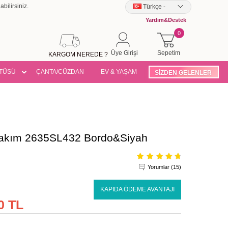
bilirsiniz.
Türkçe
-
Yardım&Destek
0
Üye Girişi
Sepetim
KARGOM NEREDE ?
TÜSÜ
ÇANTA/CÜZDAN
EV & YAŞAM
SİZDEN GELENLER
 Takım 2635SL432 Bordo&Siyah
Yorumlar (15)
KAPIDA ÖDEME AVANTAJI
0 TL