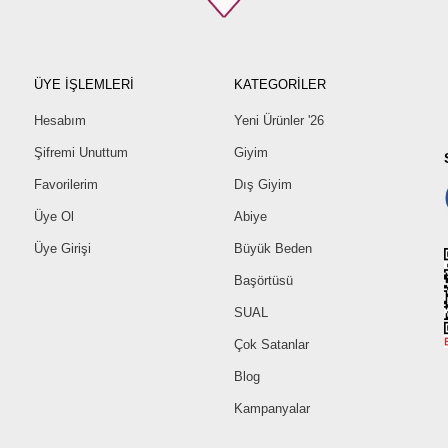
38
40
42
ÜYE İŞLEMLERİ
KATEGORİLER
44
46
Hesabım
Yeni Ürünler '26
48
Şifremi Unuttum
Giyim
50
Favorilerim
Dış Giyim
52
Üye Ol
Abiye
Üye Girişi
Büyük Beden
Başörtüsü
SUAL
Çok Satanlar
Blog
Kampanyalar