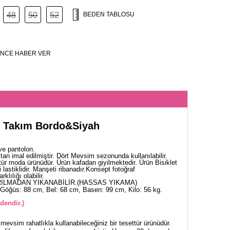
48
50
52
BEDEN TABLOSU
NCE HABER VER
n Takım Bordo&Siyah
ve pantolon.
an imal edilmiştir. Dört Mevsim sezonunda kullanılabilir.
tür moda ürünüdür. Ürün kafadan giyilmektedir. Ürün Bisiklet
 lastiklidir. Manşeti ribanadır.Konsept fotoğraf
klılığı olabilir.
ILMADAN YIKANABİLİR.(HASSAS YIKAMA)
Göğüs: 88 cm, Bel: 68 cm, Basen: 99 cm, Kilo: 56 kg.
dendir.)
mevsim rahatlıkla kullanabileceğiniz bir tesettür ürünüdür.