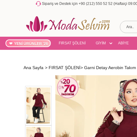
Sipariş ve Destek için +90 (212) 550 52 52 (Haftaiçi 09:
FIRSAT ŞÖLENİ
GİYİM
ABİYE
YENİ ÜRÜNLER '26
Ana Sayfa
>
FIRSAT ŞÖLENİ
>
Garni Detay Aerobin Takı