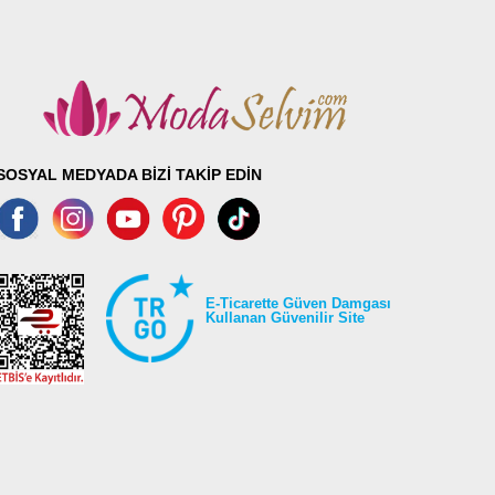
101
101
101
101
101
101
SOSYAL MEDYADA BİZİ TAKİP EDİN
101
101
E-Ticarette Güven Damgası
Kullanan Güvenilir Site