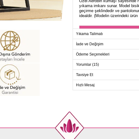
Özel Aerobin kumaşı sayesinde ha
yıkama imkanı sunar. Model bisik
geçirme şeklindedir ve pantolonun 
idealdir. (Modelin üzerindeki ürün
TU
Yıkama Talimatı
Beden
İade ve Değişim
38
Ödeme Seçenekleri
40
42
Yorumlar (15)
44
Tavsiye Et
46
Hızlı Mesaj
48
50
52
PANT
Beden