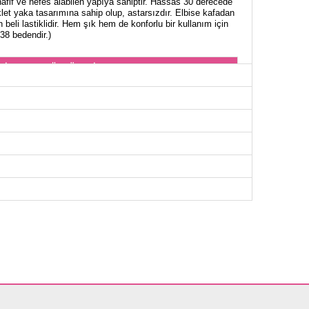
fif ve nefes alabilen yapıya sahiptir. Hassas 30 derecede
let yaka tasarımına sahip olup, astarsızdır. Elbise kafadan
beli lastiklidir. Hem şık hem de konforlu bir kullanım için
 38 bedendir.)
NİK BEDEN ÖLÇÜLERİ (CM)
Göğüs
Boy
98
87
102
87
106
87
110
87
116
87
120
87
124
87
128
87
OLON BEDEN ÖLÇÜLERİ (CM)
Boy