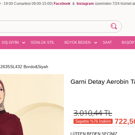
00 - 19:00 Cumartesi 09:00-15:00)
Facebook
&
Instagram
üzerinden 7/24 hizmet ala
DIŞ GİYİM
GÜNLÜK STİL
BÜYÜK BEDEN
SAAT
BAŞÖR
m 2635SL432 Bordo&Siyah
Garni Detay Aerobin
3.010,44
TL
722,5
Sepette %76 İndirim
LÜTFEN BEDEN SEÇİNİZ