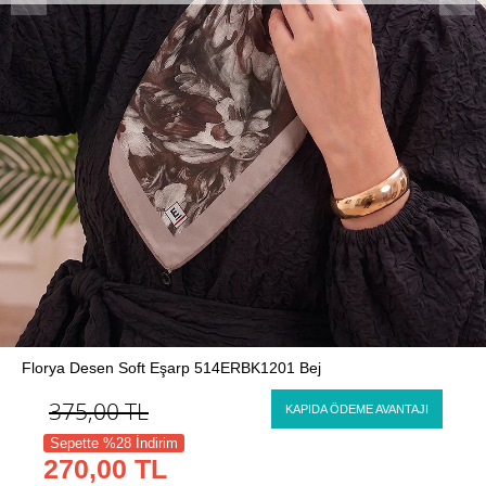
Florya Desen Soft Eşarp 514ERBK1201 Bej
375,00
TL
KAPIDA ÖDEME AVANTAJI
Sepette %28 İndirim
270,00 TL