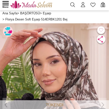
0
Menü
Ana Sayfa
>
BAŞÖRTÜSÜ
>
Eşarp
>
Florya Desen Soft Eşarp 514ERBK1201 Bej
TÜKENDİ