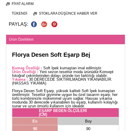
FIYAT ALARM
TÜKENDI
STOKLARA DÜŞÜNCE HABER VER
PAYLAŞ:
Ürün Özellikleri
Florya Desen Soft Eşarp Bej
Kumaş Özelliği :
Soft İpek kumaştan imal edilmiştir.
Ürün Özelliği :
Yeni sezon tesettür moda ürünüdür.Konsept
fotoğraf çekimlerinden dolayı üründe ton farklılığı olabilir.
Yıkama :
30 DERECEDE SIKTIRILMADAN YIKANABİLİR.
(HASSAS YIKAMA)
Florya Desen Soft Eşarp, yüksek kaliteli Soft İpek kumaştan
üretilmiştir. Tesettür giyimine uygun bu özel tasarım eşarp, her
türlü kombininizle mükemmel uyum sağlar. Hassas yıkama
modunda 30 derecede yıkanabilen bu eşarp, kullanım kolaylığı
sunar ve uzun ömürlü kullanım için idealdir.
EŞARP BEDEN ÖLÇÜLERİ
(CM)
En
Boy
90
90