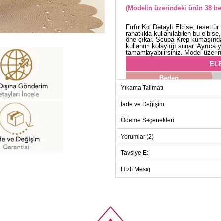
(Modelin üzerindeki ürün 38 be
Fırfır Kol Detaylı Elbise, tesett
rahatlıkla kullanılabilen bu elbis
öne çıkar. Scuba Krep kumaşından
kullanım kolaylığı sunar. Ayrıca y
tamamlayabilirsiniz. Model üzerin
ELB
Beden
Yıkama Talimatı
38
40
İade ve Değişim
42
Ödeme Seçenekleri
44
Yorumlar (2)
46
Tavsiye Et
Hızlı Mesaj