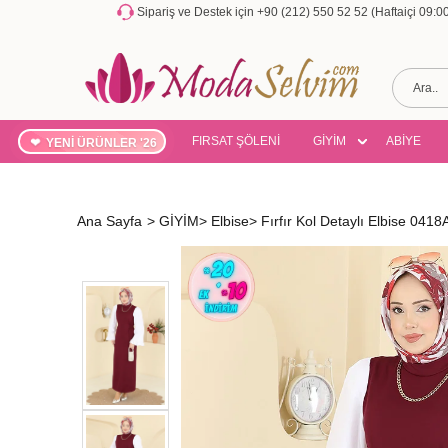
Sipariş ve Destek için +90 (212) 550 52 52 (Haftaiçi 09:
FIRSAT ŞÖLENİ
GİYİM
ABİYE
YENİ ÜRÜNLER '26
Ana Sayfa
>
GİYİM
>
Elbise
>
Fırfır Kol Detaylı Elbise 04