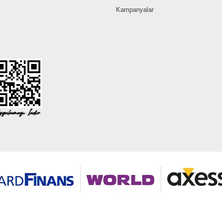
Kampanyalar
©2026 Tüm modaselvim.com hakları saklıdır.