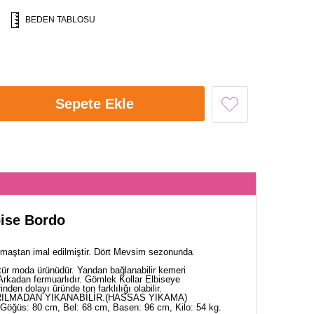
BEDEN TABLOSU
Sepete Ekle
lbise Bordo
maştan imal edilmiştir. Dört Mevsim sezonunda
tür moda ürünüdür. Yandan bağlanabilir kemeri
Arkadan fermuarlıdır. Gömlek Kollar Elbiseye
inden dolayı üründe ton farklılığı olabilir.
ILMADAN YIKANABİLİR.(HASSAS YIKAMA)
Göğüs: 80 cm, Bel: 68 cm, Basen: 96 cm, Kilo: 54 kg.