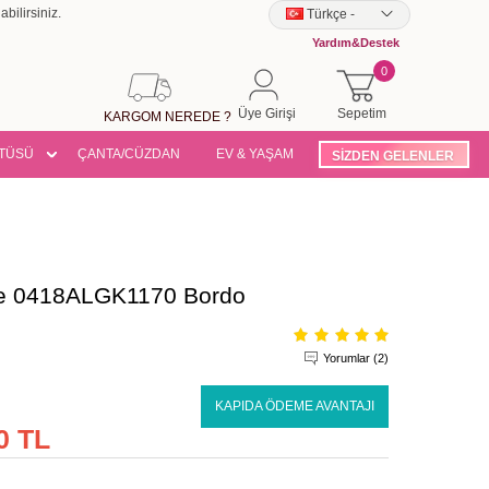
bilirsiniz.
Türkçe
-
Yardım&Destek
0
Üye Girişi
Sepetim
KARGOM NEREDE ?
TÜSÜ
ÇANTA/CÜZDAN
EV & YAŞAM
SİZDEN GELENLER
bise 0418ALGK1170 Bordo
Yorumlar (2)
KAPIDA ÖDEME AVANTAJI
0 TL