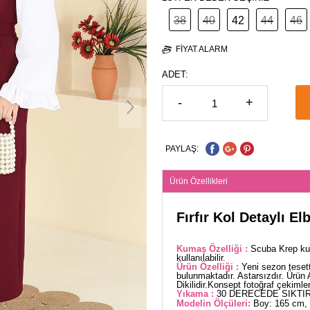
38
40
42
44
46
FIYAT ALARM
ADET:
-
+
PAYLAŞ:
Ürün Özellikleri
Fırfır Kol Detaylı E
Kumaş Özelliği :
Scuba Krep ku
kullanılabilir.
Ürün Özelliği :
Yeni sezon teset
bulunmaktadır. Astarsızdır. Ürün 
Dikilidir.Konsept fotoğraf çekimler
Yıkama :
30 DERECEDE SIKTIR
Modelin Ölçüleri:
Boy: 165 cm, 