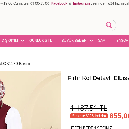
00 - 19:00 Cumartesi 09:00-15:00)
Facebook
&
Instagram
üzerinden 7/24 hizmet ala
DIŞ GİYİM
GÜNLÜK STİL
BÜYÜK BEDEN
SAAT
BAŞÖR
18ALGK1170 Bordo
Fırfır Kol Detaylı El
1.187,51
TL
855,0
Sepette %28 İndirim
LÜTFEN BEDEN SEÇİNİZ