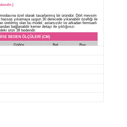
dendir.)
ür modasına özel olarak tasarlanmış bir üründür. Dört mevsim
e, hassas yıkamaya uygun 30 derecede yıkanabilir özelliği ile
 üretilmiş olan bu model, astarsızdır ve arkadan fermuarlı
andan bağlanabilir kemer detayı ile şıklığınızı
deki ürün 38 bedendir.
İSE BEDEN ÖLÇÜLERİ (CM)
Göğüs
Bel
Boy
94
84
134
98
88
134
102
90
134
110
96
134
110
96
134