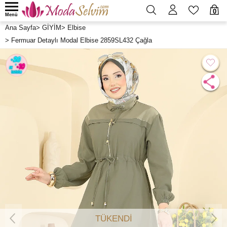
0
Menü
Ana Sayfa
>
GİYİM
>
Elbise
>
Fermuar Detaylı Modal Elbise 2859SL432 Çağla
TÜKENDİ