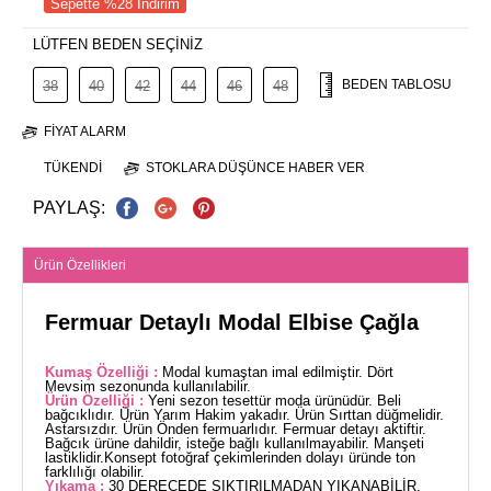
Sepette %28 İndirim
LÜTFEN BEDEN SEÇİNİZ
BEDEN TABLOSU
38
40
42
44
46
48
FIYAT ALARM
TÜKENDI
STOKLARA DÜŞÜNCE HABER VER
PAYLAŞ:
Ürün Özellikleri
Fermuar Detaylı Modal Elbise Çağla
Kumaş Özelliği :
Modal kumaştan imal edilmiştir. Dört
Mevsim sezonunda kullanılabilir.
Ürün Özelliği :
Yeni sezon tesettür moda ürünüdür. Beli
bağcıklıdır. Ürün Yarım Hakim yakadır. Ürün Sırttan düğmelidir.
Astarsızdır. Ürün Önden fermuarlıdır. Fermuar detayı aktiftir.
Bağcık ürüne dahildir, isteğe bağlı kullanılmayabilir. Manşeti
lastiklidir.Konsept fotoğraf çekimlerinden dolayı üründe ton
farklılığı olabilir.
Yıkama :
30 DERECEDE SIKTIRILMADAN YIKANABİLİR.