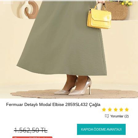
Fermuar Detaylı Modal Elbise 2859SL432 Çağla
Yorumlar (2)
1.562,50
TL
KAPIDA ÖDEME AVANTAJI