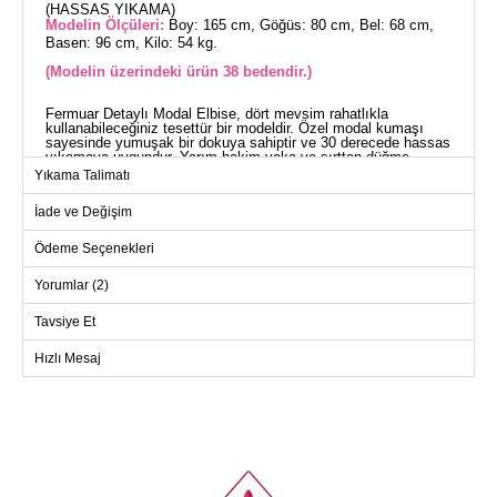
(HASSAS YIKAMA)
Modelin Ölçüleri:
Boy: 165 cm, Göğüs: 80 cm, Bel: 68 cm,
Basen: 96 cm, Kilo: 54 kg.
(Modelin üzerindeki ürün 38 bedendir.)
Fermuar Detaylı Modal Elbise, dört mevsim rahatlıkla
kullanabileceğiniz tesettür bir modeldir. Özel modal kumaşı
sayesinde yumuşak bir dokuya sahiptir ve 30 derecede hassas
yıkamaya uygundur. Yarım hakim yaka ve sırttan düğme
kapatma detayları ile şık bir görünüme kavuşurken, önden
Yıkama Talimatı
fermuarlı tasarımı ile pratik bir kullanım sunar. Beli bağcıklıdır
ve fermuar detayı aktiftir. Bağcık, isteğe bağlı olarak
İade ve Değişim
çıkarılabilir. Manşetleri lastikli olan bu elbise, konfor ve şıklığı
bir arada sunar.
ELBİSE BEDEN ÖLÇÜLERİ
Ödeme Seçenekleri
(CM)
Yorumlar (2)
Beden
Göğüs
Bel
Boy
38
98
92
134
Tavsiye Et
40
102
96
134
Hızlı Mesaj
42
106
100
134
44
112
104
134
46
116
108
134
48
122
112
134