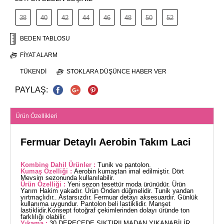
38
40
42
44
46
48
50
52
BEDEN TABLOSU
FIYAT ALARM
TÜKENDI
STOKLARA DÜŞÜNCE HABER VER
PAYLAŞ:
Ürün Özellikleri
Fermuar Detaylı Aerobin Takım Laci
Kombine Dahil Ürünler :
Tunik ve pantolon.
Kumaş Özelliği :
Aerobin kumaştan imal edilmiştir. Dört
Mevsim sezonunda kullanılabilir.
Ürün Özelliği :
Yeni sezon tesettür moda ürünüdür. Ürün
Yarım Hakim yakadır. Ürün Önden düğmelidir. Tunik yandan
yırtmaçlıdır.. Astarsızdır. Fermuar detayı aksesuardır. Günlük
kullanıma uygundur. Pantolon beli lastiklidir. Manşet
lastiklidir.Konsept fotoğraf çekimlerinden dolayı üründe ton
farklılığı olabilir.
Yıkama :
30 DERECEDE SIKTIRILMADAN YIKANABİLİR.