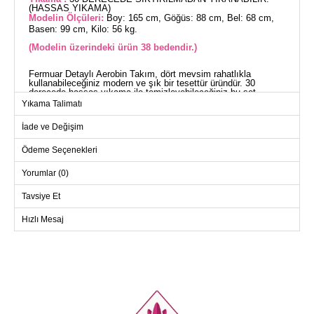
(HASSAS YIKAMA)
Modelin Ölçüleri:
Boy: 165 cm, Göğüs: 88 cm, Bel: 68 cm,
Basen: 99 cm, Kilo: 56 kg.
(Modelin üzerindeki ürün 38 bedendir.)
Fermuar Detaylı Aerobin Takım, dört mevsim rahatlıkla
kullanabileceğiniz modern ve şık bir tesettür üründür. 30
derecede hassas yıkama ile temizleyebileceğiniz bu set,
aerobin kumaştan üretilmiştir ve yarı hakim yaka tasarımına
Yıkama Talimatı
sahiptir. Tunik, yanlardan yırtmaçlı olup önden düğmelidir ve
astarsızdır. Fermuar detayları ile süslenmiş olan bu takım,
İade ve Değişim
günlük kullanım için idealdir. Pantolon beli ve manşetleri
lastiklidir, bu sayede konforlu bir kullanım sunar. Modelin
üzerindeki ürün 38 bedendir.
Ödeme Seçenekleri
TUNİK BEDEN ÖLÇÜLERİ
(CM)
Yorumlar (0)
Beden
Göğüs
Boy
Tavsiye Et
38
108
110
Hızlı Mesaj
40
112
110
42
114
110
44
116
110
46
122
110
48
126
110
50
132
110