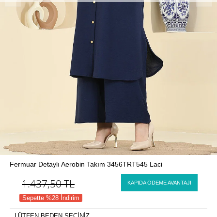
Fermuar Detaylı Aerobin Takım 3456TRT545 Laci
1.437,50
TL
KAPIDA ÖDEME AVANTAJI
Sepette %28 İndirim
LÜTFEN BEDEN SEÇİNİZ