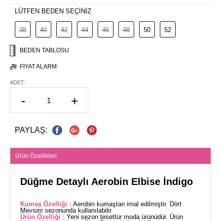
LÜTFEN BEDEN SEÇİNİZ
38
40
42
44
46
48
50
52
BEDEN TABLOSU
FIYAT ALARM
ADET:
-
+
PAYLAŞ:
Ürün Özellikleri
Düğme Detaylı Aerobin Elbise İndigo
Kumaş Özelliği :
Aerobin kumaştan imal edilmiştir. Dört
Mevsim sezonunda kullanılabilir.
Ürün Özelliği :
Yeni sezon tesettür moda ürünüdür. Ürün