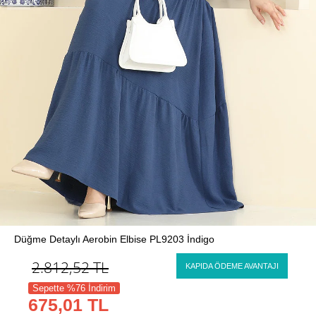
Düğme Detaylı Aerobin Elbise PL9203 İndigo
2.812,52
TL
KAPIDA ÖDEME AVANTAJI
Sepette %76 İndirim
675,01 TL