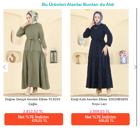
44
106
133
Bu Ürünleri Alanlar Bunları da Aldı
46
110
133
a>
48
114
133
50
120
133
52
122
133
Eteği Katlı Aerobin Elbise 3262HBS856
Eteği Katlı Aerobin Elbise 2733SL432
Koyu Laci
Mürdüm
2.500,03
TL
1.312,50
TL
Net %76 İndirim
Net %28 İndirim
600,01 TL
945,00 TL