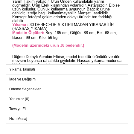
Yarım Hakim yakadır. Ürün Önden kullanılabilir yarım
düğmelidir. Ürün Etek kısmından volanlıdır. Astarsızdır. Elbise
uzun kolludur. Günlük kullanıma uygundur. Bağcık ürüne
dahildir, isteğe bağlı kullanılmayabilir. Manşeti lastiklidir.
Konsept fotoğraf çekimlerinden dolayı üründe ton farklılığı
olabilir.
Yıkama :
30 DERECEDE SIKTIRILMADAN YIKANABİLİR.
(HASSAS YIKAMA)
Modelin Ölçüleri:
Boy: 165 cm, Göğüs: 88 cm, Bel: 68 cm,
Basen: 99 cm, Kilo: 56 kg.
(Modelin üzerindeki ürün 38 bedendir.)
Düğme Detaylı Aerobin Elbise, model tesettür ürünüdür ve dört
mevsim boyunca rahatlıkla giyilebilir. Hassas yıkama modunda
30 derecede yıkanabilen bu elbise, aerobin kumaştan
üretilmiştir ve dayanıklılığı ile ön plandadır. Yarım hakim yaka
Yıkama Talimatı
tasarımına sahip olan elbise, ön taraftan yarım düğmeli ve
volanlı etek tasarımıyla dikkat çeker. Astarsız yapısı ve uzun
İade ve Değişim
kolları ile konfor sunar. Elastik manşetler ve çıkarılabilir bağcık
detayı ile fonksiyonel bir kullanım sağlar. Günlük kullanım için
idealdir.
Ödeme Seçenekleri
ELBİSE BEDEN ÖLÇÜLERİ
(CM)
Yorumlar (0)
Beden
Göğüs
Boy
Tavsiye Et
38
96
133
Hızlı Mesaj
40
98
133
42
102
133