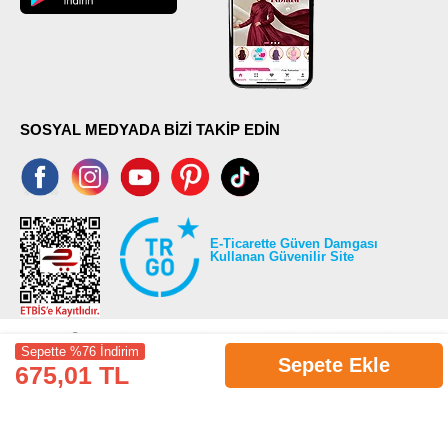
SOSYAL MEDYADA BİZİ TAKİP EDİN
E-Ticarette Güven Damgası
Kullanan Güvenilir Site
Sepette %76 İndirim
Sepete Ekle
675,01 TL
©2026 Tüm modaselvim.com hakları saklıdır.
T
-Soft
E-Ticaret
Sistemleriyle Hazırlanmıştır.