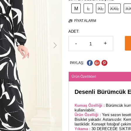
M
L
XL
XXL
X
FIYAT ALARM
ADET:
-
+
PAYLAŞ:
Ürün Özellikleri
Desenli Bürümcük E
Kumaş Özelliği :
Bürümcük kuma
kullanılabilir.
Ürün Özelliği :
Yeni sezon teset
Bisiklet yakadır. Astarsızdır. Kem
lastiklidir. Konsept fotoğraf çekim
Yıkama :
30 DERECEDE SIKTIR