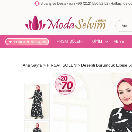
Sipariş ve Destek için +90 (212) 550 52 52 (Haftaiçi 09:
FIRSAT ŞÖLENİ
GİYİM
ABİYE
YENİ ÜRÜNLER '26
Ana Sayfa
>
FIRSAT ŞÖLENİ
>
Desenli Bürümcük Elbise 