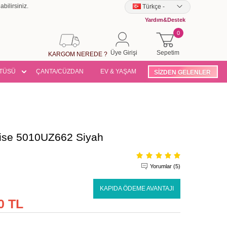
bilirsiniz.
Türkçe
-
Yardım&Destek
0
Üye Girişi
Sepetim
KARGOM NEREDE ?
TÜSÜ
ÇANTA/CÜZDAN
EV & YAŞAM
SİZDEN GELENLER
bise 5010UZ662 Siyah
Yorumlar (5)
KAPIDA ÖDEME AVANTAJI
0 TL