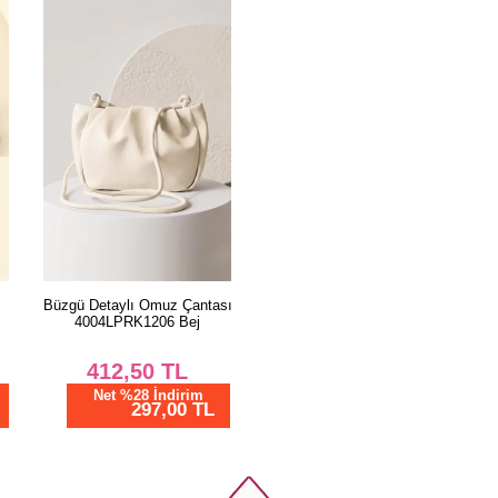
Büzgü Detaylı Omuz Çantası
4004LPRK1206 Bej
412,50
TL
Net %28 İndirim
297,00 TL