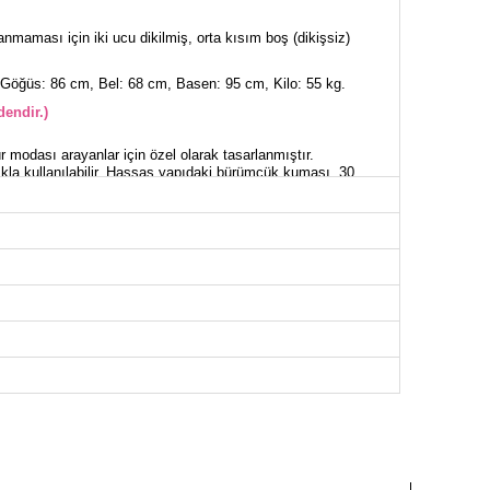
nmaması için iki ucu dikilmiş, orta kısım boş (dikişsiz)
Göğüs: 86 cm, Bel: 68 cm, Basen: 95 cm, Kilo: 55 kg.
endir.)
 modası arayanlar için özel olarak tasarlanmıştır.
ıkla kullanılabilir. Hassas yapıdaki bürümcük kumaşı, 30
ne çıkar. Bisiklet yaka ve astarsız tasarımı ile modern bir
nulan bu modelde, kemer rahat kullanım için özel olarak
 lastikli bu elbisenin şıklığını tamamlar.M Beden: 36-38 / L
Beden:44 / XXXL Beden: 46 bedene tekabül etmektedir.
İSE BEDEN ÖLÇÜLERİ (CM)
Göğüs
Boy
94
139
98
139
102
139
108
139
112
139