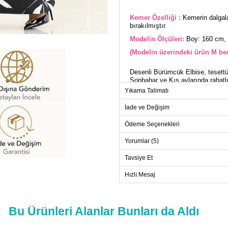
Kemer Özelliği :
Kemerin dalgala
bırakılmıştır.
Modelin Ölçüleri:
Boy: 160 cm, 
(Modelin üzerindeki ürün M bed
Desenli Bürümcük Elbise, tesettür
Sonbahar ve Kış aylarında rahatl
derecede yıkanabilir özelliğiyle ö
Yıkama Talimatı
görünüm sunar. M beden olarak su
tasarlanmıştır. Kemer, manşetleri
İade ve Değişim
Beden: 40 / XL Beden: 42 / XXL 
Ödeme Seçenekleri
ELB
Yorumlar (5)
Beden
Tavsiye Et
M
Hızlı Mesaj
L
XL
XXL
Bu Ürünleri Alanlar Bunları da Aldı
XXXL