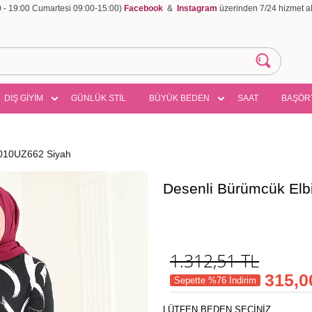
00 - 19:00 Cumartesi 09:00-15:00)
Facebook
&
Instagram
üzerinden 7/24 hizmet ala
DIŞ GİYİM
GÜNLÜK STİL
BÜYÜK BEDEN
SAAT
BAŞÖR
5010UZ662 Siyah
Desenli Bürümcük El
1.312,51
TL
315,0
Sepette %76 İndirim
LÜTFEN BEDEN SEÇİNİZ