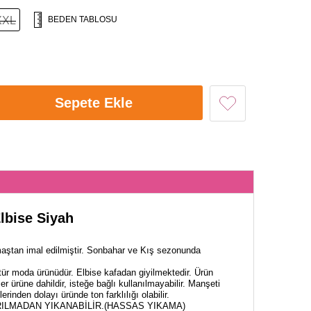
XXL
BEDEN TABLOSU
Sepete Ekle
lbise Siyah
ştan imal edilmiştir. Sonbahar ve Kış sezonunda
tür moda ürünüdür. Elbise kafadan giyilmektedir. Ürün
er ürüne dahildir, isteğe bağlı kullanılmayabilir. Manşeti
lerinden dolayı üründe ton farklılığı olabilir.
ILMADAN YIKANABİLİR.(HASSAS YIKAMA)