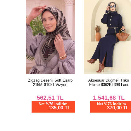
Zigzag Desenli Soft Eşarp
Aksesuar Düğmeli Triko
215MDI1081 Vizyon
Elbise 8362KL398 Laci
562,51
TL
1.541,68
TL
Net %76 İndirim
Net %76 İndirim
135,00 TL
370,00 TL