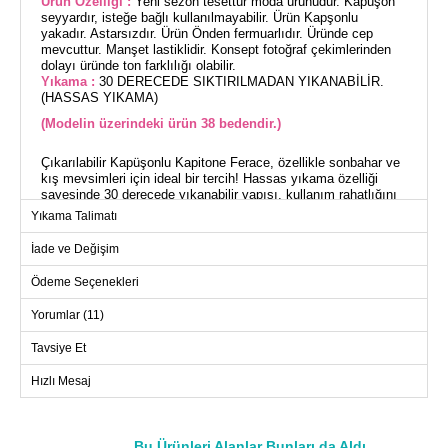
Ürün Özelliği :
Yeni sezon tesettür moda ürünüdür. Kapüşon
seyyardır, isteğe bağlı kullanılmayabilir. Ürün Kapşonlu
yakadır. Astarsızdır. Ürün Önden fermuarlıdır. Üründe cep
mevcuttur. Manşet lastiklidir. Konsept fotoğraf çekimlerinden
dolayı üründe ton farklılığı olabilir.
Yıkama :
30 DERECEDE SIKTIRILMADAN YIKANABİLİR.
(HASSAS YIKAMA)
(Modelin üzerindeki ürün 38 bedendir.)
Çıkarılabilir Kapüşonlu Kapitone Ferace, özellikle sonbahar ve
kış mevsimleri için ideal bir tercih! Hassas yıkama özelliği
sayesinde 30 derecede yıkanabilir yapısı, kullanım rahatlığını
artırıyor. Kapitone kumaş içermesi, bu feracenin hem şık hem
Yıkama Talimatı
de sıcak tutmasını sağlar. Çıkarılabilir kapüşon özelliği ile
farklı hava koşullarına kolayca uyum sağlar. Önden fermuarlı
İade ve Değişim
olması ve manşetlerindeki lastik detayı ile pratik bir kullanım
sunar. Modelin üzerindeki 38 beden olup, yan kısımlarda
Ödeme Seçenekleri
bulunan cepler ek fonksiyonellik kazandırır.
Yorumlar (11)
FERACE BEDEN ÖLÇÜLERİ
(CM)
Tavsiye Et
Beden
Göğüs
Boy
Hızlı Mesaj
38
100
133
40
104
133
Bu Ürünleri Alanlar Bunları da Aldı
42
108
133