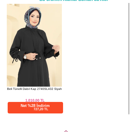
a>
44
114
133
46
118
133
48
122
133
50
126
133
52
130
133
Beli Tünelli Dabıl Kap 2740SL432 Siyah
1.010,00
TL
Net %28 İndirim
727,20 TL