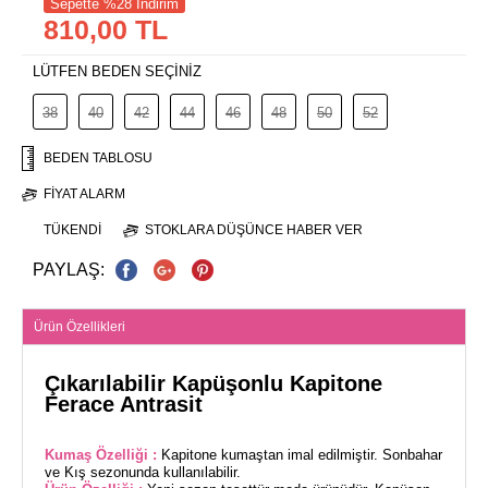
Sepette %28 İndirim
810,00 TL
LÜTFEN BEDEN SEÇİNİZ
38
40
42
44
46
48
50
52
BEDEN TABLOSU
FIYAT ALARM
TÜKENDI
STOKLARA DÜŞÜNCE HABER VER
PAYLAŞ:
Ürün Özellikleri
Çıkarılabilir Kapüşonlu Kapitone
Ferace Antrasit
Kumaş Özelliği :
Kapitone kumaştan imal edilmiştir. Sonbahar
ve Kış sezonunda kullanılabilir.