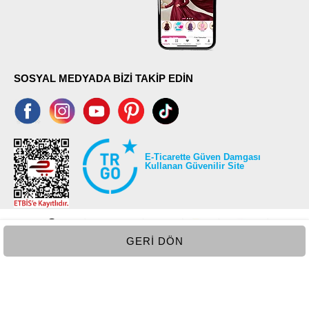
SOSYAL MEDYADA BİZİ TAKİP EDİN
E-Ticarette Güven Damgası
Kullanan Güvenilir Site
GERI DÖN
©2026 Tüm modaselvim.com hakları saklıdır.
T
-Soft
E-Ticaret
Sistemleriyle Hazırlanmıştır.