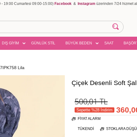
00 - 19:00 Cumartesi 09:00-15:00)
Facebook
&
Instagram
üzerinden 7/24 hizmet ala
DIŞ GİYİM
GÜNLÜK STİL
BÜYÜK BEDEN
SAAT
BAŞÖR
57IPK758 Lila
Çiçek Desenli Soft Şa
500,01
TL
360,0
Sepette %28 İndirim
FIYAT ALARM
TÜKENDI
STOKLARA DÜŞÜ