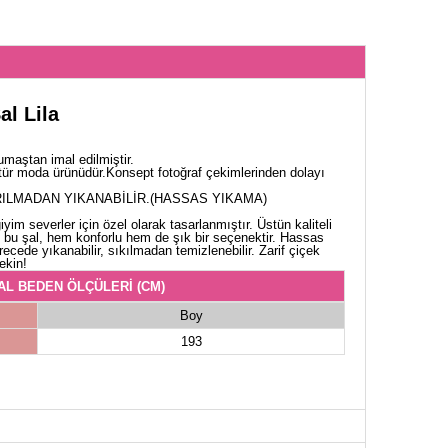
al Lila
aştan imal edilmiştir.
tür moda ürünüdür.Konsept fotoğraf çekimlerinden dolayı
ILMADAN YIKANABİLİR.(HASSAS YIKAMA)
iyim severler için özel olarak tasarlanmıştır. Üstün kaliteli
bu şal, hem konforlu hem de şık bir seçenektir. Hassas
ecede yıkanabilir, sıkılmadan temizlenebilir. Zarif çiçek
ekin!
AL BEDEN ÖLÇÜLERİ (CM)
Boy
193