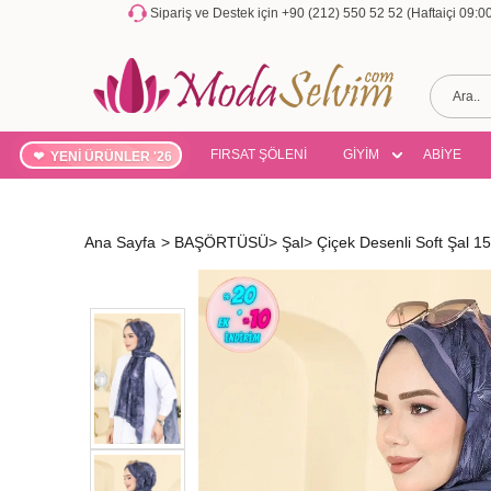
Sipariş ve Destek için +90 (212) 550 52 52 (Haftaiçi 09:
FIRSAT ŞÖLENİ
GİYİM
ABİYE
YENİ ÜRÜNLER '26
Ana Sayfa
>
BAŞÖRTÜSÜ
>
Şal
>
Çiçek Desenli Soft Şal 1