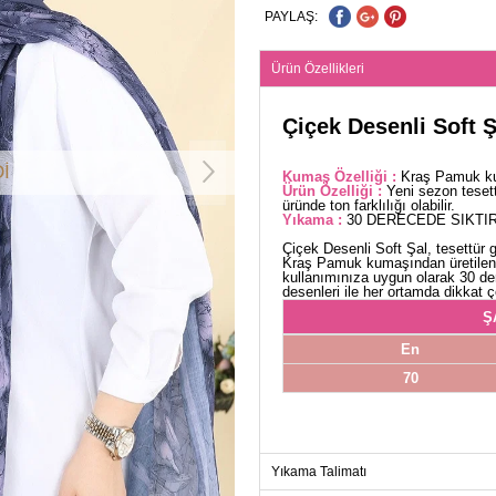
PAYLAŞ:
Ürün Özellikleri
Çiçek Desenli Soft Ş
İ
Kumaş Özelliği :
Kraş Pamuk kum
Ürün Özelliği :
Yeni sezon teset
üründe ton farklılığı olabilir.
Yıkama :
30 DERECEDE SIKTIR
Çiçek Desenli Soft Şal, tesettür g
Kraş Pamuk kumaşından üretilen 
kullanımınıza uygun olarak 30 der
desenleri ile her ortamda dikkat ç
Ş
En
70
Yıkama Talimatı