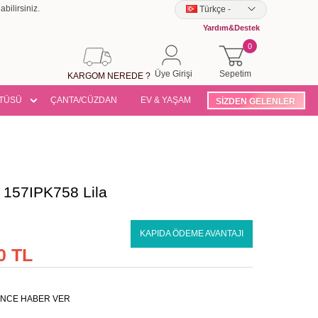
bilirsiniz.
Türkçe
-
Yardım&Destek
0
Üye Girişi
Sepetim
KARGOM NEREDE ?
TÜSÜ
ÇANTA/CÜZDAN
EV & YAŞAM
SİZDEN GELENLER
l 157IPK758 Lila
KAPIDA ÖDEME AVANTAJI
0 TL
NCE HABER VER