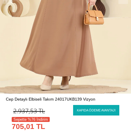
Cep Detaylı Elbiseli Takım 24017UKB139 Vizyon
2.937,53
TL
KAPIDA ÖDEME AVANTAJI
Sepette %76 İndirim
705,01 TL