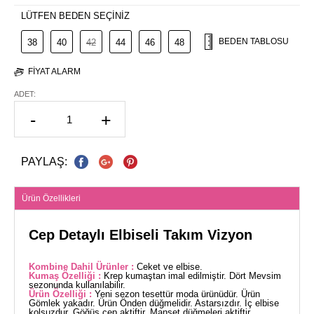
LÜTFEN BEDEN SEÇİNİZ
BEDEN TABLOSU
38
40
42
44
46
48
FIYAT ALARM
ADET:
-
+
PAYLAŞ:
Ürün Özellikleri
Cep Detaylı Elbiseli Takım Vizyon
Kombine Dahil Ürünler :
Ceket ve elbise.
Kumaş Özelliği :
Krep kumaştan imal edilmiştir. Dört Mevsim
sezonunda kullanılabilir.
Ürün Özelliği :
Yeni sezon tesettür moda ürünüdür. Ürün
Gömlek yakadır. Ürün Önden düğmelidir. Astarsızdır. İç elbise
kolsuzdur. Göğüs cep aktiftir. Manşet düğmeleri aktiftir.