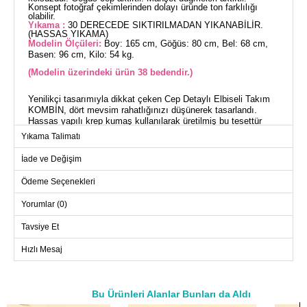
Konsept fotoğraf çekimlerinden dolayı üründe ton farklılığı
olabilir.
Yıkama :
30 DERECEDE SIKTIRILMADAN YIKANABİLİR.
(HASSAS YIKAMA)
Modelin Ölçüleri:
Boy: 165 cm, Göğüs: 80 cm, Bel: 68 cm,
Basen: 96 cm, Kilo: 54 kg.
(Modelin üzerindeki ürün 38 bedendir.)
Yenilikçi tasarımıyla dikkat çeken Cep Detaylı Elbiseli Takım
KOMBİN, dört mevsim rahatlığınızı düşünerek tasarlandı.
Hassas yapılı krep kumaş kullanılarak üretilmiş bu tesettür
ürünü, 30 derecede yıkanabilme özelliğiyle de pratiklik sunar.
Yıkama Talimatı
Gömlek yaka ve ön düğmeli tasarımıyla şıklığına şıklık katar,
iç kısmı kolsuz olan bu elbise ile astarsız ceketi bir arada
İade ve Değişim
sunarak modern ve şık bir görünüm sağlar. Göğüs cep detayı
ve manşet düğmeleri ise fonksiyonellik katıyor.
Ödeme Seçenekleri
CEKET BEDEN ÖLÇÜLERİ
Yorumlar (0)
(CM)
Tavsiye Et
Beden
Göğüs
Boy
38
96
49
Hızlı Mesaj
40
102
49
42
106
49
Bu Ürünleri Alanlar Bunları da Aldı
44
110
49
a>