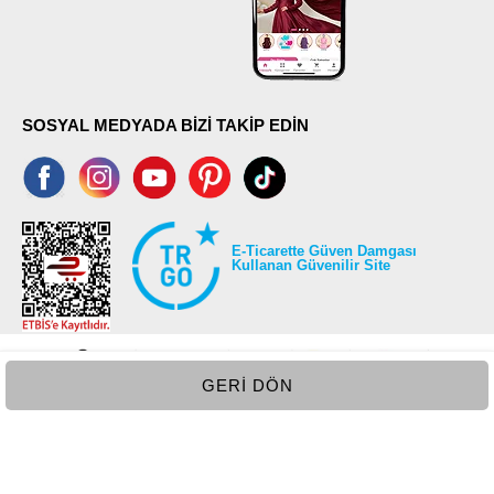
SOSYAL MEDYADA BİZİ TAKİP EDİN
E-Ticarette Güven Damgası
Kullanan Güvenilir Site
GERI DÖN
©2026 Tüm modaselvim.com hakları saklıdır.
T
-Soft
E-Ticaret
Sistemleriyle Hazırlanmıştır.