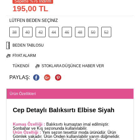
Sepette %76 İndirim
195,00 TL
LÜTFEN BEDEN SEÇİNİZ
38
40
42
44
46
48
50
52
BEDEN TABLOSU
FIYAT ALARM
TÜKENDI
STOKLARA DÜŞÜNCE HABER VER
PAYLAŞ:
Ürün Özellikleri
Cep Detaylı Balıksırtı Elbise Siyah
Kumaş Özelliği :
Balıksırtı kumaştan imal edilmiştir.
Sonbahar ve Kış sezonunda kullanılabilir.
Ürün Özelliği :
Yeni sezon tesettür moda ürünüdür. Ürün
Gömlek yakadır. Ürün Önden kullanılabilir yarım düğmelidir.