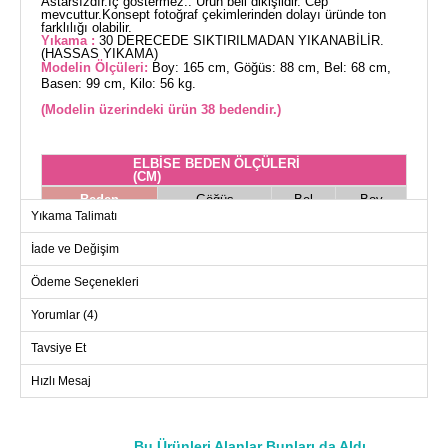
Astarsızdır.İç göstermez.. Ürün beli dikişlidir. Cep
mevcuttur.Konsept fotoğraf çekimlerinden dolayı üründe ton
farklılığı olabilir.
Yıkama :
30 DERECEDE SIKTIRILMADAN YIKANABİLİR.
(HASSAS YIKAMA)
Modelin Ölçüleri:
Boy: 165 cm, Göğüs: 88 cm, Bel: 68 cm,
Basen: 99 cm, Kilo: 56 kg.
(Modelin üzerindeki ürün 38 bedendir.)
ELBİSE BEDEN ÖLÇÜLERİ
(CM)
Beden
Göğüs
Bel
Boy
Yıkama Talimatı
38
98
84
135
İade ve Değişim
40
100
88
135
42
104
90
135
Ödeme Seçenekleri
44
108
94
135
Yorumlar (4)
46
112
100
135
Tavsiye Et
48
116
106
135
Hızlı Mesaj
50
120
110
135
52
122
114
135
Bu Ürünleri Alanlar Bunları da Aldı