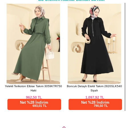
a>
Yelekli Terikoton Elbise Takım 3059KTR750
Boncuk Detaylı Etekli Takım 2820SLK540
Haki
Siyah
962,50
TL
1.097,92
TL
Net %28 İndirim
Net %28 İndirim
693,01 TL
790,50 TL