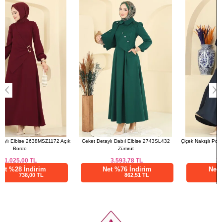
ık
Ceket Detaylı Dabıl Elbise 2743SL432
Çiçek Nakışlı Poplin Elbise 327ASN888 Laci
Zümrüt
3.593,78
TL
3.033,36
TL
Net %76 İndirim
Net %76 İndirim
862,51 TL
728,01 TL