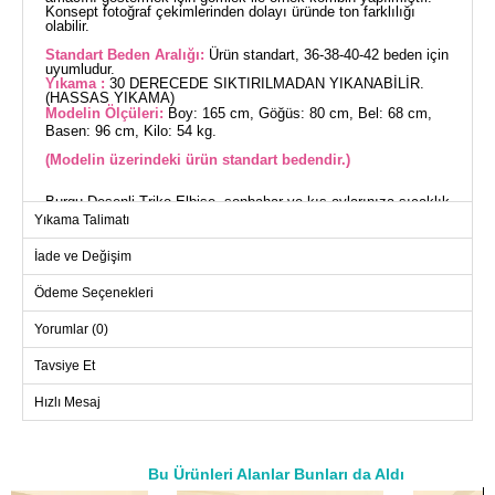
Konsept fotoğraf çekimlerinden dolayı üründe ton farklılığı
olabilir.
Standart Beden Aralığı:
Ürün standart, 36-38-40-42 beden için
uyumludur.
Yıkama :
30 DERECEDE SIKTIRILMADAN YIKANABİLİR.
(HASSAS YIKAMA)
Modelin Ölçüleri:
Boy: 165 cm, Göğüs: 80 cm, Bel: 68 cm,
Basen: 96 cm, Kilo: 54 kg.
(Modelin üzerindeki ürün standart bedendir.)
Burgu Desenli Triko Elbise, sonbahar ve kış aylarınıza sıcaklık
ve şıklık katacak tesettür bir modeldir. Bu elbise, hassas
Yıkama Talimatı
yıkama ile 30 derecede yıkanabilir özelliğe sahiptir. Bisiklet
yaka ve astarsız tasarımıyla rahatlığınızı ön planda tutar.
İade ve Değişim
Standart bedenlerde üretilen bu triko elbise, herhangi bir
gardıroba kolayca uyum sağlar.
ELBİSE BEDEN ÖLÇÜLERİ
Ödeme Seçenekleri
(CM)
Yorumlar (0)
Beden
Göğüs
Boy
Standart
102
118 122
Tavsiye Et
Hızlı Mesaj
Bu Ürünleri Alanlar Bunları da Aldı
a>