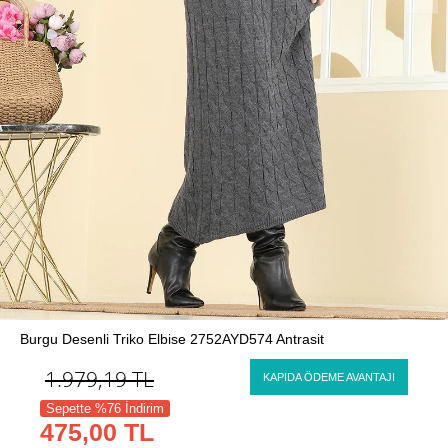
Burgu Desenli Triko Elbise 2752AYD574 Antrasit
1.979,19
TL
KAPIDA ÖDEME AVANTAJI
Sepette %76 İndirim
475,00 TL