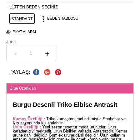
LÜTFEN BEDEN SEÇİNİZ
BEDEN TABLOSU
STANDART
FIYAT ALARM
ADET:
-
+
PAYLAŞ:
Ürün Özellikleri
Burgu Desenli Triko Elbise Antrasit
Kumaş Özelliği :
Triko kumaştan imal edilmiştir. Sonbahar ve
Kış sezonunda kullanılabilir.
Ürün Özelliği :
Yeni sezon tesettür moda ürünüdür. Ürün
kafadan giyilmektedir. Ürün Bisiklet yakadır. Astarsızdır. Kemer
ürüne dahil değildir. Gömlek ürüne dahil değildir. Ürün kullanım
amacını göstermek için gömlek ile örnek kombin yapılmıştır.