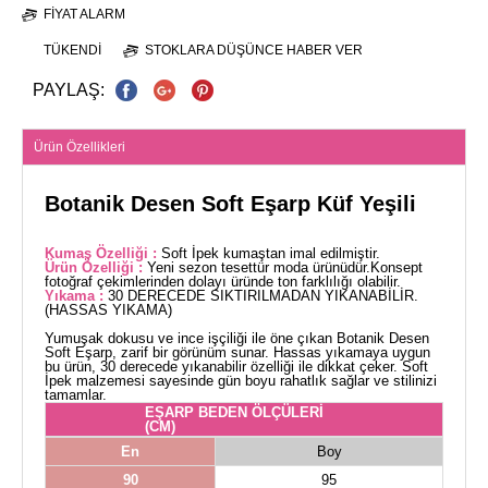
FIYAT ALARM
TÜKENDI
STOKLARA DÜŞÜNCE HABER VER
PAYLAŞ:
Ürün Özellikleri
Botanik Desen Soft Eşarp Küf Yeşili
Kumaş Özelliği :
Soft İpek kumaştan imal edilmiştir.
Ürün Özelliği :
Yeni sezon tesettür moda ürünüdür.Konsept
fotoğraf çekimlerinden dolayı üründe ton farklılığı olabilir.
Yıkama :
30 DERECEDE SIKTIRILMADAN YIKANABİLİR.
(HASSAS YIKAMA)
Yumuşak dokusu ve ince işçiliği ile öne çıkan Botanik Desen
Soft Eşarp, zarif bir görünüm sunar. Hassas yıkamaya uygun
bu ürün, 30 derecede yıkanabilir özelliği ile dikkat çeker. Soft
İpek malzemesi sayesinde gün boyu rahatlık sağlar ve stilinizi
tamamlar.
EŞARP BEDEN ÖLÇÜLERİ
(CM)
En
Boy
90
95