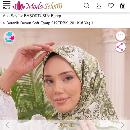
0
Menü
Ana Sayfa
>
BAŞÖRTÜSÜ
>
Eşarp
>
Botanik Desen Soft Eşarp 519ERBK1201 Küf Yeşili
TÜKENDİ