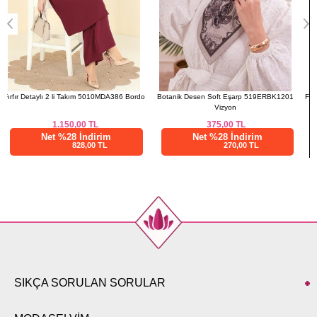
o
Botanik Desen Soft Eşarp 519ERBK1201
Fırfır Detaylı 2 li Takım 5010MDA386 Kahve
Vizyon
375,00
TL
1.150,00
TL
Net %28 İndirim
Net %28 İndirim
270,00 TL
828,00 TL
SIKÇA SORULAN SORULAR