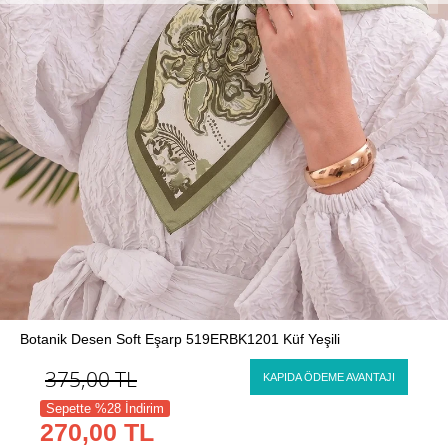
Botanik Desen Soft Eşarp 519ERBK1201 Küf Yeşili
375,00
TL
KAPIDA ÖDEME AVANTAJI
Sepette %28 İndirim
270,00 TL