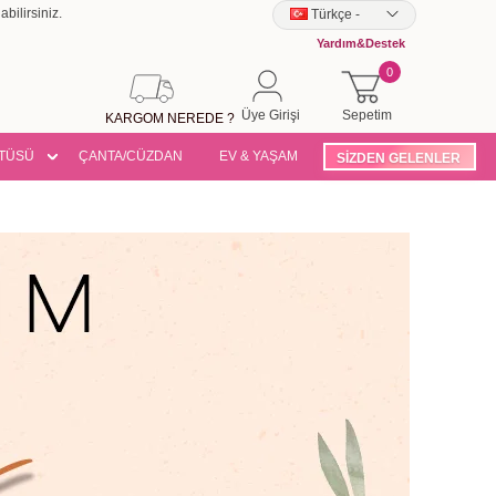
bilirsiniz.
Türkçe
-
Yardım&Destek
0
Üye Girişi
Sepetim
KARGOM NEREDE ?
TÜSÜ
ÇANTA/CÜZDAN
EV & YAŞAM
SİZDEN GELENLER