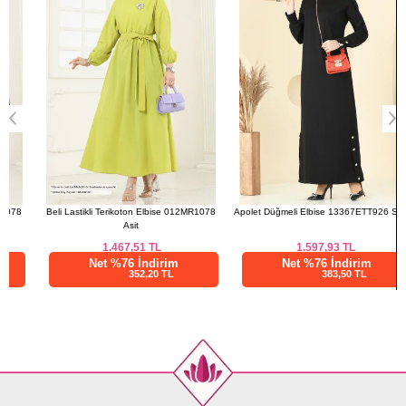
Beli Lastikli Terikoton Elbise 012MR1078
Apolet Düğmeli Elbise 13367ETT926 Siyah
Asit
1.467,51
TL
1.597,93
TL
Net %76 İndirim
Net %76 İndirim
352,20 TL
383,50 TL