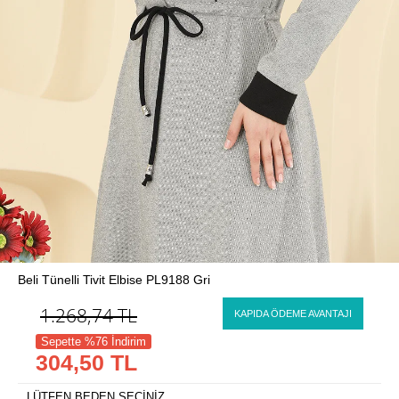
Beli Tünelli Tivit Elbise PL9188 Gri
1.268,74
TL
KAPIDA ÖDEME AVANTAJI
Sepette %76 İndirim
304,50 TL
LÜTFEN BEDEN SEÇİNİZ