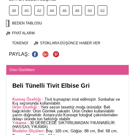
38
40
42
44
46
48
50
52
BEDEN TABLOSU
FIYAT ALARM
TÜKENDI
STOKLARA DÜŞÜNCE HABER VER
PAYLAŞ:
Ürün Özellikleri
Beli Tünelli Tivit Elbise Gri
Kumaş Özelliği :
Tivit kumaştan imal edilmiştir. Sonbahar ve
Kış sezonunda kullanılabilir.
Ürün Özelliği :
Yeni sezon tesettür moda ürünüdür. Beli
bağcıklıdır. Ürün Gömlek yakadır. Ürün Önden kullanılabilir
yarım düğmelidir. Astarsızdır.Konsept fotoğraf çekimlerinden
dolayı üründe ton farklılığı olabilir.
Yıkama :
30 DERECEDE SIKTIRILMADAN YIKANABİLİR.
(HASSAS YIKAMA)
Modelin Ölçüleri:
Boy: 165 cm, Göğüs: 88 cm, Bel: 68 cm,