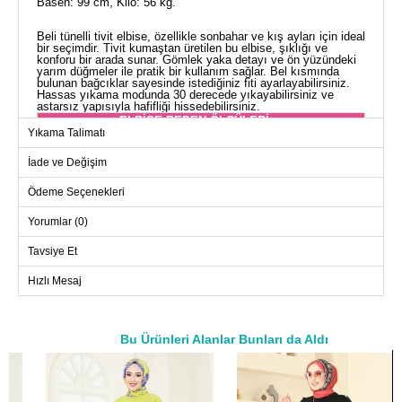
Basen: 99 cm, Kilo: 56 kg.
Beli tünelli tivit elbise, özellikle sonbahar ve kış ayları için ideal
bir seçimdir. Tivit kumaştan üretilen bu elbise, şıklığı ve
konforu bir arada sunar. Gömlek yaka detayı ve ön yüzündeki
yarım düğmeler ile pratik bir kullanım sağlar. Bel kısmında
bulunan bağcıklar sayesinde istediğiniz fiti ayarlayabilirsiniz.
Hassas yıkama modunda 30 derecede yıkayabilirsiniz ve
astarsız yapısıyla hafifliği hissedebilirsiniz.
ELBİSE BEDEN ÖLÇÜLERİ
(CM)
Yıkama Talimatı
Beden
Göğüs
Bel
Boy
İade ve Değişim
38
94
84
134
Ödeme Seçenekleri
40
98
88
134
Yorumlar (0)
42
102
92
134
44
106
96
134
Tavsiye Et
46
110
100
134
Hızlı Mesaj
48
114
104
134
50
118
108
134
Bu Ürünleri Alanlar Bunları da Aldı
52
120
112
134
a>