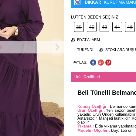
DİKKAT:
KURUTMA MAKİ
LÜTFEN BEDEN SEÇİNİZ
38
40
42
44
46
FIYAT ALARM
İ
TÜKENDI
STOKLARA DÜŞÜ
PAYLAŞ:
Ürün Özellikleri
Beli Tünelli Belma
Kumaş Özelliği :
Belmando kumaş
Ürün Özelliği :
Yeni sezon teset
yakadır. Ürün Önden kullanılabili
Astarsızdır. Manşeti lastiklidir. 
olabilir.
Yıkama :
Elde yıkama yapılmalıd
Modelin Ölçüleri:
Boy: 165 cm, 