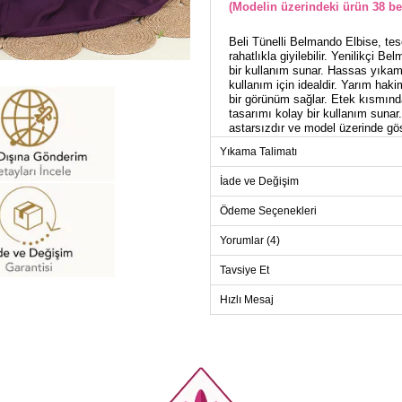
(Modelin üzerindeki ürün 38 be
Beli Tünelli Belmando Elbise, tes
rahatlıkla giyilebilir. Yenilikçi
bir kullanım sunar. Hassas yıka
kullanım için idealdir. Yarım ha
bir görünüm sağlar. Etek kısmında
tasarımı kolay bir kullanım suna
astarsızdır ve model üzerinde gös
Yıkama Talimatı
ELB
İade ve Değişim
Beden
Ödeme Seçenekleri
38
Yorumlar (4)
40
42
Tavsiye Et
44
Hızlı Mesaj
46
48
50
52