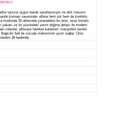
dendir.)
ettür tarzına uygun olarak tasarlanmıştır ve dört mevsim
 Belmando kumaşı sayesinde, elbise hem şık hem de konforlu
ma modunda 30 derecede yıkanabilen bu ürün, uzun ömürlü
kim yakası ve ön yüzündeki yarım düğme detayı ile modern
ki volanlar, elbiseye hareket katarken, manşetleri lastikli
r. Bağcıklı beli ile vücuda mükemmel uyum sağlar. Ürün
terilen 38 bedendir.
İSE BEDEN ÖLÇÜLERİ (CM)
Göğüs
Boy
98
138
100
138
106
138
110
138
114
138
116
138
124
138
126
138