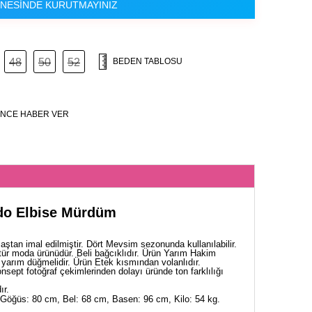
NESİNDE KURUTMAYINIZ
48
50
52
BEDEN TABLOSU
NCE HABER VER
ndo Elbise Mürdüm
tan imal edilmiştir. Dört Mevsim sezonunda kullanılabilir.
tür moda ürünüdür. Beli bağcıklıdır. Ürün Yarım Hakim
r yarım düğmelidir. Ürün Etek kısmından volanlıdır.
Konsept fotoğraf çekimlerinden dolayı üründe ton farklılığı
ır.
Göğüs: 80 cm, Bel: 68 cm, Basen: 96 cm, Kilo: 54 kg.