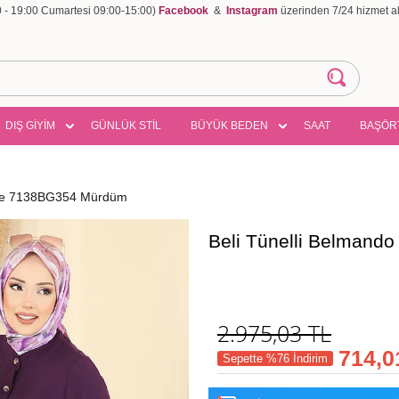
00 - 19:00 Cumartesi 09:00-15:00)
Facebook
&
Instagram
üzerinden 7/24 hizmet ala
DIŞ GİYİM
GÜNLÜK STİL
BÜYÜK BEDEN
SAAT
BAŞÖR
bise 7138BG354 Mürdüm
Beli Tünelli Belmand
2.975,03
TL
714,0
Sepette %76 İndirim