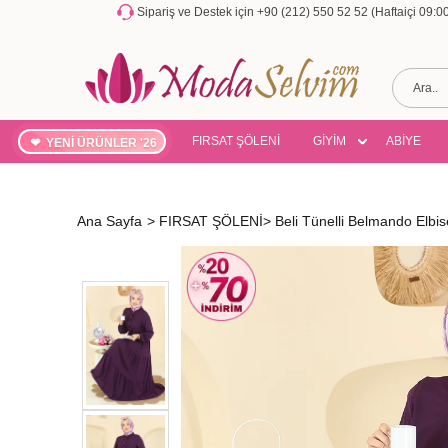
Sipariş ve Destek için +90 (212) 550 52 52 (Haftaiçi 09:
FIRSAT ŞÖLENİ
GİYİM
ABİYE
YENİ ÜRÜNLER '26
Ana Sayfa
>
FIRSAT ŞÖLENİ
>
Beli Tünelli Belmando El