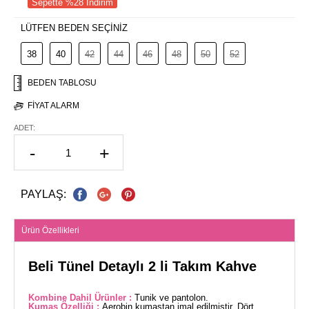
Sepette %28 İndirim
LÜTFEN BEDEN SEÇİNİZ
38
40
42
44
46
48
50
52
BEDEN TABLOSU
FIYAT ALARM
ADET:
-
+
PAYLAŞ:
Ürün Özellikleri
Beli Tünel Detaylı 2 li Takım Kahve
Kombine Dahil Ürünler :
Tunik ve pantolon.
Kumaş Özelliği :
Aerobin kumaştan imal edilmiştir. Dört