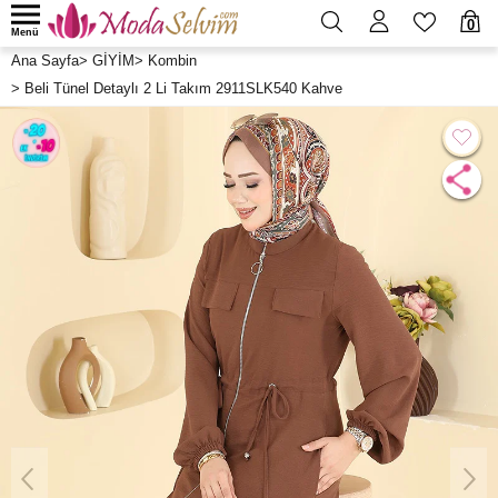
0
Menü
Ana Sayfa
>
GİYİM
>
Kombin
>
Beli Tünel Detaylı 2 Li Takım 2911SLK540 Kahve