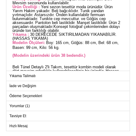
Mevsim sezonunda kullanılabilir.
Ürün Özelliği :
Yeni sezon tesettür moda ürünüdür. Ürün
Yarım Hakim yakadır. Beli bağcıklıdır. Tunik yandan
yırtmaçlıdır. Astarsızdır. Önden kullanılabilir fermuarı
bulunmaktadır. Tunikte cep mevcuttur. ve Göğüs cep
aksesuardır. Pantolon beli lastiklidir. Manşet lastiklidir. Ürün 2
parçadan oluşmaktadır.Konsept fotoğraf çekimlerinden dolayı
üründe ton farklılığı olabilir.
Yıkama :
30 DERECEDE SIKTIRILMADAN YIKANABİLİR.
(HASSAS YIKAMA)
Modelin Ölçüleri:
Boy: 165 cm, Göğüs: 88 cm, Bel: 68 cm,
Basen: 99 cm, Kilo: 56 kg.
(Modelin üzerindeki ürün 38 bedendir.)
Beli Tünel Detaylı 2'li Takım, tesettür kombin modeli olarak
dört mevsim rahatlıkla kullanabileceğiniz bir üründür. Hassas
yapısı sayesinde 30 derecede yıkanabilen bu takım, aerobin
Yıkama Talimatı
kumaş özelliği ile konfor sunar. Yarım hakim yaka ve beli
bağcıklı tasarımı ile şıklığına şıklık katar. Yan yırtmaçlı tunik
İade ve Değişim
ve kullanışlı ön fermuar detayı ile pratik bir kullanım sağlar.
Elastik bel pantolon ve cepli tasarımı ise rahatlığı artırır. Hem
tunikte hem de pantolonda manşet lastik detayı bulunmaktadır
Ödeme Seçenekleri
ve ürün iki parçadan oluşur. Beden seçenekleri ile her vücut
tipine uygun.
Yorumlar (1)
TUNİK BEDEN ÖLÇÜLERİ
(CM)
Tavsiye Et
Beden
Göğüs
Bel
Boy
Hızlı Mesaj
38
96
86
120
40
100
90
120