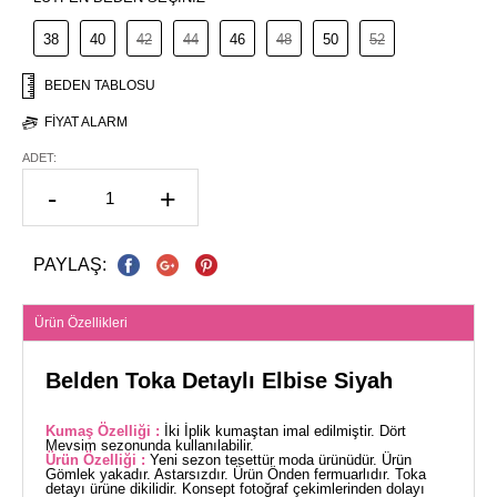
38
40
42
44
46
48
50
52
BEDEN TABLOSU
FIYAT ALARM
ADET:
-
+
PAYLAŞ:
Ürün Özellikleri
Belden Toka Detaylı Elbise Siyah
Kumaş Özelliği :
İki İplik kumaştan imal edilmiştir. Dört
Mevsim sezonunda kullanılabilir.
Ürün Özelliği :
Yeni sezon tesettür moda ürünüdür. Ürün
Gömlek yakadır. Astarsızdır. Ürün Önden fermuarlıdır. Toka
detayı ürüne dikilidir. Konsept fotoğraf çekimlerinden dolayı