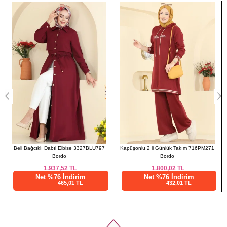
a>
48
116
104
135
50
120
108
135
52
122
112
135
1
Beli Bağcıklı Dabıl Elbise 3327BLU797
Kapüşonlu 2 li Günlük Takım 716PM271
Bordo
Bordo
1.937,52
TL
1.800,02
TL
Net %76 İndirim
Net %76 İndirim
465,01 TL
432,01 TL