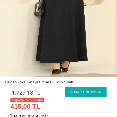
Belden Toka Detaylı Elbise PL9216 Siyah
1.729,18
TL
KAPIDA ÖDEME AVANTAJI
Sepette %76 İndirim
415,00 TL
LÜTFEN BEDEN SEÇİNİZ