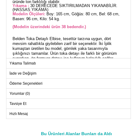
üründe ton farklılığı olabilir.
Yıkama :
30 DERECEDE SIKTIRILMADAN YIKANABİLİR.
(HASSAS YIKAMA)
Modelin Ölçüleri:
Boy: 165 cm, Göğüs: 80 cm, Bel: 68 cm,
Basen: 96 cm, Kilo: 54 kg.
(Modelin üzerindeki ürün 38 bedendir.)
Belden Toka Detaylı Elbise, tesettür tarzına uygun, dört
mevsim rahatlıkla giyilebilen zarif bir seçenektir. İki İplik
kumaştan üretilen bu model, gömlek yaka tasarımıyla
şıklığınızı tamamlar. Ürün toka detayı ile farklı bir görünüm
sunarken, ön fermuar detayı ise kullanım kolaylığı sağlar.
Hassas yıkama tercihi ile 30 derecede yıkanabilir ve astarsız
Yıkama Talimatı
yapısıyla hafifliğini korur. Model üzerindeki 38 beden örnektir.
İade ve Değişim
ELBİSE BEDEN ÖLÇÜLERİ
Ödeme Seçenekleri
(CM)
Beden
Göğüs
Bel
Boy
Yorumlar (0)
38
96
84
135
Tavsiye Et
40
100
88
135
Hızlı Mesaj
42
104
92
135
44
108
96
135
46
112
100
135
Bu Ürünleri Alanlar Bunları da Aldı