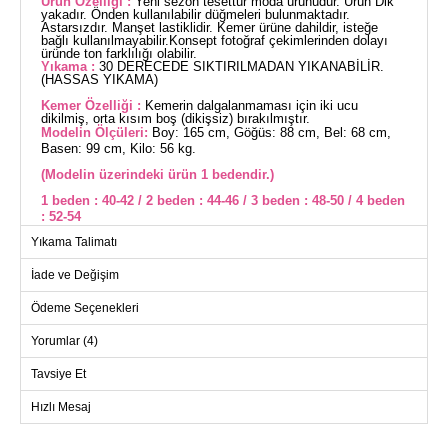
Ürün Özelliği :
Yeni sezon tesettür moda ürünüdür. Ürün Dik
yakadır. Önden kullanılabilir düğmeleri bulunmaktadır.
Astarsızdır. Manşet lastiklidir. Kemer ürüne dahildir, isteğe
bağlı kullanılmayabilir.Konsept fotoğraf çekimlerinden dolayı
üründe ton farklılığı olabilir.
Yıkama :
30 DERECEDE SIKTIRILMADAN YIKANABİLİR.
(HASSAS YIKAMA)
Kemer Özelliği :
Kemerin dalgalanmaması için iki ucu
dikilmiş, orta kısım boş (dikişsiz) bırakılmıştır.
Modelin Ölçüleri:
Boy: 165 cm, Göğüs: 88 cm, Bel: 68 cm,
Basen: 99 cm, Kilo: 56 kg.
(Modelin üzerindeki ürün 1 bedendir.)
1 beden : 40-42 / 2 beden : 44-46 / 3 beden : 48-50 / 4 beden
: 52-54
Yıkama Talimatı
Zarafet ve konforu bir arada sunan Kemer Detaylı Modal
Elbise, dört mevsim rahatlıkla kullanılabilir. Hassas yapısıyla
İade ve Değişim
30 derecede yıkanabilen bu elbise, modal kumaştan üretilmiştir
ve dik yaka tasarımına sahiptir. Ön kısmındaki düğmeler ile
kolayca kullanılabilir. Astarsız olan bu model, manşet lastikli
Ödeme Seçenekleri
kol yapıları ve özel dikilmiş kemer detayı ile dikkat çeker.
Kemer, elbiseyle uyum sağlar ancak isteğe bağlı olarak
Yorumlar (4)
çıkarılabilir. Şıklık ve rahatlık arayanlar için ideal bir seçimdir.
ELBİSE BEDEN ÖLÇÜLERİ
Tavsiye Et
(CM)
Beden
Göğüs
Boy
Hızlı Mesaj
1
100
142