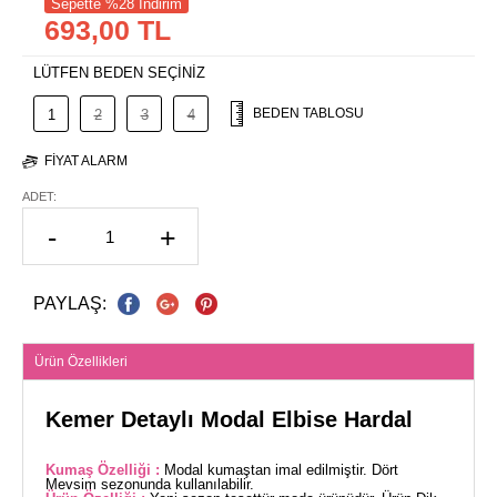
Sepette %28 İndirim
693,00 TL
LÜTFEN BEDEN SEÇİNİZ
BEDEN TABLOSU
1
2
3
4
FIYAT ALARM
ADET:
-
+
PAYLAŞ:
Ürün Özellikleri
Kemer Detaylı Modal Elbise Hardal
Kumaş Özelliği :
Modal kumaştan imal edilmiştir. Dört
Mevsim sezonunda kullanılabilir.