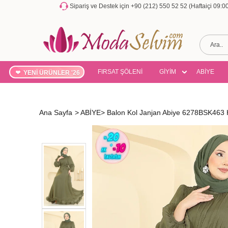
Sipariş ve Destek için +90 (212) 550 52 52 (Haftaiçi 09:
FIRSAT ŞÖLENİ
GİYİM
ABİYE
YENİ ÜRÜNLER '26
Ana Sayfa
>
ABİYE
>
Balon Kol Janjan Abiye 6278BSK463 