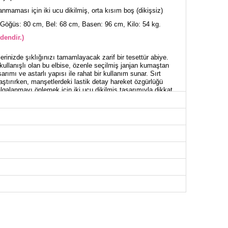
nmaması için iki ucu dikilmiş, orta kısım boş (dikişsiz)
Göğüs: 80 cm, Bel: 68 cm, Basen: 96 cm, Kilo: 54 kg.
dendir.)
erinizde şıklığınızı tamamlayacak zarif bir tesettür abiye.
 kullanışlı olan bu elbise, özenle seçilmiş janjan kumaştan
arımı ve astarlı yapısı ile rahat bir kullanım sunar. Sırt
aştırırken, manşetlerdeki lastik detay hareket özgürlüğü
lgalanmayı önlemek için iki ucu dikilmiş tasarımıyla dikkat
labilir. Kuru temizleme ile bakımı önerilir.
İYE BEDEN ÖLÇÜLERİ (CM)
Göğüs
Bel
Boy
92
66
141
94
70
141
96
74
141
100
78
141