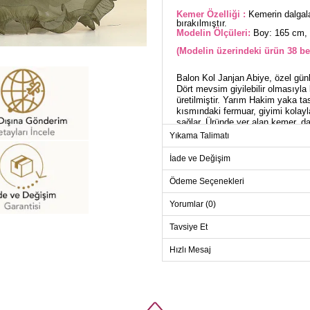
Kemer Özelliği :
Kemerin dalgala
bırakılmıştır.
Modelin Ölçüleri:
Boy: 165 cm, 
(Modelin üzerindeki ürün 38 be
Balon Kol Janjan Abiye, özel günl
Dört mevsim giyilebilir olmasıyla
üretilmiştir. Yarım Hakim yaka tas
kısmındaki fermuar, giyimi kolayl
sağlar. Üründe yer alan kemer, da
çeker ve isteğe bağlı olarak çıkarı
Yıkama Talimatı
İade ve Değişim
AB
Ödeme Seçenekleri
Beden
Yorumlar (0)
36
38
Tavsiye Et
40
Hızlı Mesaj
42