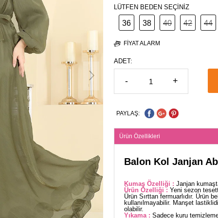
LÜTFEN BEDEN SEÇİNİZ
36
38
40
42
44
FIYAT ALARM
ADET:
-
+
PAYLAŞ:
Ürün Özellikleri
Balon Kol Janjan Ab
Kumaş Özelliği :
Janjan kumaşta
Ürün Özelliği :
Yeni sezon teset
Ürün Sırttan fermuarlıdır. Ürün bel
kullanılmayabilir. Manşet lastikli
olabilir.
Yıkama :
Sadece kuru temizleme 