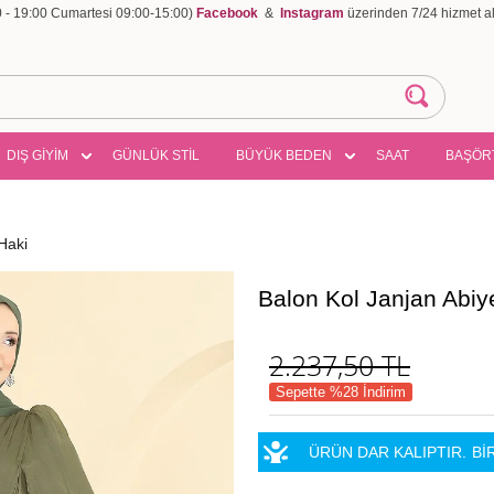
00 - 19:00 Cumartesi 09:00-15:00)
Facebook
&
Instagram
üzerinden 7/24 hizmet ala
DIŞ GİYİM
GÜNLÜK STİL
BÜYÜK BEDEN
SAAT
BAŞÖR
Haki
Balon Kol Janjan Abi
2.237,50
TL
Sepette %28 İndirim
ÜRÜN DAR KALIPTIR.
Bİ