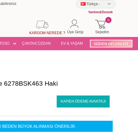
bilirsiniz.
Türkçe
-
Yardım&Destek
0
Üye Girişi
Sepetim
KARGOM NEREDE ?
TÜSÜ
ÇANTA/CÜZDAN
EV & YAŞAM
SİZDEN GELENLER
ye 6278BSK463 Haki
KAPIDA ÖDEME AVANTAJI
R BEDEN BÜYÜK ALINMASI ÖNERİLİR.