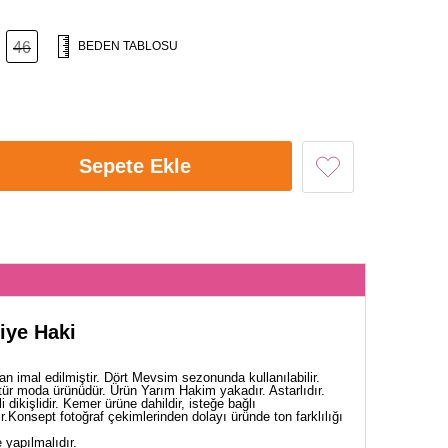
46
BEDEN TABLOSU
Sepete Ekle
iye Haki
n imal edilmiştir. Dört Mevsim sezonunda kullanılabilir.
tür moda ürünüdür. Ürün Yarım Hakim yakadır. Astarlıdır.
i dikişlidir. Kemer ürüne dahildir, isteğe bağlı
dir.Konsept fotoğraf çekimlerinden dolayı üründe ton farklılığı
yapılmalıdır.